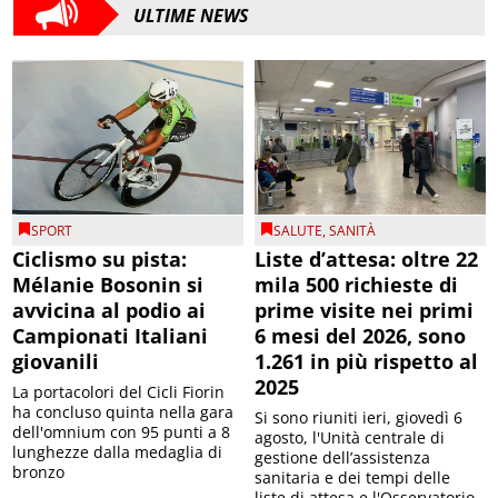
ULTIME NEWS
SPORT
SALUTE
,
SANITÀ
Ciclismo su pista:
Liste d’attesa: oltre 22
Mélanie Bosonin si
mila 500 richieste di
avvicina al podio ai
prime visite nei primi
Campionati Italiani
6 mesi del 2026, sono
giovanili
1.261 in più rispetto al
2025
La portacolori del Cicli Fiorin
ha concluso quinta nella gara
Si sono riuniti ieri, giovedì 6
dell'omnium con 95 punti a 8
agosto, l'Unità centrale di
lunghezze dalla medaglia di
gestione dell’assistenza
bronzo
sanitaria e dei tempi delle
liste di attesa e l'Osservatorio