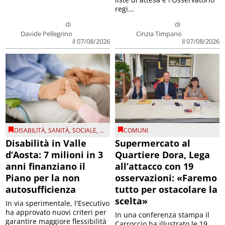
regi...
di
di
Davide Pellegrino
Cinzia Timpano
il 07/08/2026
il 07/08/2026
DISABILITÀ
,
SANITÀ
,
SOCIALE
, ...
COMUNI
Disabilità in Valle
Supermercato al
d’Aosta: 7 milioni in 3
Quartiere Dora, Lega
anni finanziano il
all’attacco con 19
Piano per la non
osservazioni: «Faremo
autosufficienza
tutto per ostacolare la
scelta»
In via sperimentale, l'Esecutivo
ha approvato nuovi criteri per
In una conferenza stampa il
garantire maggiore flessibilità
Carroccio ha illustrato le 19