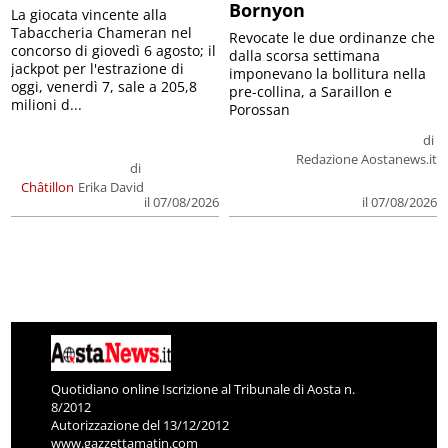
Bornyon
La giocata vincente alla
Tabaccheria Chameran nel
Revocate le due ordinanze che
concorso di giovedì 6 agosto; il
dalla scorsa settimana
jackpot per l'estrazione di
imponevano la bollitura nella
oggi, venerdì 7, sale a 205,8
pre-collina, a Saraillon e
milioni d...
Porossan
di
Redazione Aostanews.it
di
Châtillon
Erika David
il 07/08/2026
il 07/08/2026
Quotidiano online Iscrizione al Tribunale di Aosta n.
8/2012
Autorizzazione del 13/12/2012
www.gazzettamatin.com