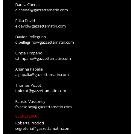
Danila Chenal
d.chenal@gazzettamatin.com
Erika David
e.david@gazzettamatin.com
Davide Pellegrino
d.pellegrino@gazzettamatin.com
Cinzia Timpano
c.timpano@gazzettamatin.com
Arianna Papalia
a.papalia@gazzettamatin.com
Thomas Piccot
t.piccot@gazzettamatin.com
Fausto Vassoney
f.vassoney@gazzettamatin.com
SEGRETERIA
Roberta Prodoti
segreteria@gazzettamatin.com