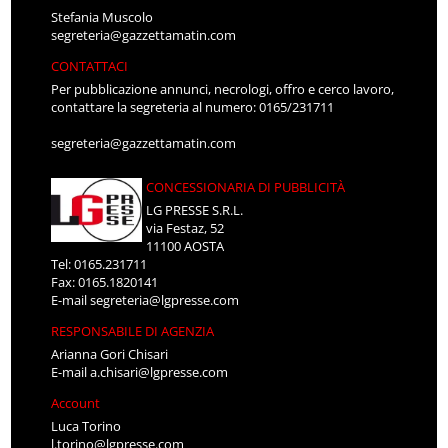
Stefania Muscolo
segreteria@gazzettamatin.com
CONTATTACI
Per pubblicazione annunci, necrologi, offro e cerco lavoro,
contattare la segreteria al numero: 0165/231711
segreteria@gazzettamatin.com
CONCESSIONARIA DI PUBBLICITÀ
LG PRESSE S.R.L.
via Festaz, 52
11100 AOSTA
Tel: 0165.231711
Fax: 0165.1820141
E-mail
segreteria@lgpresse.com
RESPONSABILE DI AGENZIA
Arianna Gori Chisari
E-mail
a.chisari@lgpresse.com
Account
Luca Torino
l.torino@lgpresse.com