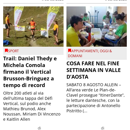
SPORT
APPUNTAMENTI
,
OGGI &
DOMANI
Trail: Daniel Thedy e
COSA FARE NEL FINE
Michela Comola
SETTIMANA IN VALLE
firmano il Vertical
D’AOSTA
Brusson-Bringuez a
tempo di record
SABATO 8 AGOSTO ALLEIN –
All’area verde Le Plan-de-
Oltre 200 atleti al via
Clavel prosegue “ItinerDante”,
dell'ultima tappa del Défì
le letture dantesche, con la
Vertical, sul podio anche
partecipazione di Antonello
Mathieu Brunod, Alex
Pistritto (...
Noussan, Miriam Di Vincenzo
e Kaitlin Allen
di
di