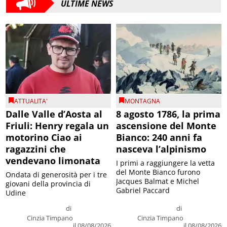
ULTIME NEWS
ATTUALITA'
MONTAGNA
Dalle Valle d’Aosta al
8 agosto 1786, la prima
Friuli: Henry regala un
ascensione del Monte
motorino Ciao ai
Bianco: 240 anni fa
ragazzini che
nasceva l’alpinismo
vendevano limonata
I primi a raggiungere la vetta
del Monte Bianco furono
Ondata di generosità per i tre
Jacques Balmat e Michel
giovani della provincia di
Gabriel Paccard
Udine
di
di
Cinzia Timpano
Cinzia Timpano
il 08/08/2026
il 08/08/2026