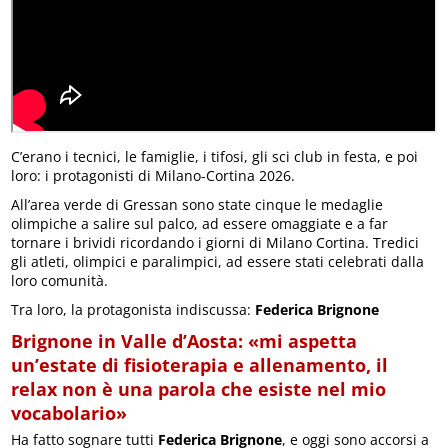
C’erano i tecnici, le famiglie, i tifosi, gli sci club in festa, e poi
loro: i protagonisti di Milano-Cortina 2026.
All’area verde di Gressan sono state cinque le medaglie
olimpiche a salire sul palco, ad essere omaggiate e a far
tornare i brividi ricordando i giorni di Milano Cortina. Tredici
gli atleti, olimpici e paralimpici, ad essere stati celebrati dalla
loro comunità.
Tra loro, la protagonista indiscussa:
Federica Brignone
Brignone in Valle d’Aosta: «mi aspetta
un’estate di fisioterapia e allenamento, il
relax non è una parola che esiste nel mio
vocabolario»
Ha fatto sognare tutti
Federica Brignone
, e oggi sono accorsi a