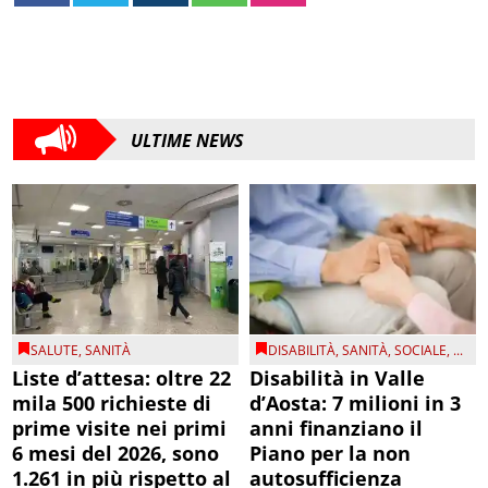
ULTIME NEWS
SALUTE
,
SANITÀ
DISABILITÀ
,
SANITÀ
,
SOCIALE
, ...
Liste d’attesa: oltre 22
Disabilità in Valle
mila 500 richieste di
d’Aosta: 7 milioni in 3
prime visite nei primi
anni finanziano il
6 mesi del 2026, sono
Piano per la non
1.261 in più rispetto al
autosufficienza