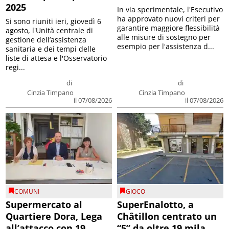
2025
In via sperimentale, l'Esecutivo
ha approvato nuovi criteri per
Si sono riuniti ieri, giovedì 6
garantire maggiore flessibilità
agosto, l'Unità centrale di
alle misure di sostegno per
gestione dell’assistenza
esempio per l'assistenza d...
sanitaria e dei tempi delle
liste di attesa e l'Osservatorio
regi...
di
di
Cinzia Timpano
Cinzia Timpano
il 07/08/2026
il 07/08/2026
COMUNI
GIOCO
Supermercato al
SuperEnalotto, a
Quartiere Dora, Lega
Châtillon centrato un
all’attacco con 19
“5” da oltre 19 mila