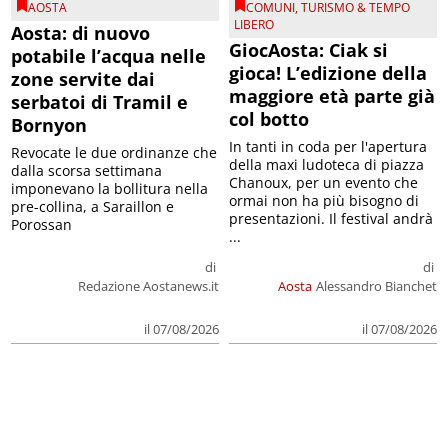
AOSTA
COMUNI
,
TURISMO & TEMPO
LIBERO
Aosta: di nuovo
GiocAosta: Ciak si
potabile l’acqua nelle
gioca! L’edizione della
zone servite dai
maggiore età parte già
serbatoi di Tramil e
col botto
Bornyon
In tanti in coda per l'apertura
Revocate le due ordinanze che
della maxi ludoteca di piazza
dalla scorsa settimana
Chanoux, per un evento che
imponevano la bollitura nella
ormai non ha più bisogno di
pre-collina, a Saraillon e
presentazioni. Il festival andrà
Porossan
...
di
di
Redazione Aostanews.it
Aosta
Alessandro Bianchet
il 07/08/2026
il 07/08/2026