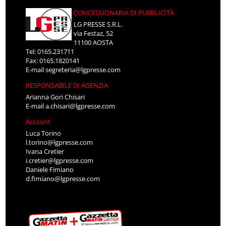
CONCESSIONARIA DI PUBBLICITÀ
LG PRESSE S.R.L.
via Festaz, 52
11100 AOSTA
Tel: 0165.231711
Fax: 0165.1820141
E-mail
segreteria@lgpresse.com
RESPONSABILE DI AGENZIA
Arianna Gori Chisari
E-mail
a.chisari@lgpresse.com
Account
Luca Torino
l.torino@lgpresse.com
Ivana Cretier
i.cretier@lgpresse.com
Daniele Fimiano
d.fimiano@lgpresse.com