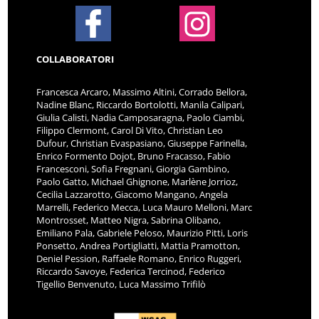
COLLABORATORI
Francesca Arcaro, Massimo Altini, Corrado Bellora,
Nadine Blanc, Riccardo Bortolotti, Manila Calipari,
Giulia Calisti, Nadia Camposaragna, Paolo Ciambi,
Filippo Clermont, Carol Di Vito, Christian Leo
Dufour, Christian Evaspasiano, Giuseppe Farinella,
Enrico Formento Dojot, Bruno Fracasso, Fabio
Francesconi, Sofia Fregnani, Giorgia Gambino,
Paolo Gatto, Michael Ghignone, Marlène Jorrioz,
Cecilia Lazzarotto, Giacomo Mangano, Angela
Marrelli, Federico Mecca, Luca Mauro Melloni, Marc
Montrosset, Matteo Nigra, Sabrina Olibano,
Emiliano Pala, Gabriele Peloso, Maurizio Pitti, Loris
Ponsetto, Andrea Portigliatti, Mattia Pramotton,
Deniel Pession, Raffaele Romano, Enrico Ruggeri,
Riccardo Savoye, Federica Tercinod, Federico
Tigellio Benvenuto, Luca Massimo Trifilò