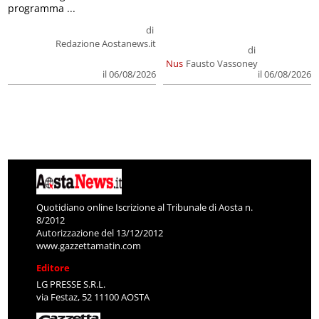
programma ...
di
Redazione Aostanews.it
di
Nus
Fausto Vassoney
il 06/08/2026
il 06/08/2026
Quotidiano online Iscrizione al Tribunale di Aosta n.
8/2012
Autorizzazione del 13/12/2012
www.gazzettamatin.com
Editore
LG PRESSE S.R.L.
via Festaz, 52 11100 AOSTA