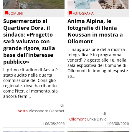
COMUNI
FOTOGRAFIA
Supermercato al
Anima Alpina, le
Quartiere Dora, il
fotografie di Ilenia
sindaco: «Progetto
Noussan in mostra a
sarà valutato con
Ollomont
grande rigore, sulla
L'inaugurazione della mostra
base dell’interesse
fotografica è in programma
venerdì 7 agosto alle 18, nella
pubblico»
sala espositiva del Comune di
Il primo cittadino di Aosta è
Ollomont; le immagini esposte
stato audito nella quarta
sa...
commissione del Consiglio
regionale, dove ha ribadito
come l'iter, al momento, sia
ancora ferm...
di
Aosta
Alessandro Bianchet
di
Ollomont
Erika David
il 06/08/2026
il 06/08/2026