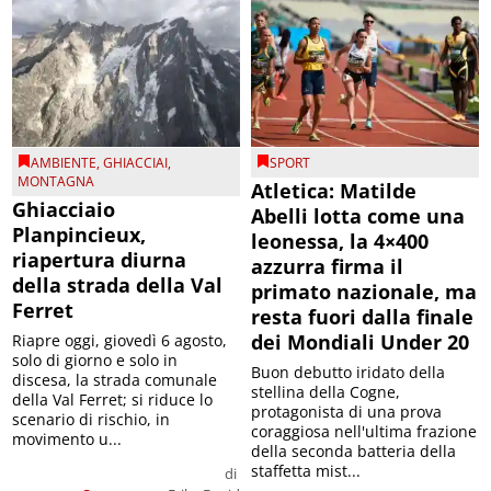
AMBIENTE
,
GHIACCIAI
,
SPORT
MONTAGNA
Atletica: Matilde
Ghiacciaio
Abelli lotta come una
Planpincieux,
leonessa, la 4×400
riapertura diurna
azzurra firma il
della strada della Val
primato nazionale, ma
Ferret
resta fuori dalla finale
dei Mondiali Under 20
Riapre oggi, giovedì 6 agosto,
solo di giorno e solo in
Buon debutto iridato della
discesa, la strada comunale
stellina della Cogne,
della Val Ferret; si riduce lo
protagonista di una prova
scenario di rischio, in
coraggiosa nell'ultima frazione
movimento u...
della seconda batteria della
staffetta mist...
di