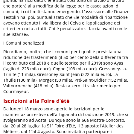
giunta, ha ricordato che è stato costituito un tavolo di lavoro
che porterà alla modifica della legge per le associazioni di
comuni, i cui limiti stanno emergendo. L’assessore alle Finanze
Testolin ha, poi, puntualizzato che «le modalità di ripartizione
avevano ottenuto il via libera del Celva e l’applicazione dei
criteri era nota a tutti. Chi è penalizzato si faccia avanti con le
sue istanze».
I Comuni penalizzati
Ricordiamo, inoltre, che i comuni per i quali è prevista una
riduzione dei trasferimenti (il 50 per cento della differenza tra
il contributo del 2018 e quello teorico per il 2019) sono Ayas
(taglio di 223 mila euro), Cogne (103 mila euro), Gressoney-La-
Trinité (11 mila), Gressoney-Saint-Jean (222 mila euro), La
Thuile (130 mila), Morgex (50 mila), Pré-Saint-Didier (152 mila),
Valtournenche (418 mila). Resta a zero il trasferimento per
Courmayeur.
Iscrizioni alla Foire d’été
Da lunedì 18 marzo sono aperte le iscrizioni per le
manifestazioni estive dell’artigianato di tradizione 2019, che si
svolgeranno ad Aosta. Dunque sono la 66a Mostra-Concorso,
dal 20 al 28 luglio; la 51ª Foire d’Eté, il 3 agosto; l’Atelier des
Métiers, dal 1°al 4 agosto. Sono invitati a partecipare i