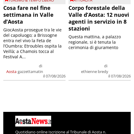
TURISMO & TEMPO LIBERO
ATTUALITA'
Cosa fare nel fine
Corpo forestale della
settimana in Valle
Valle d’Aosta: 12 nuovi
d’Aosta
agenti in servizio in 8
stazioni
GiocAosta prosegue tra le vie
del capoluogo; a Brissogne
Questa mattina, a palazzo
entra nel vivo la Feta de
regionale, si è tenuta la
l’Oumbra; Etroubles ospita la
cerimonia di giuramento
Veillà; a Chamois tocca al
Festival A...
di
di
Aosta
gazzettamatin
ethienne bredy
il 07/08/2026
il 07/08/2026
Quotidiano online Iscrizione al Tribunale di Aosta n.