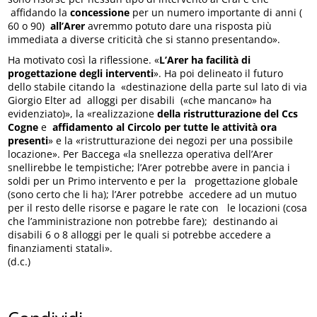
affidando la
concessione
per un numero importante di anni (
60 o 90)
all’Arer
avremmo potuto dare una risposta più
immediata a diverse criticità che si stanno presentando».
Ha motivato così la riflessione. «
L’Arer ha facilità di
progettazione degli interventi
». Ha poi delineato il futuro
dello stabile citando la «destinazione della parte sul lato di via
Giorgio Elter ad alloggi per disabili («che mancano» ha
evidenziato)», la «realizzazione
della ristrutturazione del Ccs
Cogne
e
affidamento al Circolo per tutte le attività ora
presenti
» e la «ristrutturazione dei negozi per una possibile
locazione». Per Baccega «la snellezza operativa dell’Arer
snellirebbe le tempistiche; l’Arer potrebbe avere in pancia i
soldi per un Primo intervento e per la progettazione globale
(sono certo che li ha); l’Arer potrebbe accedere ad un mutuo
per il resto delle risorse e pagare le rate con le locazioni (cosa
che l’amministrazione non potrebbe fare); destinando ai
disabili 6 o 8 alloggi per le quali si potrebbe accedere a
finanziamenti statali».
(d.c.)