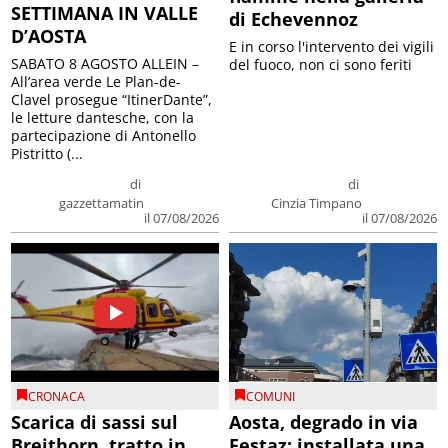
SETTIMANA IN VALLE
di Echevennoz
D’AOSTA
E in corso l'intervento dei vigili
SABATO 8 AGOSTO ALLEIN –
del fuoco, non ci sono feriti
All’area verde Le Plan-de-
Clavel prosegue “ItinerDante”,
le letture dantesche, con la
partecipazione di Antonello
Pistritto (...
di
di
gazzettamatin
Cinzia Timpano
il 07/08/2026
il 07/08/2026
CRONACA
COMUNI
Scarica di sassi sul
Aosta, degrado in via
Breithorn, tratto in
Festaz: installata una