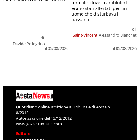
termale, dove i carabinieri
erano stati allertati per un
uomo che disturbava i
passanti. ...
di
Saint-Vincent
Alessandro Bianchet
di
Davide Pellegrino
il 05/08/2026
il 05/08/2026
Quotidiano online Iscrizione al Tribunale di Aosta n.
8/2012
Autorizzazione del 13/12/2012
www.gazzettamatin.com
Editore