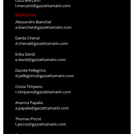
Luca Mercanti
l.mercanti@gazzettamatin.com
REDAZIONE
Alessandro Bianchet
a.bianchet@gazzettamatin.com
Danila Chenal
d.chenal@gazzettamatin.com
Erika David
e.david@gazzettamatin.com
Davide Pellegrino
d.pellegrino@gazzettamatin.com
Cinzia Timpano
c.timpano@gazzettamatin.com
Arianna Papalia
a.papalia@gazzettamatin.com
Thomas Piccot
t.piccot@gazzettamatin.com