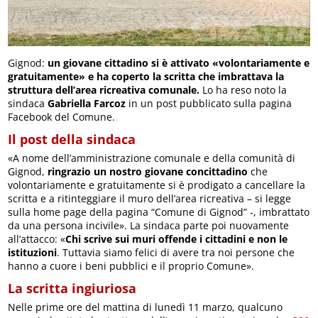
Gignod:
un giovane cittadino si è attivato «volontariamente e
gratuitamente» e ha coperto la scritta che imbrattava la
struttura dell’area ricreativa comunale.
Lo ha reso noto la
sindaca
Gabriella Farcoz
in un post pubblicato sulla pagina
Facebook del Comune.
Il post della sindaca
«A nome dell’amministrazione comunale e della comunità di
Gignod,
ringrazio un nostro giovane concittadino
che
volontariamente e gratuitamente si è prodigato a cancellare la
scritta e a ritinteggiare il muro dell’area ricreativa – si legge
sulla home page della pagina “Comune di Gignod” -, imbrattato
da una persona incivile». La sindaca parte poi nuovamente
all’attacco: «
Chi scrive sui muri offende i cittadini e non le
istituzioni
. Tuttavia siamo felici di avere tra noi persone che
hanno a cuore i beni pubblici e il proprio Comune».
La scritta ingiuriosa
Nelle prime ore del mattina di lunedì 11 marzo, qualcuno