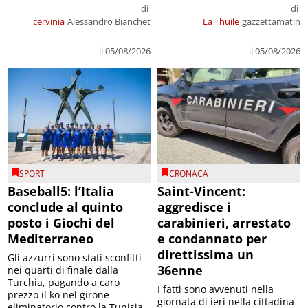
di
di
cervinia
Alessandro Bianchet
La Thuile
gazzettamatin
il 05/08/2026
il 05/08/2026
SPORT
CRONACA
Baseball5: l’Italia
Saint-Vincent:
conclude al quinto
aggredisce i
posto i Giochi del
carabinieri, arrestato
Mediterraneo
e condannato per
direttissima un
Gli azzurri sono stati sconfitti
36enne
nei quarti di finale dalla
Turchia, pagando a caro
I fatti sono avvenuti nella
prezzo il ko nel girone
giornata di ieri nella cittadina
eliminatorio contro la Tunisia