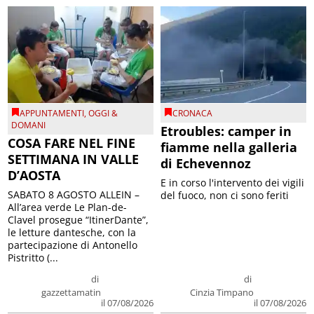
APPUNTAMENTI
,
OGGI &
CRONACA
DOMANI
Etroubles: camper in
COSA FARE NEL FINE
fiamme nella galleria
SETTIMANA IN VALLE
di Echevennoz
D’AOSTA
E in corso l'intervento dei vigili
SABATO 8 AGOSTO ALLEIN –
del fuoco, non ci sono feriti
All’area verde Le Plan-de-
Clavel prosegue “ItinerDante”,
le letture dantesche, con la
partecipazione di Antonello
Pistritto (...
di
di
gazzettamatin
Cinzia Timpano
il 07/08/2026
il 07/08/2026