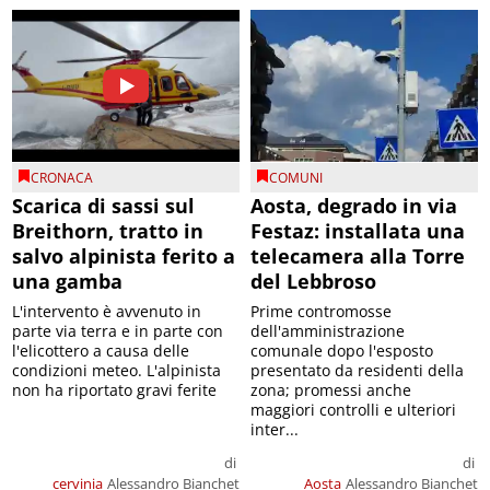
CRONACA
COMUNI
Scarica di sassi sul
Aosta, degrado in via
Breithorn, tratto in
Festaz: installata una
salvo alpinista ferito a
telecamera alla Torre
una gamba
del Lebbroso
L'intervento è avvenuto in
Prime contromosse
parte via terra e in parte con
dell'amministrazione
l'elicottero a causa delle
comunale dopo l'esposto
condizioni meteo. L'alpinista
presentato da residenti della
non ha riportato gravi ferite
zona; promessi anche
maggiori controlli e ulteriori
inter...
di
di
cervinia
Alessandro Bianchet
Aosta
Alessandro Bianchet