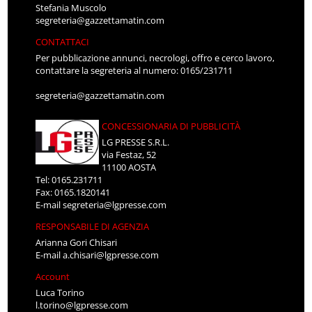
Stefania Muscolo
segreteria@gazzettamatin.com
CONTATTACI
Per pubblicazione annunci, necrologi, offro e cerco lavoro,
contattare la segreteria al numero: 0165/231711
segreteria@gazzettamatin.com
CONCESSIONARIA DI PUBBLICITÀ
LG PRESSE S.R.L.
via Festaz, 52
11100 AOSTA
Tel: 0165.231711
Fax: 0165.1820141
E-mail
segreteria@lgpresse.com
RESPONSABILE DI AGENZIA
Arianna Gori Chisari
E-mail
a.chisari@lgpresse.com
Account
Luca Torino
l.torino@lgpresse.com