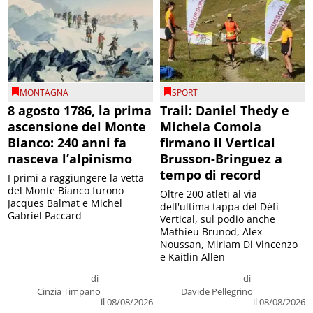
MONTAGNA
SPORT
8 agosto 1786, la prima
Trail: Daniel Thedy e
ascensione del Monte
Michela Comola
Bianco: 240 anni fa
firmano il Vertical
nasceva l’alpinismo
Brusson-Bringuez a
tempo di record
I primi a raggiungere la vetta
del Monte Bianco furono
Oltre 200 atleti al via
Jacques Balmat e Michel
dell'ultima tappa del Défì
Gabriel Paccard
Vertical, sul podio anche
Mathieu Brunod, Alex
Noussan, Miriam Di Vincenzo
e Kaitlin Allen
di
di
Cinzia Timpano
Davide Pellegrino
il 08/08/2026
il 08/08/2026