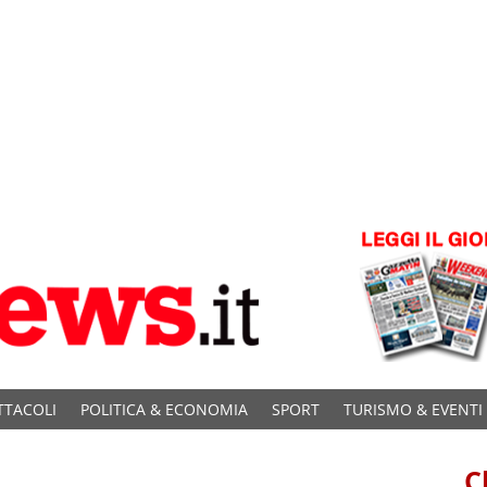
TTACOLI
POLITICA & ECONOMIA
SPORT
TURISMO & EVENTI
C