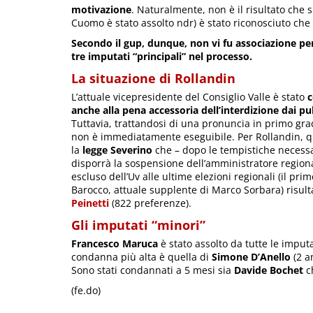
motivazione
. Naturalmente, non è il risultato che 
Cuomo è stato assolto ndr) è stato riconosciuto che i
Secondo il gup, dunque, non vi fu associazione per
tre imputati “principali” nel processo.
La situazione di Rollandin
L’attuale vicepresidente del Consiglio Valle è stato
anche alla pena accessoria dell’interdizione dai pub
Tuttavia, trattandosi di una pronuncia in primo gr
non è immediatamente eseguibile. Per Rollandin, qu
la
legge Severino
che – dopo le tempistiche necessar
disporrà la sospensione dell’amministratore regiona
escluso dell’Uv alle ultime elezioni regionali (il pri
Barocco, attuale supplente di Marco Sorbara) risul
Peinetti
(822 preferenze).
Gli imputati “minori”
Francesco Maruca
è stato assolto da tutte le imputa
condanna più alta è quella di
Simone D’Anello
(2 a
Sono stati condannati a 5 mesi sia
Davide Bochet
c
(fe.do)