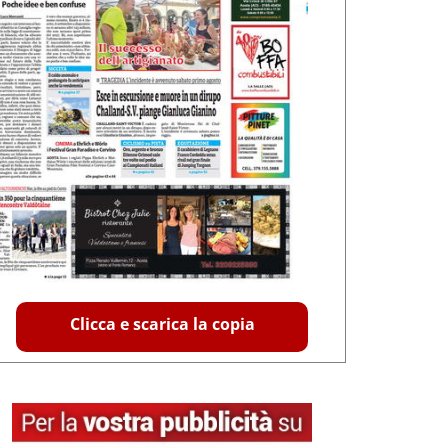
Clicca e scarica la copia