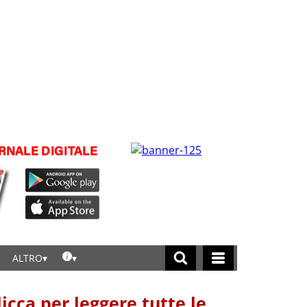
ALTRO
licca per leggere tutte le