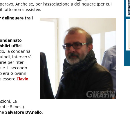
speravo. Anche se, per l’associazione a delinquere (per cui
l fatto non sussiste».
 delinquere tra i
condannato
blici uffici
.
ado, la condanna
indi, interverrà
ie per l’iter –
le. Il secondo
mo era Giovanni
ta essere
Flavio
zioni. La
nni e 8 mesi).
he
Salvatore D’Anello
.