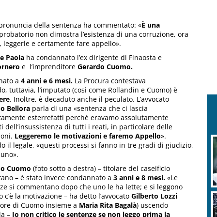
 pronuncia della sentenza ha commentato: «
È una
probatorio non dimostra l’esistenza di una corruzione, ora
, leggerle e certamente fare appello».
e Paola
ha condannato l’ex dirigente di Finaosta e
ornero
e l’imprenditore
Gerardo Cuomo.
nnato a
4 anni e 6 mesi.
La Procura contestava
ndo, tuttavia, l’imputato (così come Rollandin e Cuomo) è
ere
. Inoltre, è decaduto anche il peculato. L’avvocato
o Bellora
parla di
una «sentenza che ci lascia
tamente esterrefatti perché eravamo assolutamente
i dell’insussistenza di tutti i reati, in particolare delle
ioni.
Leggeremo le motivazioni e faremo Appello
».
 il legale, «questi processi si fanno in tre gradi di giudizio,
 uno».
do Cuomo
(foto sotto a destra) – titolare del caseificio
tano – è stato invece condannato a
3 anni e 8 mesi.
«Le
ze si commentano dopo che uno le ha lette; e si leggono
 c’è la motivazione – ha detto l’avvocato
Gilberto Lozzi
sore di Cuomo insieme a
Maria Rita Bagalà
) uscendo
la –
Io non critico le sentenze se non leggo prima la