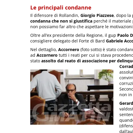
Le principali condanne
Il difensore di Rollandin,
Giorgio Piazzese
, dopo la
condanna che non si giustifica
perché il materiale 
non possiamo far altro che aspettare le motivazioni
Oltre all’ex presidente della Regione, il gup
Paolo D
consigliere delegato del Forte di Bard
Gabriele
Acc
Nel dettaglio,
Accornero
(foto sotto) è stato conda
ad
Accornero
tutti i reati per cui si stava procede
stato
assolto dal reato di associazione per delinqu
Corrad
assolu
convint
corruz
Secondo
non in
Gerar
valdos
senten
quando
(difen
dall’au