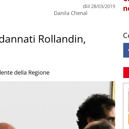
di
il
28/03/2019
n
Danila Chenal
C
dannati Rollandin,
dente della Regione