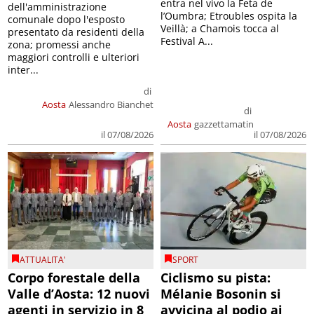
entra nel vivo la Feta de
dell'amministrazione
l’Oumbra; Etroubles ospita la
comunale dopo l'esposto
Veillà; a Chamois tocca al
presentato da residenti della
Festival A...
zona; promessi anche
maggiori controlli e ulteriori
inter...
di
Aosta
Alessandro Bianchet
di
Aosta
gazzettamatin
il 07/08/2026
il 07/08/2026
ATTUALITA'
SPORT
Corpo forestale della
Ciclismo su pista:
Valle d’Aosta: 12 nuovi
Mélanie Bosonin si
agenti in servizio in 8
avvicina al podio ai