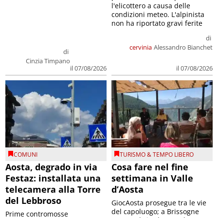
l'elicottero a causa delle
condizioni meteo. L'alpinista
non ha riportato gravi ferite
di
cervinia
Alessandro Bianchet
di
Cinzia Timpano
il 07/08/2026
il 07/08/2026
COMUNI
TURISMO & TEMPO LIBERO
Aosta, degrado in via
Cosa fare nel fine
Festaz: installata una
settimana in Valle
telecamera alla Torre
d’Aosta
del Lebbroso
GiocAosta prosegue tra le vie
del capoluogo; a Brissogne
Prime contromosse