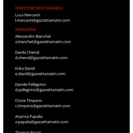
DIRETTORE RESPONSABILE
Luca Mercanti
l.mercanti@gazzettamatin.com
REDAZIONE
Alessandro Bianchet
a.bianchet@gazzettamatin.com
Danila Chenal
d.chenal@gazzettamatin.com
Erika David
e.david@gazzettamatin.com
Davide Pellegrino
d.pellegrino@gazzettamatin.com
Cinzia Timpano
c.timpano@gazzettamatin.com
Arianna Papalia
a.papalia@gazzettamatin.com
Thomas Piccot