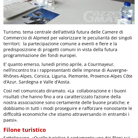
Turismo, tema centrale dell’attività futura delle Camere di
Commercio di Alpmed per valorizzare le peculiarità dei singoli
territori; la partecipazione comune a eventi e fiere e la
predisposizione di progetti comuni in vista della futura
programmazione dei fondi europei.
E’ quanto emerso, lunedì primo aprile, a Courmayeur,
nell’incontro tra i rappresentanti delle imprese di Auvergne-
Rhônes-Alpes, Corsica, Liguria, Piemonte, Provence-Alpes Côte
d’Azur, Sardegna e Valle d’Aosta.
Così nel comunicato diramato. «La collaborazione e i buoni
risultati che hanno fino a ora caratterizzato l’azione della
nostra associazione sono certamente delle buone pratiche; e
dobbiamo in tutti i modi proseguire e rafforzare nonostante le
difficoltà economiche che stiamo attraversando in entrambi i
paesi».
Filone turistico
Sottolineano. «Quello turistico è certamente uno dei filoni sui