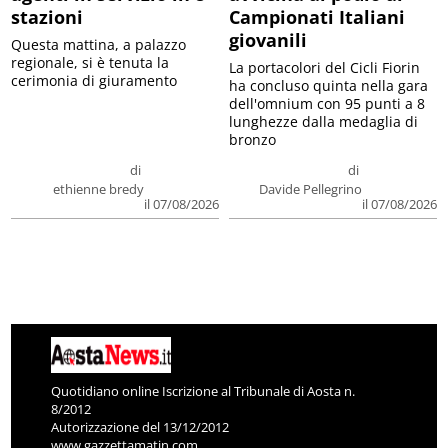
stazioni
Campionati Italiani
giovanili
Questa mattina, a palazzo
regionale, si è tenuta la
La portacolori del Cicli Fiorin
cerimonia di giuramento
ha concluso quinta nella gara
dell'omnium con 95 punti a 8
lunghezze dalla medaglia di
bronzo
di
di
ethienne bredy
Davide Pellegrino
il 07/08/2026
il 07/08/2026
Quotidiano online Iscrizione al Tribunale di Aosta n.
8/2012
Autorizzazione del 13/12/2012
www.gazzettamatin.com