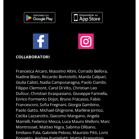
COLLABORATORI
Francesca Arcaro, Massimo Altini, Corrado Bellora,
Nadine Blanc, Riccardo Bortolotti, Manila Calipari,
Giulia Calisti, Nadia Camposaragna, Paolo Ciambi,
Filippo Clermont, Carol Di Vito, Christian Leo
Dufour, Christian Evaspasiano, Giuseppe Farinella,
Enrico Formento Dojot, Bruno Fracasso, Fabio
Francesconi, Sofia Fregnani, Giorgia Gambino,
Paolo Gatto, Michael Ghignone, Marlène Jorrioz,
Cecilia Lazzarotto, Giacomo Mangano, Angela
Marrelli, Federico Mecca, Luca Mauro Melloni, Marc
Montrosset, Matteo Nigra, Sabrina Olibano,
Emiliano Pala, Gabriele Peloso, Maurizio Pitti, Loris
Ponsetto, Andrea Portigliatti, Mattia Pramotton,