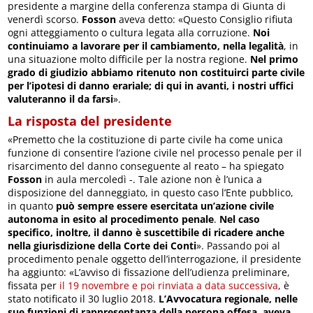
presidente a margine della conferenza stampa di Giunta di
venerdì scorso.
Fosson
aveva detto: «Questo Consiglio rifiuta
ogni atteggiamento o cultura legata alla corruzione.
Noi
continuiamo a lavorare per il cambiamento, nella legalità
, in
una situazione molto difficile per la nostra regione.
Nel primo
grado di giudizio abbiamo ritenuto non costituirci parte civile
per l’ipotesi di danno erariale; di qui in avanti, i nostri uffici
valuteranno il da farsi
».
La risposta del presidente
«Premetto che la costituzione di parte civile ha come unica
funzione di consentire l’azione civile nel processo penale per il
risarcimento del danno conseguente al reato – ha spiegato
Fosson
in aula mercoledì -. Tale azione non è l’unica a
disposizione del danneggiato, in questo caso l’Ente pubblico,
in quanto
può sempre essere esercitata un’azione civile
autonoma in esito al procedimento penale
.
Nel caso
specifico, inoltre, il danno è suscettibile di ricadere anche
nella giurisdizione della Corte dei Conti
». Passando poi al
procedimento penale oggetto dell’interrogazione, il presidente
ha aggiunto: «L’avviso di fissazione dell’udienza preliminare,
fissata per
il 19 novembre e poi rinviata a data successiva
, è
stato notificato il 30 luglio 2018.
L’Avvocatura regionale, nelle
sue funzioni di rappresentanza della persona offesa, aveva