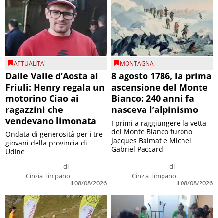
ATTUALITA'
MONTAGNA
Dalle Valle d’Aosta al
8 agosto 1786, la prima
Friuli: Henry regala un
ascensione del Monte
motorino Ciao ai
Bianco: 240 anni fa
ragazzini che
nasceva l’alpinismo
vendevano limonata
I primi a raggiungere la vetta
del Monte Bianco furono
Ondata di generosità per i tre
Jacques Balmat e Michel
giovani della provincia di
Gabriel Paccard
Udine
di
di
Cinzia Timpano
Cinzia Timpano
il 08/08/2026
il 08/08/2026