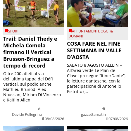
SPORT
APPUNTAMENTI
,
OGGI &
DOMANI
Trail: Daniel Thedy e
COSA FARE NEL FINE
Michela Comola
SETTIMANA IN VALLE
firmano il Vertical
D’AOSTA
Brusson-Bringuez a
tempo di record
SABATO 8 AGOSTO ALLEIN –
All’area verde Le Plan-de-
Oltre 200 atleti al via
Clavel prosegue “ItinerDante”,
dell'ultima tappa del Défì
le letture dantesche, con la
Vertical, sul podio anche
partecipazione di Antonello
Mathieu Brunod, Alex
Pistritto (...
Noussan, Miriam Di Vincenzo
e Kaitlin Allen
di
di
Davide Pellegrino
gazzettamatin
il 08/08/2026
il 07/08/2026