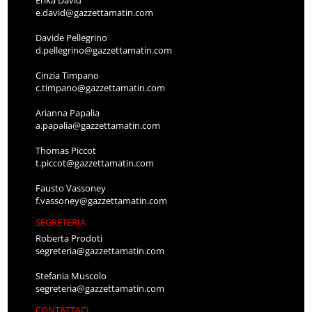
Erika David
e.david@gazzettamatin.com
Davide Pellegrino
d.pellegrino@gazzettamatin.com
Cinzia Timpano
c.timpano@gazzettamatin.com
Arianna Papalia
a.papalia@gazzettamatin.com
Thomas Piccot
t.piccot@gazzettamatin.com
Fausto Vassoney
f.vassoney@gazzettamatin.com
SEGRETERIA
Roberta Prodoti
segreteria@gazzettamatin.com
Stefania Muscolo
segreteria@gazzettamatin.com
CONTATTACI