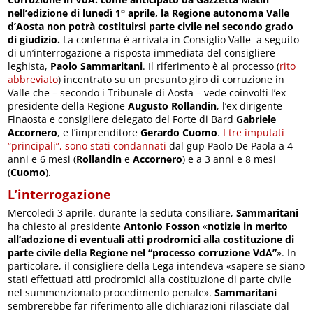
nell’edizione di lunedì 1° aprile, la Regione autonoma Valle
d’Aosta non potrà costituirsi parte civile nel secondo grado
di giudizio.
La conferma è arrivata in Consiglio Valle a seguito
di un’interrogazione a risposta immediata del consigliere
leghista,
Paolo Sammaritani
. Il riferimento è al processo (
rito
abbreviato
) incentrato su un presunto giro di corruzione in
Valle che – secondo i Tribunale di Aosta – vede coinvolti l’ex
presidente della Regione
Augusto Rollandin
, l’ex dirigente
Finaosta e consigliere delegato del Forte di Bard
Gabriele
Accornero
, e l’imprenditore
Gerardo Cuomo
.
I tre imputati
“principali”, sono stati condannati
dal gup Paolo De Paola a 4
anni e 6 mesi (
Rollandin
e
Accornero
) e a 3 anni e 8 mesi
(
Cuomo
).
L’interrogazione
Mercoledì 3 aprile, durante la seduta consiliare,
Sammaritani
ha chiesto al presidente
Antonio Fosson
«
notizie in merito
all’adozione di eventuali atti prodromici alla costituzione di
parte civile della Regione nel “processo corruzione VdA”
». In
particolare, il consigliere della Lega intendeva «sapere se siano
stati effettuati atti prodromici alla costituzione di parte civile
nel summenzionato procedimento penale».
Sammaritani
sembrerebbe far riferimento alle dichiarazioni rilasciate dal