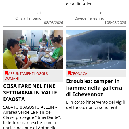
e Kaitlin Allen
di
di
Cinzia Timpano
Davide Pellegrino
il 08/08/2026
il 08/08/2026
APPUNTAMENTI
,
OGGI &
CRONACA
DOMANI
Etroubles: camper in
COSA FARE NEL FINE
fiamme nella galleria
SETTIMANA IN VALLE
di Echevennoz
D’AOSTA
E in corso l'intervento dei vigili
SABATO 8 AGOSTO ALLEIN –
del fuoco, non ci sono feriti
All’area verde Le Plan-de-
Clavel prosegue “ItinerDante”,
le letture dantesche, con la
partecipazione di Antonello