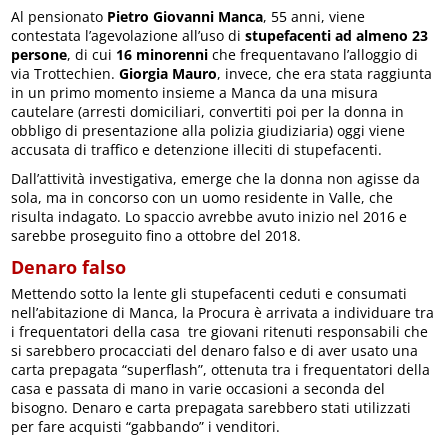
Al pensionato
Pietro Giovanni Manca
, 55 anni, viene
contestata l’agevolazione all’uso di
stupefacenti ad almeno 23
persone
, di cui
16 minorenni
che frequentavano l’alloggio di
via Trottechien.
Giorgia Mauro
, invece, che era stata raggiunta
in un primo momento insieme a Manca da una misura
cautelare (arresti domiciliari, convertiti poi per la donna in
obbligo di presentazione alla polizia giudiziaria) oggi viene
accusata di traffico e detenzione illeciti di stupefacenti.
Dall’attività investigativa, emerge che la donna non agisse da
sola, ma in concorso con un uomo residente in Valle, che
risulta indagato. Lo spaccio avrebbe avuto inizio nel 2016 e
sarebbe proseguito fino a ottobre del 2018.
Denaro falso
Mettendo sotto la lente gli stupefacenti ceduti e consumati
nell’abitazione di Manca, la Procura è arrivata a individuare tra
i frequentatori della casa tre giovani ritenuti responsabili che
si sarebbero procacciati del denaro falso e di aver usato una
carta prepagata “superflash”, ottenuta tra i frequentatori della
casa e passata di mano in varie occasioni a seconda del
bisogno. Denaro e carta prepagata sarebbero stati utilizzati
per fare acquisti “gabbando” i venditori.