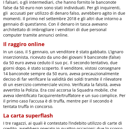
I falsari, o gli intermediari, che hanno fornito le banconote
false da 50 euro non sono stati individuati. Per gli inquirenti,
gli accusati per utilizzo di denaro falso, avrebbero agito in due
momenti. Il primo nel settembre 2018 e gli altri due intorno a
gennaio di quest’anno. Con il denaro in tasca avevano
architettato di imbrogliare i venditori di due personal
computer tramite annunci online.
Il raggiro online
In un caso, il 5 gennaio, un venditore è stato gabbato. L’ignaro
inserzionista, ricevuto da uno dei giovani 9 banconote (false)
da 50 euro aveva ceduto il suo pc. Il secondo tentativo, due
giorni dopo, è stato scoperto. Il venditore, vistosi consegnare
14 banconote sempre da 50 euro, aveva precauzionalmente
deciso di far verificare la validità dei soldi tramite il rilevatore
di un esercizio commerciale vicino. Verificata la falsità, aveva
avvertito la Polizia. Era così accorsa la Squadra mobile, che
aveva identificato l’acquirente/truffatore e un suo complice. Per
il primo caso l’accusa è di truffa, mentre per il secondo è
tentata truffa in concorso.
La carta superflash
I tre ragazzi, ai quali è contestato l’indebito utilizzo di carte di
credito, avrebbero operato in quattro occasioni: due lo scorso