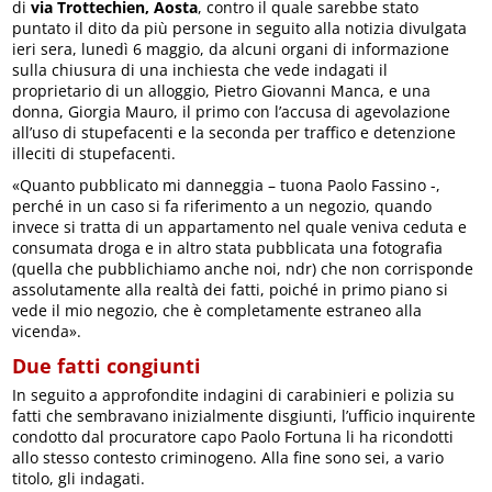
di
via Trottechien, Aosta
, contro il quale sarebbe stato
puntato il dito da più persone in seguito alla notizia divulgata
ieri sera, lunedì 6 maggio, da alcuni organi di informazione
sulla chiusura di una inchiesta che vede indagati il
proprietario di un alloggio, Pietro Giovanni Manca, e una
donna, Giorgia Mauro, il primo con l’accusa di agevolazione
all’uso di stupefacenti e la seconda per traffico e detenzione
illeciti di stupefacenti.
«Quanto pubblicato mi danneggia – tuona Paolo Fassino -,
perché in un caso si fa riferimento a un negozio, quando
invece si tratta di un appartamento nel quale veniva ceduta e
consumata droga e in altro stata pubblicata una fotografia
(quella che pubblichiamo anche noi, ndr) che non corrisponde
assolutamente alla realtà dei fatti, poiché in primo piano si
vede il mio negozio, che è completamente estraneo alla
vicenda».
Due fatti congiunti
In seguito a approfondite indagini di carabinieri e polizia su
fatti che sembravano inizialmente disgiunti, l’ufficio inquirente
condotto dal procuratore capo Paolo Fortuna li ha ricondotti
allo stesso contesto criminogeno. Alla fine sono sei, a vario
titolo, gli indagati.