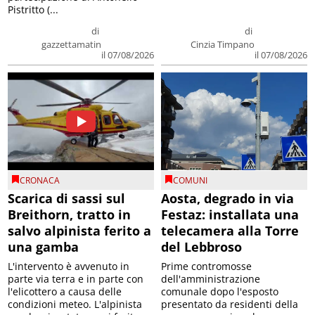
Pistritto (...
di
di
gazzettamatin
Cinzia Timpano
il 07/08/2026
il 07/08/2026
CRONACA
COMUNI
Scarica di sassi sul
Aosta, degrado in via
Breithorn, tratto in
Festaz: installata una
salvo alpinista ferito a
telecamera alla Torre
una gamba
del Lebbroso
L'intervento è avvenuto in
Prime contromosse
parte via terra e in parte con
dell'amministrazione
l'elicottero a causa delle
comunale dopo l'esposto
condizioni meteo. L'alpinista
presentato da residenti della