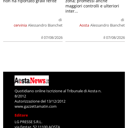
non ha riportato gravi ferite
zona; promessi anche
maggiori controlli e ulteriori
inter...
di
di
cervinia
Alessandro Bianchet
Aosta
Alessandro Bianchet
il 07/08/2026
il 07/08/2026
Quotidiano online Iscrizione al Tribunale di Aosta n.
8/2012
Autorizzazione del 13/12/2012
www.gazzettamatin.com
Editore
LG PRESSE S.R.L.
via Festaz, 52 11100 AOSTA