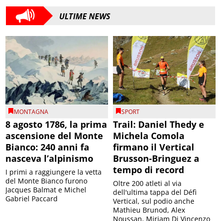
ULTIME NEWS
MONTAGNA
SPORT
8 agosto 1786, la prima
Trail: Daniel Thedy e
ascensione del Monte
Michela Comola
Bianco: 240 anni fa
firmano il Vertical
nasceva l’alpinismo
Brusson-Bringuez a
tempo di record
I primi a raggiungere la vetta
del Monte Bianco furono
Oltre 200 atleti al via
Jacques Balmat e Michel
dell'ultima tappa del Défì
Gabriel Paccard
Vertical, sul podio anche
Mathieu Brunod, Alex
Noussan, Miriam Di Vincenzo