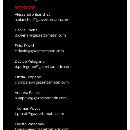
REDAZIONE
Alessandro Bianchet
a.bianchet@gazzettamatin.com
Danila Chenal
d.chenal@gazzettamatin.com
Erika David
e.david@gazzettamatin.com
Davide Pellegrino
d.pellegrino@gazzettamatin.com
Cinzia Timpano
c.timpano@gazzettamatin.com
Arianna Papalia
a.papalia@gazzettamatin.com
Thomas Piccot
t.piccot@gazzettamatin.com
Fausto Vassoney
f.vassoney@gazzettamatin.com