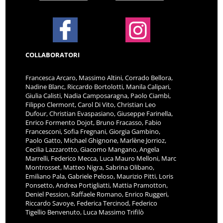
COLLABORATORI
Francesca Arcaro, Massimo Altini, Corrado Bellora,
Nadine Blanc, Riccardo Bortolotti, Manila Calipari,
Giulia Calisti, Nadia Camposaragna, Paolo Ciambi,
Filippo Clermont, Carol Di Vito, Christian Leo
Dufour, Christian Evaspasiano, Giuseppe Farinella,
Enrico Formento Dojot, Bruno Fracasso, Fabio
Francesconi, Sofia Fregnani, Giorgia Gambino,
Paolo Gatto, Michael Ghignone, Marlène Jorrioz,
Cecilia Lazzarotto, Giacomo Mangano, Angela
Marrelli, Federico Mecca, Luca Mauro Melloni, Marc
Montrosset, Matteo Nigra, Sabrina Olibano,
Emiliano Pala, Gabriele Peloso, Maurizio Pitti, Loris
Ponsetto, Andrea Portigliatti, Mattia Pramotton,
Deniel Pession, Raffaele Romano, Enrico Ruggeri,
Riccardo Savoye, Federica Tercinod, Federico
Tigellio Benvenuto, Luca Massimo Trifilò