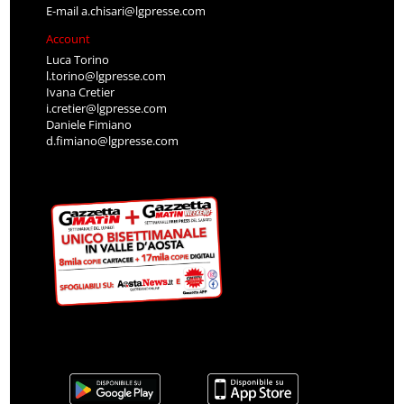
E-mail
a.chisari@lgpresse.com
Account
Luca Torino
l.torino@lgpresse.com
Ivana Cretier
i.cretier@lgpresse.com
Daniele Fimiano
d.fimiano@lgpresse.com