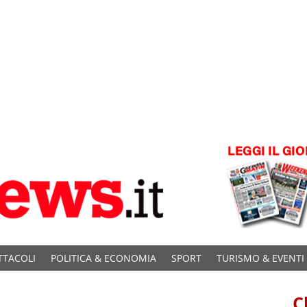
TTACOLI
POLITICA & ECONOMIA
SPORT
TURISMO & EVENTI
C