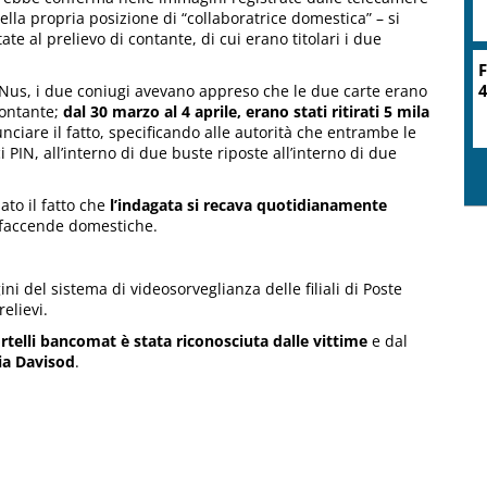
la propria posizione di “collaboratrice domestica” – si
te al prelievo di contante, di cui erano titolari i due
F
4
 di Nus, i due coniugi avevano appreso che le due carte erano
contante;
dal 30 marzo al 4 aprile, erano stati ritirati 5 mila
nciare il fatto, specificando alle autorità che entrambe le
 PIN, all’interno di due buste riposte all’interno di due
ato il fatto che
l’indagata si recava quotidianamente
 faccende domestiche.
i del sistema di videosorveglianza delle filiali di Poste
elievi.
rtelli bancomat è stata riconosciuta dalle vittime
e dal
ia Davisod
.