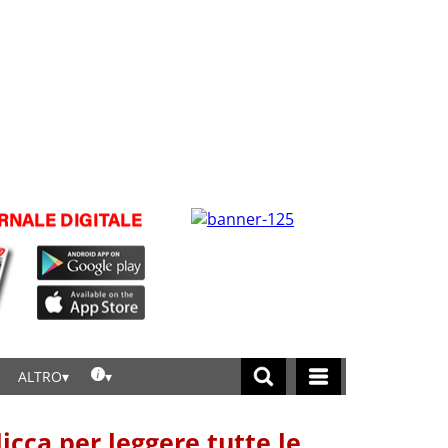
ALTRO
licca per leggere tutte le