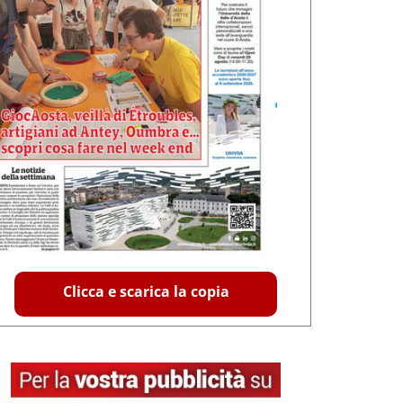
Clicca e scarica la copia