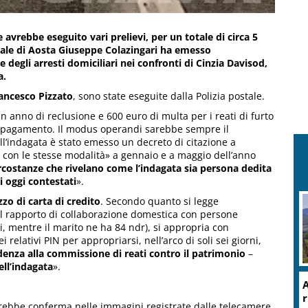
avrebbe eseguito vari prelievi, per un totale di circa 5
unale di Aosta Giuseppe Colazingari ha emesso
 degli arresti domiciliari nei confronti di Cinzia Davisod,
a.
ancesco Pizzato
, sono state eseguite dalla Polizia postale.
n anno di reclusione e 600 euro di multa per i reati di furto
 di pagamento. Il modus operandi sarebbe sempre il
ell’indagata è stato emesso un decreto di citazione a
i con le stesse modalità» a gennaio e a maggio dell’anno
rcostanze che rivelano come l’indagata sia persona dedita
i oggi contestati
».
zzo di carta di credito
. Secondo quanto si legge
del rapporto di collaborazione domestica con persone
i, mentre il marito ne ha 84 ndr), si appropria con
 relativi PIN per appropriarsi, nell’arco di soli sei giorni,
ndenza alla commissione di reati contro il patrimonio
–
ell’indagata
».
A
r
verebbe conferma nelle immagini registrate dalle telecamere