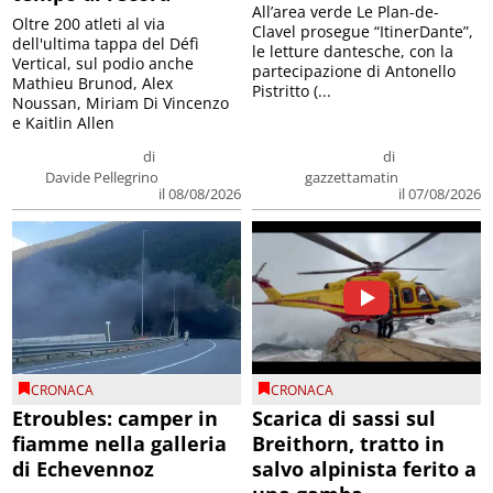
All’area verde Le Plan-de-
Oltre 200 atleti al via
Clavel prosegue “ItinerDante”,
dell'ultima tappa del Défì
le letture dantesche, con la
Vertical, sul podio anche
partecipazione di Antonello
Mathieu Brunod, Alex
Pistritto (...
Noussan, Miriam Di Vincenzo
e Kaitlin Allen
di
di
Davide Pellegrino
gazzettamatin
il 08/08/2026
il 07/08/2026
CRONACA
CRONACA
Etroubles: camper in
Scarica di sassi sul
fiamme nella galleria
Breithorn, tratto in
di Echevennoz
salvo alpinista ferito a