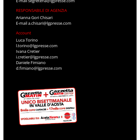
E-mail
segreteria@lgpresse.com
RESPONSABILE DI AGENZIA
Arianna Gori Chisari
E-mail
a.chisari@lgpresse.com
Account
Luca Torino
l.torino@lgpresse.com
Ivana Cretier
i.cretier@lgpresse.com
Daniele Fimiano
d.fimiano@lgpresse.com