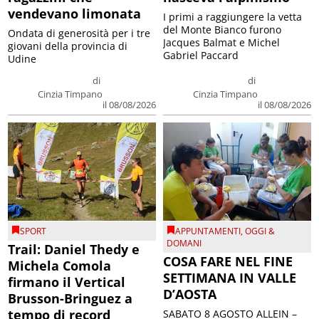
vendevano limonata
I primi a raggiungere la vetta
del Monte Bianco furono
Ondata di generosità per i tre
Jacques Balmat e Michel
giovani della provincia di
Gabriel Paccard
Udine
di
di
Cinzia Timpano
Cinzia Timpano
il 08/08/2026
il 08/08/2026
SPORT
APPUNTAMENTI
,
OGGI &
DOMANI
Trail: Daniel Thedy e
COSA FARE NEL FINE
Michela Comola
SETTIMANA IN VALLE
firmano il Vertical
D’AOSTA
Brusson-Bringuez a
tempo di record
SABATO 8 AGOSTO ALLEIN –