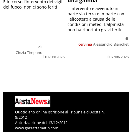
una gamba
E in corso l'intervento dei vigili
del fuoco, non ci sono feriti
L'intervento è avvenuto in
parte via terra e in parte con
l'elicottero a causa delle
condizioni meteo. L'alpinista
non ha riportato gravi ferite
di
cervinia
Alessandro Bianchet
di
Cinzia Timpano
il 07/08/2026
il 07/08/2026
Quotidiano online Iscrizione al Tribunale di Aosta n.
8/2012
Autorizzazione del 13/12/2012
www.gazzettamatin.com