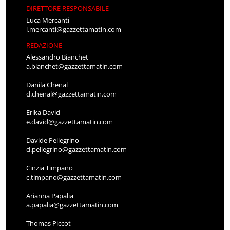
DIRETTORE RESPONSABILE
Luca Mercanti
l.mercanti@gazzettamatin.com
REDAZIONE
Alessandro Bianchet
a.bianchet@gazzettamatin.com
Danila Chenal
d.chenal@gazzettamatin.com
Erika David
e.david@gazzettamatin.com
Davide Pellegrino
d.pellegrino@gazzettamatin.com
Cinzia Timpano
c.timpano@gazzettamatin.com
Arianna Papalia
a.papalia@gazzettamatin.com
Thomas Piccot