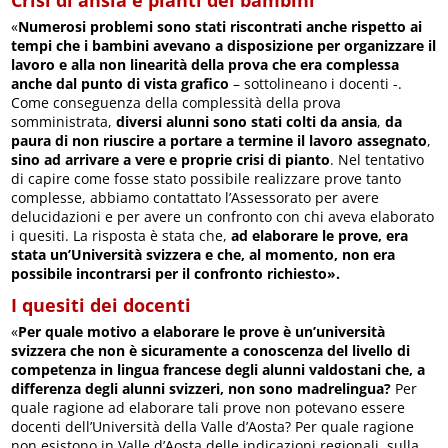
Crisi di ansia e pianti dei bambini
«
Numerosi problemi sono stati riscontrati anche rispetto ai
tempi che i bambini avevano a disposizione per organizzare il
lavoro e alla non linearità della prova che era complessa
anche dal punto di vista grafico
– sottolineano i docenti -.
Come conseguenza della complessità della prova
somministrata,
diversi alunni sono stati colti da ansia
,
da
paura di non riuscire a portare a termine il lavoro assegnato
,
sino ad arrivare a vere e proprie crisi di pianto
. Nel tentativo
di capire come fosse stato possibile realizzare prove tanto
complesse, abbiamo contattato l’Assessorato per avere
delucidazioni e per avere un confronto con chi aveva elaborato
i quesiti. La risposta è stata che,
ad elaborare le prove, era
stata un’Università svizzera e che, al momento, non era
possibile incontrarsi per il confronto richiesto».
I quesiti dei docenti
«
Per quale motivo a elaborare le prove è un’università
svizzera che non è sicuramente a conoscenza del livello di
competenza in lingua francese degli alunni valdostani che, a
differenza degli alunni svizzeri, non sono madrelingua?
Per
quale ragione ad elaborare tali prove non potevano essere
docenti dell’Università della Valle d’Aosta? Per quale ragione
non esistono in Valle d’Aosta delle indicazioni regionali, sulla