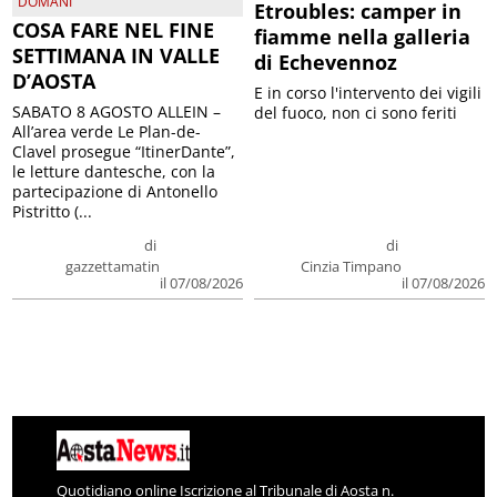
DOMANI
Etroubles: camper in
COSA FARE NEL FINE
fiamme nella galleria
SETTIMANA IN VALLE
di Echevennoz
D’AOSTA
E in corso l'intervento dei vigili
SABATO 8 AGOSTO ALLEIN –
del fuoco, non ci sono feriti
All’area verde Le Plan-de-
Clavel prosegue “ItinerDante”,
le letture dantesche, con la
partecipazione di Antonello
Pistritto (...
di
di
gazzettamatin
Cinzia Timpano
il 07/08/2026
il 07/08/2026
Quotidiano online Iscrizione al Tribunale di Aosta n.