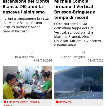
ascensione del Monte
Michela Comola
Bianco: 240 anni fa
firmano il Vertical
nasceva l’alpinismo
Brusson-Bringuez a
tempo di record
I primi a raggiungere la vetta
del Monte Bianco furono
Oltre 200 atleti al via
Jacques Balmat e Michel
dell'ultima tappa del Défì
Gabriel Paccard
Vertical, sul podio anche
Mathieu Brunod, Alex
Noussan, Miriam Di Vincenzo
e Kaitlin Allen
di
di
Cinzia Timpano
Davide Pellegrino
il 08/08/2026
il 08/08/2026
APPUNTAMENTI
,
OGGI &
CRONACA