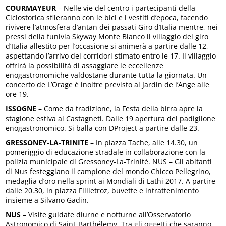
COURMAYEUR
– Nelle vie del centro i partecipanti della
Ciclostorica sfileranno con le bici e i vestiti d’epoca, facendo
rivivere l’atmosfera d’antan dei passati Giro d’Italia mentre, nei
pressi della funivia Skyway Monte Bianco il villaggio del giro
d’Italia allestito per l’occasione si animerà a partire dalle 12,
aspettando l’arrivo dei corridori stimato entro le 17. Il villaggio
offrirà la possibilità di assaggiare le eccellenze
enogastronomiche valdostane durante tutta la giornata. Un
concerto de L’Orage è inoltre previsto al Jardin de l’Ange alle
ore 19.
ISSOGNE
– Come da tradizione, la Festa della birra apre la
stagione estiva ai Castagneti. Dalle 19 apertura del padiglione
enogastronomico. Si balla con DProject a partire dalle 23.
GRESSONEY-LA-TRINITE
– In piazza Tache, alle 14.30, un
pomeriggio di educazione stradale in collaborazione con la
polizia municipale di Gressoney-La-Trinité. NUS – Gli abitanti
di Nus festeggiano il campione del mondo Chicco Pellegrino,
medaglia d’oro nella sprint ai Mondiali di Lathi 2017. A partire
dalle 20.30, in piazza Fillietroz, buvette e intrattenimento
insieme a Silvano Gadin.
NUS
– Visite guidate diurne e notturne all’Osservatorio
Astronomico di Saint-Barthélemy. Tra gli oggetti che saranno