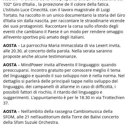
102° Giro d’Italia , la proiezione de Il colore della fatica.
L’Istituto Luce Cinecittà, con il lavoro magistrale di Luigi
Tortato, ha raccolto in un unico documentario la storia del Giro
d’Italia sin dalla nascita, per raccontare le straodinarie vicende
dei suoi protagonisti. Raccontare la corsa sullo sfondo degli
eventi che cambiano il Paese è un modo per rendere omaggio
all’evento sportivo più amato degli italiani.
AOSTA
– La parrocchia Maria Immacolata di via Lexert invita,
alle 20.30, al concerto della parola. Nella serata saranno
proposte anche alcune testimonianze.
AOSTA
– MindPower invita all’evento Il linguaggio: quando
preoccuparsi. Incontro gratuito per conoscere meglio il tema
del linguaggio e quando il suo sviluppo non è nella norma. Nel
dettaglio si parlerà delle principali tappe nello sviluppo del
linguaggio, dei campanelli di allarme in caso di difficoltà, i
possibili fattori di rischio, il ritardo del linguaggio e
suggerimenti. L’appuntamento è per le 18.30 in via Trottechien
37.
AOSTA
– Nell’ambito della rassegna Cambiomusica della
SFOM, alle 21 nell’auditorium della Torre dei Balivi concerto
della Sfom Suzuki Orchestra.