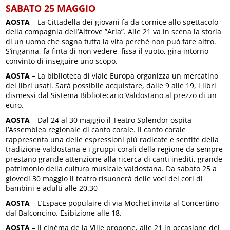
SABATO 25 MAGGIO
AOSTA
– La Cittadella dei giovani fa da cornice allo spettacolo
della compagnia dell’Altrove ”Aria”. Alle 21 va in scena la storia
di un uomo che sogna tutta la vita perché non può fare altro.
S’inganna, fa finta di non vedere, fissa il vuoto, gira intorno
convinto di inseguire uno scopo.
AOSTA
– La biblioteca di viale Europa organizza un mercatino
dei libri usati. Sarà possibile acquistare, dalle 9 alle 19, i libri
dismessi dal Sistema Bibliotecario Valdostano al prezzo di un
euro.
AOSTA
– Dal 24 al 30 maggio il Teatro Splendor ospita
l’Assemblea regionale di canto corale. Il canto corale
rappresenta una delle espressioni più radicate e sentite della
tradizione valdostana e i gruppi corali della regione da sempre
prestano grande attenzione alla ricerca di canti inediti, grande
patrimonio della cultura musicale valdostana. Da sabato 25 a
giovedì 30 maggio il teatro risuonerà delle voci dei cori di
bambini e adulti alle 20.30
AOSTA
– L’Espace populaire di via Mochet invita al Concertino
dal Balconcino. Esibizione alle 18.
AOSTA
– Il cinéma de la Ville propone, alle 21 in occasione del