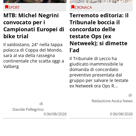
SPORT
CRONACA
MTB: Michel Negrini
Terremoto editoria: il
convocato per i
Tribunale boccia il
Campionati Europei di
concordato delle
bike trial
testate Ops (ex
Netweek); si dimette
Il valdostano, 24° nella tappa
l’ad
polacca di Coppa del Mondo,
sarà al via della rassegna
Il Tribunale di Lecco ha
continentale che scatta oggi a
giudicato inammissibile la
Valberg
domanda di concordato
preventivo presentata dal
gruppo per salvare le testate
ex Netweek ora Ops R...
di
Redazione Aosta News
di
Davide Pellegrino
il 06/08/2026
il 06/08/2026