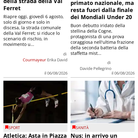
della strada della Val
primato nazionale, ma
Ferret
resta fuori dalla finale
dei Mondiali Under 20
Riapre oggi, giovedì 6 agosto,
solo di giorno e solo in
Buon debutto iridato della
discesa, la strada comunale
stellina della Cogne,
della Val Ferret; si riduce lo
protagonista di una prova
scenario di rischio, in
coraggiosa nell'ultima frazione
movimento u...
della seconda batteria della
staffetta mist...
di
Courmayeur
Erika David
di
Davide Pellegrino
il 06/08/2026
il 06/08/2026
SPORT
SANITÀ
Atletica: Asta in Piazza
Nus: in arrivo un