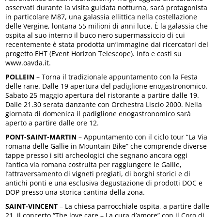
osservati durante la visita guidata notturna, sarà protagonista
in particolare M87, una galassia ellittica nella costellazione
delle Vergine, lontana 55 milioni di anni luce. È la galassia che
ospita al suo interno il buco nero supermassiccio di cui
recentemente è stata prodotta un’immagine dai ricercatori del
progetto EHT (Event Horizon Telescope). Info e costi su
www.oavda.it.
POLLEIN
– Torna il tradizionale appuntamento con la Festa
delle rane. Dalle 19 apertura del padiglione enogastronomico.
Sabato 25 maggio apertura del ristorante a partire dalle 19.
Dalle 21.30 serata danzante con Orchestra Liscio 2000. Nella
giornata di domenica il padiglione enogastronomico sarà
aperto a partire dalle ore 12.
PONT-SAINT-MARTIN
– Appuntamento con il ciclo tour “La Via
romana delle Gallie in Mountain Bike” che comprende diverse
tappe presso i siti archeologici che segnano ancora oggi
l’antica via romana costruita per raggiungere le Gallie,
l’attraversamento di vigneti pregiati, di borghi storici e di
antichi ponti e una esclusiva degustazione di prodotti DOC e
DOP presso una storica cantina della zona.
SAINT-VINCENT
– La chiesa parrocchiale ospita, a partire dalle
21, il concerto “The love care – La cura d’amore” con il Coro di