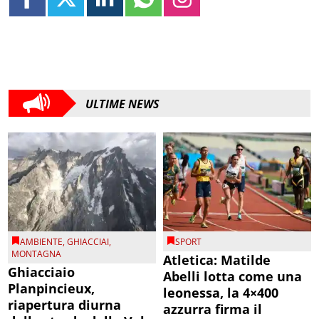
ULTIME NEWS
AMBIENTE
,
GHIACCIAI
,
SPORT
MONTAGNA
Atletica: Matilde
Ghiacciaio
Abelli lotta come una
Planpincieux,
leonessa, la 4×400
riapertura diurna
azzurra firma il