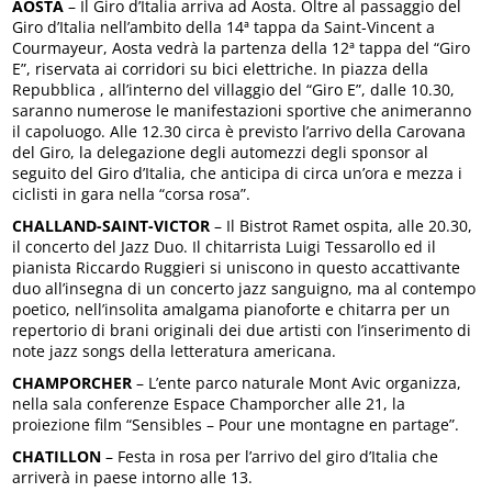
AOSTA
– Il Giro d’Italia arriva ad Aosta. Oltre al passaggio del
Giro d’Italia nell’ambito della 14ª tappa da Saint-Vincent a
Courmayeur, Aosta vedrà la partenza della 12ª tappa del “Giro
E”, riservata ai corridori su bici elettriche. In piazza della
Repubblica , all’interno del villaggio del “Giro E”, dalle 10.30,
saranno numerose le manifestazioni sportive che animeranno
il capoluogo. Alle 12.30 circa è previsto l’arrivo della Carovana
del Giro, la delegazione degli automezzi degli sponsor al
seguito del Giro d’Italia, che anticipa di circa un’ora e mezza i
ciclisti in gara nella “corsa rosa”.
CHALLAND-SAINT-VICTOR
– Il Bistrot Ramet ospita, alle 20.30,
il concerto del Jazz Duo. Il chitarrista Luigi Tessarollo ed il
pianista Riccardo Ruggieri si uniscono in questo accattivante
duo all’insegna di un concerto jazz sanguigno, ma al contempo
poetico, nell’insolita amalgama pianoforte e chitarra per un
repertorio di brani originali dei due artisti con l’inserimento di
note jazz songs della letteratura americana.
CHAMPORCHER
– L’ente parco naturale Mont Avic organizza,
nella sala conferenze Espace Champorcher alle 21, la
proiezione film “Sensibles – Pour une montagne en partage”.
CHATILLON
– Festa in rosa per l’arrivo del giro d’Italia che
arriverà in paese intorno alle 13.