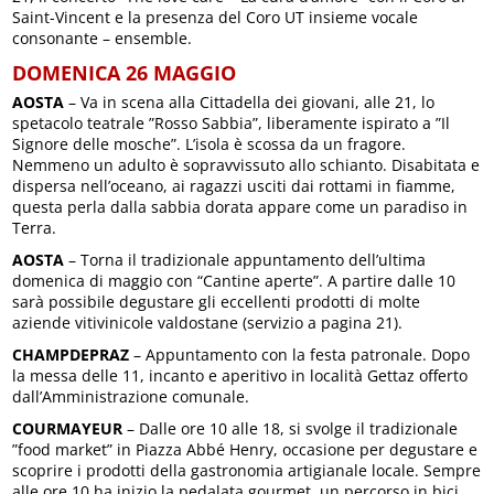
Saint-Vincent e la presenza del Coro UT insieme vocale
consonante – ensemble.
DOMENICA 26 MAGGIO
AOSTA
– Va in scena alla Cittadella dei giovani, alle 21, lo
spetacolo teatrale ”Rosso Sabbia”, liberamente ispirato a ”Il
Signore delle mosche”. L’isola è scossa da un fragore.
Nemmeno un adulto è sopravvissuto allo schianto. Disabitata e
dispersa nell’oceano, ai ragazzi usciti dai rottami in fiamme,
questa perla dalla sabbia dorata appare come un paradiso in
Terra.
AOSTA
– Torna il tradizionale appuntamento dell’ultima
domenica di maggio con “Cantine aperte”. A partire dalle 10
sarà possibile degustare gli eccellenti prodotti di molte
aziende vitivinicole valdostane (servizio a pagina 21).
CHAMPDEPRAZ
– Appuntamento con la festa patronale. Dopo
la messa delle 11, incanto e aperitivo in località Gettaz offerto
dall’Amministrazione comunale.
COURMAYEUR
– Dalle ore 10 alle 18, si svolge il tradizionale
”food market” in Piazza Abbé Henry, occasione per degustare e
scoprire i prodotti della gastronomia artigianale locale. Sempre
alle ore 10 ha inizio la pedalata gourmet, un percorso in bici