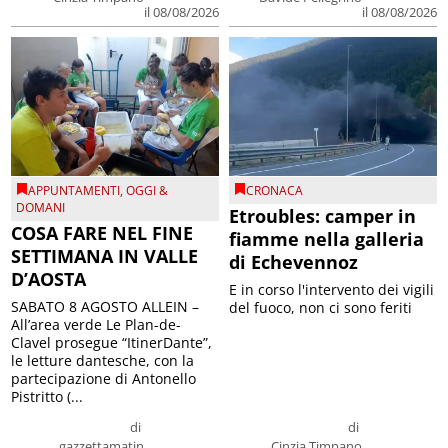
il 08/08/2026
il 08/08/2026
APPUNTAMENTI
,
OGGI &
CRONACA
DOMANI
Etroubles: camper in
COSA FARE NEL FINE
fiamme nella galleria
SETTIMANA IN VALLE
di Echevennoz
D’AOSTA
E in corso l'intervento dei vigili
SABATO 8 AGOSTO ALLEIN –
del fuoco, non ci sono feriti
All’area verde Le Plan-de-
Clavel prosegue “ItinerDante”,
le letture dantesche, con la
partecipazione di Antonello
Pistritto (...
di
di
gazzettamatin
Cinzia Timpano