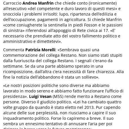
Carroccio
Andrea Manfrin
che chiede conto (ironicamente)
all’esecutivo «del competente e duro lavoro di questi mesi» e
snocciola i problemi irrisolti: lupo, ripartenza dell’edilizia e
dell’occupazione, pagamenti in agricoltura. Si chiede Manfrin
«come coniugherete la sentinella in piedi Fosson e le passioni
di sinistra» riferendosi all’appoggio di Rete civica ai 17. «E’
necessario che prendiate atto del vostro fallimento politico e
amministrativo e dimettetevi».
Commenta
Patrizia Morelli
: «Sembrava quasi una
commemorazione del collega Restano. Non siamo stati stupiti
dalla fuoriuscita del collega Restano. I segnali c’erano da
settimane. Se da una parte abbiamo sperato in una
ricomposizione, dall’altra c’era necessità di fare chiarezza. Alla
fine la notizia dell’abbandono è stata un sollievo».
«Le nostri posizioni politiche sono diverse ma abbiamo
lavorato in modo sereno e abbiamo fatto funzionare l’ufficio di
presidenza».
Luigi Vesan
(M5S) rende merito a Restano come
persone. Diverso il giudizio politico. «Lei ha cambiato quattro
volte gruppo da quando è stato eletto nel 2013. Pur capendo
alcune delle sue perplessità, non riusciamo a capire il suo
inquadramento politico. Forse lo capiremo a breve. Il suo
sembra un ennesimo tentativo di annusare l’aria per poi