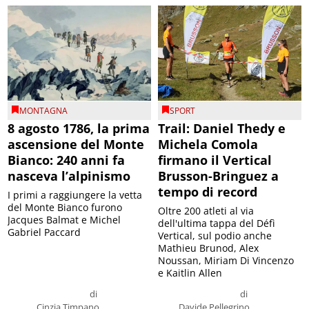
MONTAGNA
SPORT
8 agosto 1786, la prima
Trail: Daniel Thedy e
ascensione del Monte
Michela Comola
Bianco: 240 anni fa
firmano il Vertical
nasceva l’alpinismo
Brusson-Bringuez a
tempo di record
I primi a raggiungere la vetta
del Monte Bianco furono
Oltre 200 atleti al via
Jacques Balmat e Michel
dell'ultima tappa del Défì
Gabriel Paccard
Vertical, sul podio anche
Mathieu Brunod, Alex
Noussan, Miriam Di Vincenzo
e Kaitlin Allen
di
di
Cinzia Timpano
Davide Pellegrino