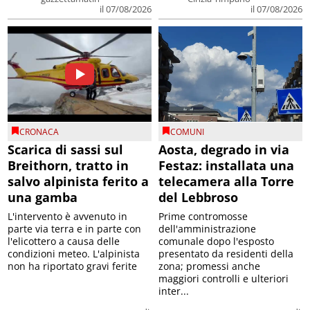
il 07/08/2026
il 07/08/2026
CRONACA
COMUNI
Scarica di sassi sul
Aosta, degrado in via
Breithorn, tratto in
Festaz: installata una
salvo alpinista ferito a
telecamera alla Torre
una gamba
del Lebbroso
L'intervento è avvenuto in
Prime contromosse
parte via terra e in parte con
dell'amministrazione
l'elicottero a causa delle
comunale dopo l'esposto
condizioni meteo. L'alpinista
presentato da residenti della
non ha riportato gravi ferite
zona; promessi anche
maggiori controlli e ulteriori
inter...