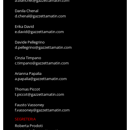
a.bianchet@gazzettamatin.com
Danila Chenal
d.chenal@gazzettamatin.com
Erika David
e.david@gazzettamatin.com
Davide Pellegrino
d.pellegrino@gazzettamatin.com
Cinzia Timpano
c.timpano@gazzettamatin.com
Arianna Papalia
a.papalia@gazzettamatin.com
Thomas Piccot
t.piccot@gazzettamatin.com
Fausto Vassoney
f.vassoney@gazzettamatin.com
SEGRETERIA
Roberta Prodoti