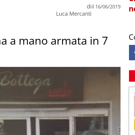
di
il
16/06/2019
n
Luca Mercanti
C
na a mano armata in 7