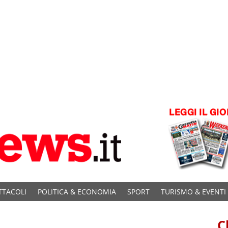
TTACOLI
POLITICA & ECONOMIA
SPORT
TURISMO & EVENTI
C