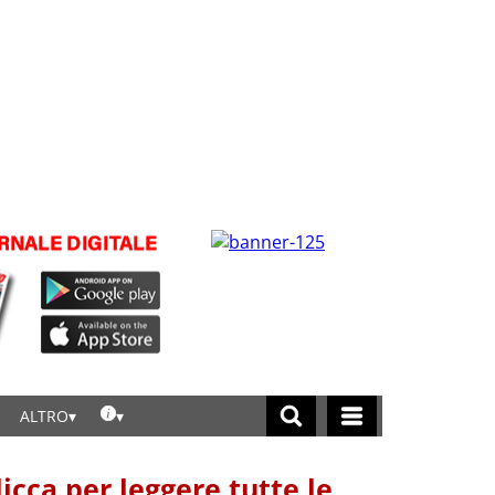
ALTRO
licca per leggere tutte le