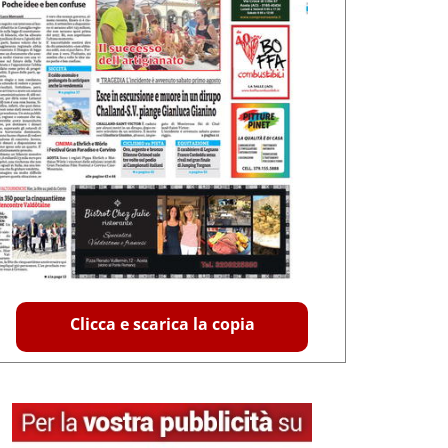
Clicca e scarica la copia