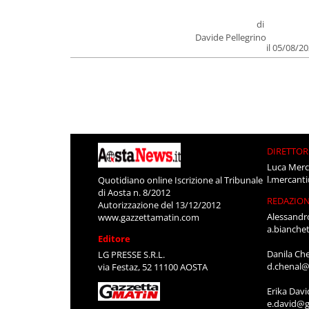
di
Davide Pellegrino
il 05/08/2
DIRETTOR
Luca Merc
l.mercant
Quotidiano online Iscrizione al Tribunale
di Aosta n. 8/2012
REDAZIO
Autorizzazione del 13/12/2012
Alessandr
www.gazzettamatin.com
a.bianche
Editore
Danila Ch
LG PRESSE S.R.L.
d.chenal@
via Festaz, 52 11100 AOSTA
Erika Davi
e.david@g