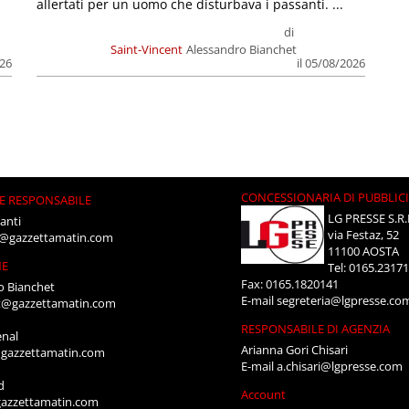
allertati per un uomo che disturbava i passanti. ...
di
Saint-Vincent
Alessandro Bianchet
026
il 05/08/2026
CONCESSIONARIA DI PUBBLIC
E RESPONSABILE
LG PRESSE S.R.
anti
via Festaz, 52
i@gazzettamatin.com
11100 AOSTA
NE
Tel: 0165.2317
Fax: 0165.1820141
o Bianchet
E-mail
segreteria@lgpresse.co
t@gazzettamatin.com
RESPONSABILE DI AGENZIA
enal
Arianna Gori Chisari
gazzettamatin.com
E-mail
a.chisari@lgpresse.com
d
Account
azzettamatin.com