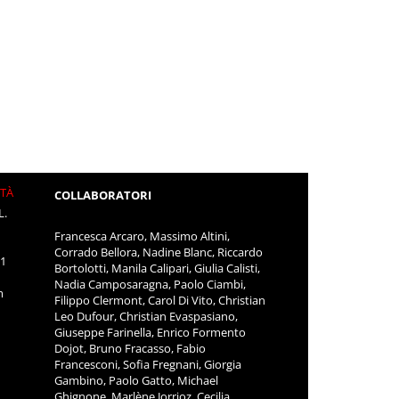
ITÀ
COLLABORATORI
L.
Francesca Arcaro, Massimo Altini,
Corrado Bellora, Nadine Blanc, Riccardo
11
Bortolotti, Manila Calipari, Giulia Calisti,
Nadia Camposaragna, Paolo Ciambi,
m
Filippo Clermont, Carol Di Vito, Christian
Leo Dufour, Christian Evaspasiano,
Giuseppe Farinella, Enrico Formento
Dojot, Bruno Fracasso, Fabio
Francesconi, Sofia Fregnani, Giorgia
Gambino, Paolo Gatto, Michael
Ghignone, Marlène Jorrioz, Cecilia