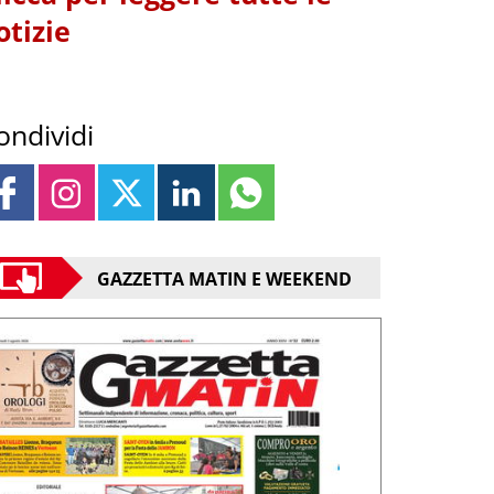
otizie
ondividi
GAZZETTA MATIN E WEEKEND