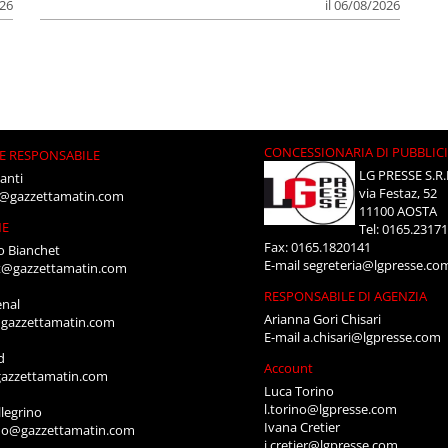
026
il 06/08/2026
CONCESSIONARIA DI PUBBLIC
E RESPONSABILE
LG PRESSE S.R.
anti
via Festaz, 52
i@gazzettamatin.com
11100 AOSTA
NE
Tel: 0165.2317
Fax: 0165.1820141
o Bianchet
E-mail
segreteria@lgpresse.co
t@gazzettamatin.com
RESPONSABILE DI AGENZIA
enal
Arianna Gori Chisari
gazzettamatin.com
E-mail
a.chisari@lgpresse.com
d
Account
azzettamatin.com
Luca Torino
l.torino@lgpresse.com
legrino
Ivana Cretier
ino@gazzettamatin.com
i.cretier@lgpresse.com