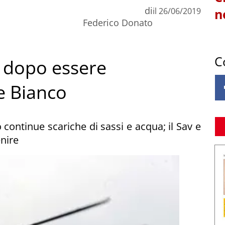
di
il
26/06/2019
n
Federico Donato
C
 dopo essere
e Bianco
ontinue scariche di sassi e acqua; il Sav e
nire