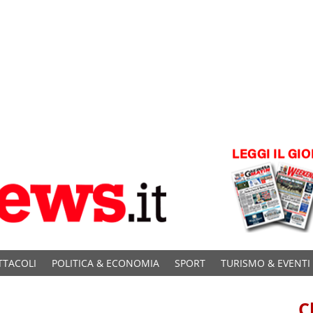
TTACOLI
POLITICA & ECONOMIA
SPORT
TURISMO & EVENTI
C