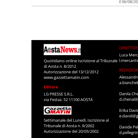
il 06/08/2
DIRETTOR
Luca Merc
l.mercant
Quotidiano online Iscrizione al Tribunale
di Aosta n. 8/2012
REDAZIO
Autorizzazione del 13/12/2012
Alessandr
www.gazzettamatin.com
a.bianche
Editore
Danila Ch
LG PRESSE S.R.L.
d.chenal@
via Festaz, 52 11100 AOSTA
Erika Davi
e.david@g
Settimanale del Lunedì. Iscrizione al
Tribunale di Aosta n. 9/2002
Davide Pel
Autorizzazione del 20/05/2002
d.pellegr