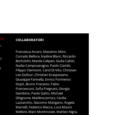
ITÀ
COLLABORATORI
L.
Francesca Arcaro, Massimo Altini,
Corrado Bellora, Nadine Blanc, Riccardo
11
Bortolotti, Manila Calipari, Giulia Calisti,
Nadia Camposaragna, Paolo Ciambi,
m
Filippo Clermont, Carol Di Vito, Christian
Leo Dufour, Christian Evaspasiano,
Giuseppe Farinella, Enrico Formento
Dojot, Bruno Fracasso, Fabio
Francesconi, Sofia Fregnani, Giorgia
Gambino, Paolo Gatto, Michael
Ghignone, Marlène Jorrioz, Cecilia
Lazzarotto, Giacomo Mangano, Angela
Marrelli, Federico Mecca, Luca Mauro
Melloni, Marc Montrosset, Matteo Nigra,