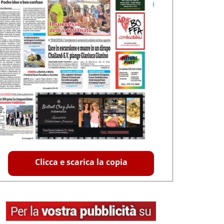
Clicca e scarica la copia