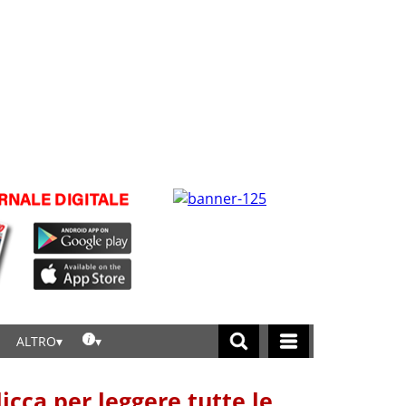
ALTRO
licca per leggere tutte le