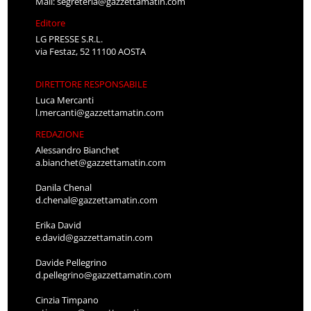
Mail:
segreteria@gazzettamatin.com
Editore
LG PRESSE S.R.L.
via Festaz, 52 11100 AOSTA
DIRETTORE RESPONSABILE
Luca Mercanti
l.mercanti@gazzettamatin.com
REDAZIONE
Alessandro Bianchet
a.bianchet@gazzettamatin.com
Danila Chenal
d.chenal@gazzettamatin.com
Erika David
e.david@gazzettamatin.com
Davide Pellegrino
d.pellegrino@gazzettamatin.com
Cinzia Timpano