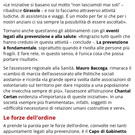
«Le iniziative si basano sul motto “non lasciamoli mai soli” –
ribadisce
Girasole
– e noi lo facciamo attraverso attività
ludiche, di assistenza e viaggi. È un modo per far sì che per i
nostri anziani ci sia sempre la possibilità di essere ascoltati».
Tornano anche quest’anno gli abbinamenti con gli
eventi
legati alla prevenzione e alla salute
: «Ringrazio tutti quelli che
hanno creduto in questa attività – conclude -.
La prevenzione
è fondamentale
, soprattutto quando è rivolta alle persone più
fragili. E fare rete, in questo senso, è l’unica cosa che possa
portare risultati».
Se l’assessore regionale alla Sanità,
Mauro Baccega
, rimaraca il
«cambio di marcia dell’assessorato alle Politiche sociali
aostano» e ricorda «la grande opera svolta dalle associazioni di
volontariato sul territorio per dare risposta a una popolazione
che invecchia sempre di più», l’assessore all’Istruzione
Chantal
Certan
evidenzia «l’importanza di queste iniziative». In una
società «sempre più frammentata», infatti, soggetti in
«difficoltà necessitano di relazioni umani costruttive e vere».
Le forze dell’ordine
A prende la parola per le forze dell’ordine, coinvolte nei tanti
appuntamenti legati alla prevenzione, è il
Capo di Gabinetto