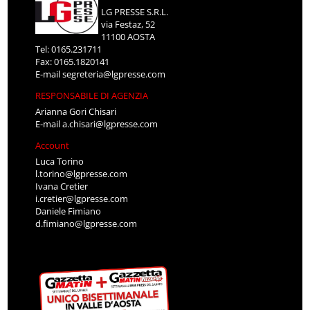
LG PRESSE S.R.L.
via Festaz, 52
11100 AOSTA
Tel: 0165.231711
Fax: 0165.1820141
E-mail
segreteria@lgpresse.com
RESPONSABILE DI AGENZIA
Arianna Gori Chisari
E-mail
a.chisari@lgpresse.com
Account
Luca Torino
l.torino@lgpresse.com
Ivana Cretier
i.cretier@lgpresse.com
Daniele Fimiano
d.fimiano@lgpresse.com