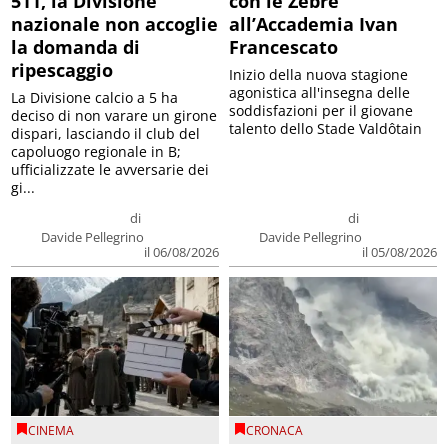
511, la Divisione
con le Zebre
nazionale non accoglie
all’Accademia Ivan
la domanda di
Francescato
ripescaggio
Inizio della nuova stagione
agonistica all'insegna delle
La Divisione calcio a 5 ha
soddisfazioni per il giovane
deciso di non varare un girone
talento dello Stade Valdôtain
dispari, lasciando il club del
capoluogo regionale in B;
ufficializzate le avversarie dei
gi...
di
di
Davide Pellegrino
Davide Pellegrino
il 06/08/2026
il 05/08/2026
CINEMA
CRONACA