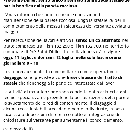
Pré-Saint-Didier: senso unico alternato sulla strada statale 26
per la bonifica della parete rocciosa.
L’Anas informa che sono in corso le operazioni di
manutenzione della parete rocciosa lungo la statale 26 per il
completamento della messa in sicurezza del versante avviata a
maggio.
Per l’esecuzione dei lavori è attivo il
senso unico alternato
nel
tratto compreso tra il km 132,250 e il km 132,700, nel territorio
comunale di Pré-Saint-Didier. La limitazione sarà in vigore
oggi, 11 luglio, e domani, 12 luglio, nella sola fascia oraria
giornaliera 8 – 18
.
In via precauzionale, in concomitanza con le operazioni di
disgaggio
sono previste alcune
brevi chiusure del tratto di
statale
che fiancheggia la pendice interessata dai lavori.
Le attività di manutenzione sono condotte dai rocciatori e dai
tecnici specializzati e prevedono la perlustrazione della parete,
lo svuotamento delle reti di contenimento, il disgaggio di
alcune rocce instabili precedentemente individuate, la posa
localizzata di porzioni di rete a contatto e l’integrazione di
chiodature sul versante per aumentarne il consolidamento.
(re.newsvda.it)