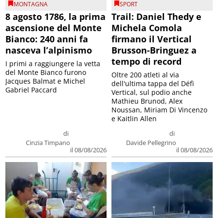
MONTAGNA
SPORT
8 agosto 1786, la prima
Trail: Daniel Thedy e
ascensione del Monte
Michela Comola
Bianco: 240 anni fa
firmano il Vertical
nasceva l’alpinismo
Brusson-Bringuez a
tempo di record
I primi a raggiungere la vetta
del Monte Bianco furono
Oltre 200 atleti al via
Jacques Balmat e Michel
dell'ultima tappa del Défì
Gabriel Paccard
Vertical, sul podio anche
Mathieu Brunod, Alex
Noussan, Miriam Di Vincenzo
e Kaitlin Allen
di
di
Cinzia Timpano
Davide Pellegrino
il 08/08/2026
il 08/08/2026