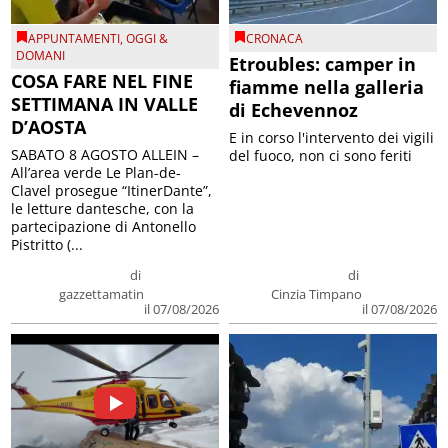
APPUNTAMENTI
,
OGGI &
CRONACA
DOMANI
Etroubles: camper in
COSA FARE NEL FINE
fiamme nella galleria
SETTIMANA IN VALLE
di Echevennoz
D’AOSTA
E in corso l'intervento dei vigili
SABATO 8 AGOSTO ALLEIN –
del fuoco, non ci sono feriti
All’area verde Le Plan-de-
Clavel prosegue “ItinerDante”,
le letture dantesche, con la
partecipazione di Antonello
Pistritto (...
di
di
gazzettamatin
Cinzia Timpano
il 07/08/2026
il 07/08/2026