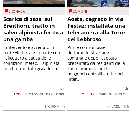
CRONACA
COMUNI
Scarica di sassi sul
Aosta, degrado in via
Breithorn, tratto in
Festaz: installata una
salvo alpinista ferito a
telecamera alla Torre
una gamba
del Lebbroso
L'intervento è avvenuto in
Prime contromosse
parte via terra e in parte con
dell'amministrazione
l'elicottero a causa delle
comunale dopo l'esposto
condizioni meteo. L'alpinista
presentato da residenti della
non ha riportato gravi ferite
zona; promessi anche
maggiori controlli e ulteriori
inter...
di
di
cervinia
Alessandro Bianchet
Aosta
Alessandro Bianchet
il 07/08/2026
il 07/08/2026