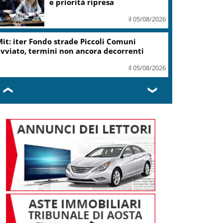
ottiene modifica a risoluzione
il 05/08/2026
Delmastro, Camera dice no a
uso chat con Caroccia: in aula
bagarre e proteste opposizioni
il 05/08/2026
❮
❯