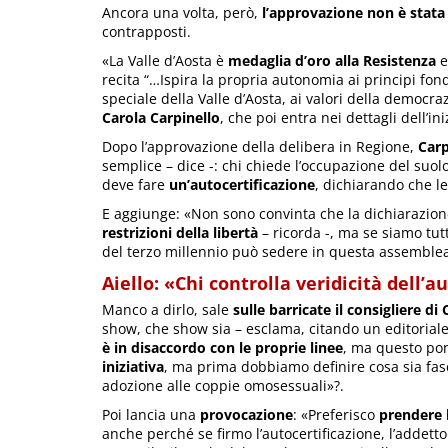
Ancora una volta, però,
l’approvazione non è stata
contrapposti.
«La Valle d’Aosta è
medaglia d’oro alla Resistenza
e
recita “…Ispira la propria autonomia ai principi fo
speciale della Valle d’Aosta, ai valori della democra
Carola Carpinello
, che poi entra nei dettagli dell’ini
Dopo l’approvazione della delibera in Regione,
Carp
semplice – dice -: chi chiede l’occupazione del suol
deve fare
un’autocertificazione
, dichiarando che le
E aggiunge: «Non sono convinta che la dichiarazion
restrizioni della libertà
– ricorda -, ma se siamo tut
del terzo millennio può sedere in questa assemble
Aiello: «Chi controlla veridicità dell’a
Manco a dirlo, sale
sulle barricate il consigliere d
show, che show sia – esclama, citando un editoriale 
è in disaccordo con le proprie linee
, ma questo po
iniziativa
, ma prima dobbiamo definire cosa sia fasci
adozione alle coppie omosessuali»?.
Poi lancia una
provocazione
: «Preferisco
prendere 
anche perché se firmo l’autocertificazione, l’addet