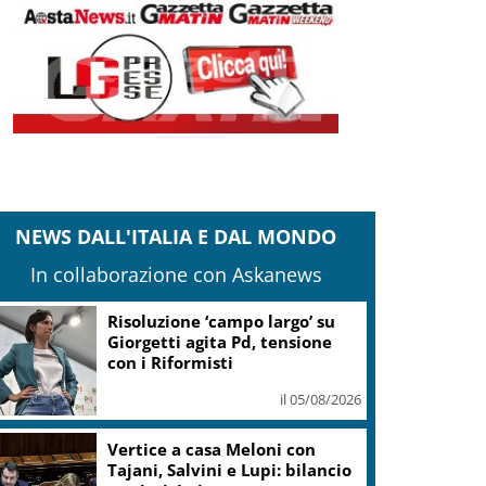
NEWS DALL'ITALIA E DAL MONDO
In collaborazione con Askanews
Banco Bpm, Castagna: Agricole
Italia? Valuteremo, ritengo
fusione molto solida
il 05/08/2026
Conti pubblici, Governo
incassa sì su clausola Ue. Lega