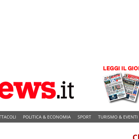
TTACOLI
POLITICA & ECONOMIA
SPORT
TURISMO & EVENTI
C