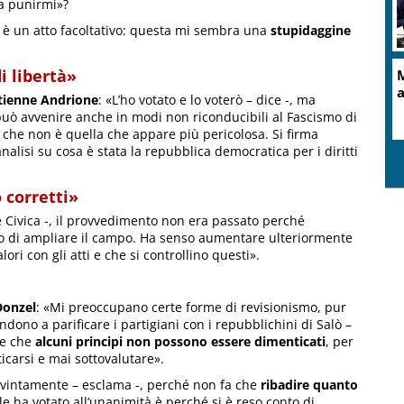
 a punirmi»?
n è un atto facoltativo: questa mi sembra una
stupidaggine
i libertà»
tienne Andrione
: «L’ho votato e lo voterò – dice -, ma
uò avvenire anche in modi non riconducibili al Fascismo di
o che non è quella che appare più pericolosa. Si firma
lisi su cosa è stata la repubblica democratica per i diritti
 corretti»
 Civica -, il provvedimento non era passato perché
to di ampliare il campo. Ha senso aumentare ulteriormente
ori con gli atti e che si controllino questi».
Donzel
: «Mi preoccupano certe forme di revisionismo, pur
endono a parificare i partigiani con i repubblichini di Salò –
re che
alcuni principi non possono essere dimenticati
, per
icarsi e mai sottovalutare».
vintamente – esclama -, perché non fa che
ribadire quanto
ale ha votato all’unanimità è perché si è reso conto di