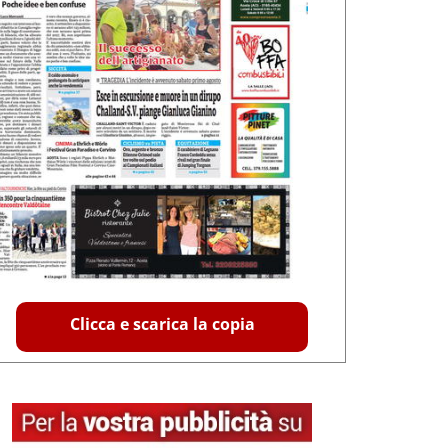
Clicca e scarica la copia