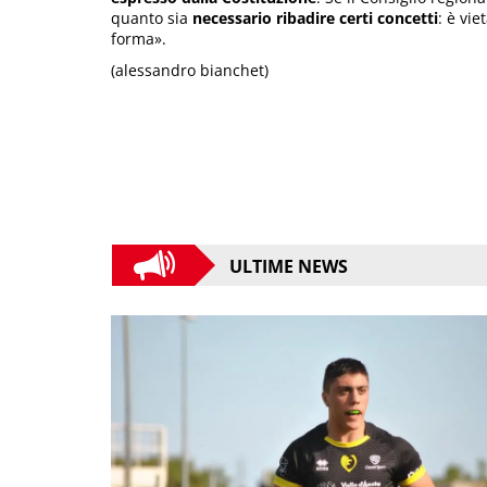
quanto sia
necessario ribadire certi concetti
: è vie
forma».
(alessandro bianchet)
ULTIME NEWS