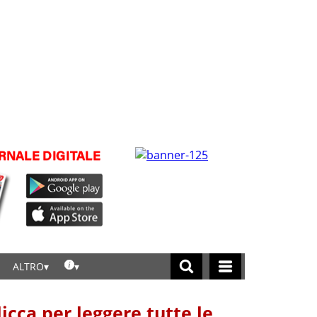
ALTRO
licca per leggere tutte le