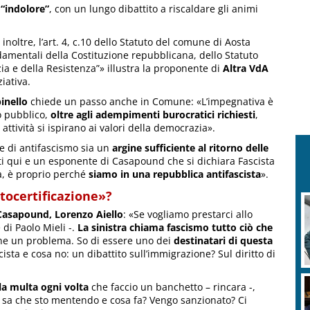
 “indolore”
, con un lungo dibattito a riscaldare gli animi
 inoltre, l’art. 4, c.10 dello Statuto del comune di Aosta
ndamentali della Costituzione repubblicana, dello Statuto
zia e della Resistenza”» illustra la proponente di
Altra VdA
ziativa.
inello
chiede un passo anche in Comune: «L’impegnativa è
o pubblico,
oltre agli adempimenti burocratici richiesti
,
 attività si ispirano ai valori della democrazia».
e di antifascismo sia un
argine sufficiente al ritorno delle
ti qui e un esponente di Casapound che si dichiara Fascista
a, è proprio perché
siamo in una repubblica antifascista
».
utocertificazione»?
i Casapound, Lorenzo Aiello
: «Se vogliamo prestarci allo
di Paolo Mieli -.
La sinistra chiama fascismo tutto ciò che
ne un problema. So di essere uno dei
destinatari di questa
sta e cosa no: un dibattito sull’immigrazione? Sul diritto di
la multa ogni volta
che faccio un banchetto – rincara -,
to sa che sto mentendo e cosa fa? Vengo sanzionato? Ci