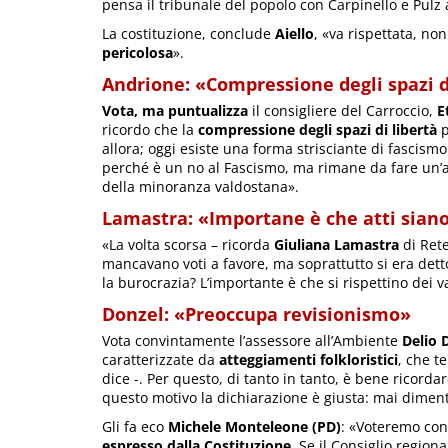
pensa il tribunale del popolo con Carpinello e Pulz
La costituzione, conclude
Aiello
, «va rispettata, no
pericolosa
».
Andrione: «Compressione degli spazi d
Vota, ma puntualizza
il consigliere del Carroccio,
E
ricordo che la
compressione degli spazi di libertà
p
allora; oggi esiste una forma strisciante di fascism
perché è un no al Fascismo, ma rimane da fare un’ana
della minoranza valdostana».
Lamastra: «Importane è che atti siano
«La volta scorsa – ricorda
Giuliana Lamastra
di Rete
mancavano voti a favore, ma soprattutto si era det
la burocrazia? L’importante è che si rispettino dei val
Donzel: «Preoccupa revisionismo»
Vota convintamente l’assessore all’Ambiente
Delio 
caratterizzate da
atteggiamenti folkloristici
, che t
dice -. Per questo, di tanto in tanto, è bene ricorda
questo motivo la dichiarazione è giusta: mai diment
Gli fa eco
Michele Monteleone (PD)
: «Voteremo con
espresso dalla Costituzione
. Se il Consiglio region