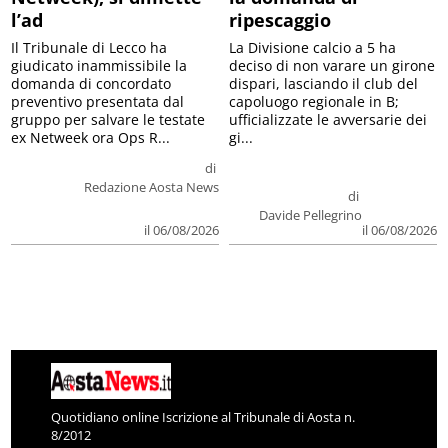
l’ad
ripescaggio
Il Tribunale di Lecco ha
La Divisione calcio a 5 ha
giudicato inammissibile la
deciso di non varare un girone
domanda di concordato
dispari, lasciando il club del
preventivo presentata dal
capoluogo regionale in B;
gruppo per salvare le testate
ufficializzate le avversarie dei
ex Netweek ora Ops R...
gi...
di
Redazione Aosta News
di
Davide Pellegrino
il 06/08/2026
il 06/08/2026
Quotidiano online Iscrizione al Tribunale di Aosta n.
8/2012