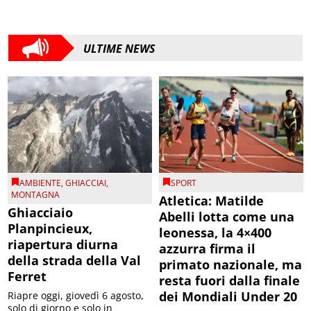
ULTIME NEWS
AMBIENTE
,
GHIACCIAI
,
SPORT
MONTAGNA
Atletica: Matilde
Ghiacciaio
Abelli lotta come una
Planpincieux,
leonessa, la 4×400
riapertura diurna
azzurra firma il
della strada della Val
primato nazionale, ma
Ferret
resta fuori dalla finale
dei Mondiali Under 20
Riapre oggi, giovedì 6 agosto,
solo di giorno e solo in