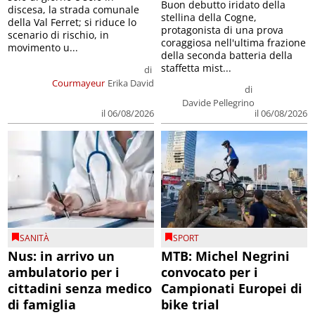
Buon debutto iridato della
discesa, la strada comunale
stellina della Cogne,
della Val Ferret; si riduce lo
protagonista di una prova
scenario di rischio, in
coraggiosa nell'ultima frazione
movimento u...
della seconda batteria della
staffetta mist...
di
Courmayeur
Erika David
di
Davide Pellegrino
il 06/08/2026
il 06/08/2026
SANITÀ
SPORT
Nus: in arrivo un
MTB: Michel Negrini
ambulatorio per i
convocato per i
cittadini senza medico
Campionati Europei di
di famiglia
bike trial