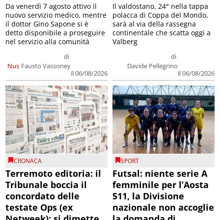
Da venerdì 7 agosto attivo il
Il valdostano, 24° nella tappa
nuovo servizio medico, mentre
polacca di Coppa del Mondo,
il dottor Gino Sapone si è
sarà al via della rassegna
detto disponibile a proseguire
continentale che scatta oggi a
nel servizio alla comunità
Valberg
di
di
Nus
Fausto Vassoney
Davide Pellegrino
il 06/08/2026
il 06/08/2026
CRONACA
SPORT
Terremoto editoria: il
Futsal: niente serie A
Tribunale boccia il
femminile per l’Aosta
concordato delle
511, la Divisione
testate Ops (ex
nazionale non accoglie
Netweek); si dimette
la domanda di