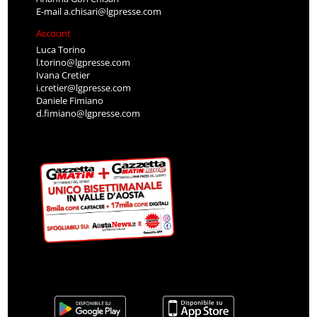
E-mail
a.chisari@lgpresse.com
Account
Luca Torino
l.torino@lgpresse.com
Ivana Cretier
i.cretier@lgpresse.com
Daniele Fimiano
d.fimiano@lgpresse.com