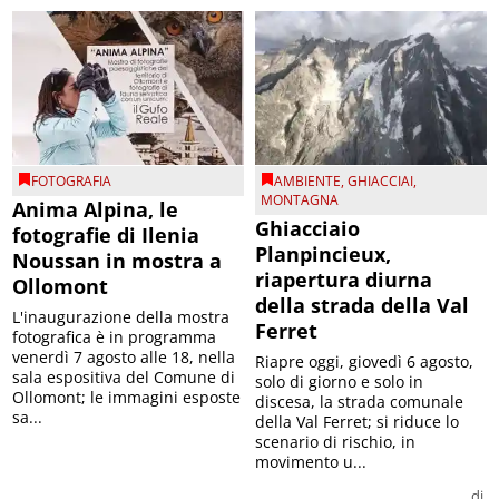
FOTOGRAFIA
AMBIENTE
,
GHIACCIAI
,
MONTAGNA
Anima Alpina, le
Ghiacciaio
fotografie di Ilenia
Planpincieux,
Noussan in mostra a
riapertura diurna
Ollomont
della strada della Val
L'inaugurazione della mostra
Ferret
fotografica è in programma
venerdì 7 agosto alle 18, nella
Riapre oggi, giovedì 6 agosto,
sala espositiva del Comune di
solo di giorno e solo in
Ollomont; le immagini esposte
discesa, la strada comunale
sa...
della Val Ferret; si riduce lo
scenario di rischio, in
movimento u...
di