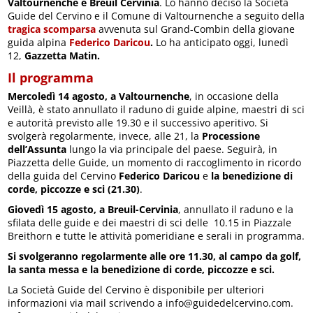
Valtournenche e Breuil Cervinia
. Lo hanno deciso la Società
Guide del Cervino e il Comune di Valtournenche a seguito della
tragica scomparsa
avvenuta sul Grand-Combin della giovane
guida alpina
Federico Daricou
.
Lo ha anticipato oggi, lunedì
12,
Gazzetta Matin.
Il programma
Mercoledì 14 agosto, a Valtournenche
, in occasione della
Veillà, è stato annullato il raduno di guide alpine, maestri di sci
e autorità previsto alle 19.30 e il successivo aperitivo. Si
svolgerà regolarmente, invece, alle 21, la
Processione
dell’Assunta
lungo la via principale del paese. Seguirà, in
Piazzetta delle Guide, un momento di raccoglimento in ricordo
della guida del Cervino
Federico Daricou
e
la benedizione di
corde, piccozze e sci (21.30)
.
Giovedì 15 agosto, a Breuil-Cervinia
, annullato il raduno e la
sfilata delle guide e dei maestri di sci delle 10.15 in Piazzale
Breithorn e tutte le attività pomeridiane e serali in programma.
Si svolgeranno regolarmente alle ore 11.30, al campo da golf,
la santa messa e la benedizione di corde, piccozze e sci.
La Società Guide del Cervino è disponibile per ulteriori
informazioni via mail scrivendo a info@guidedelcervino.com.