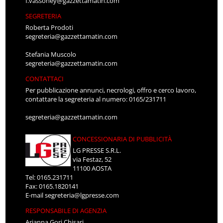
f.vassoney@gazzettamatin.com
SEGRETERIA
Roberta Prodoti
segreteria@gazzettamatin.com
Stefania Muscolo
segreteria@gazzettamatin.com
CONTATTACI
Per pubblicazione annunci, necrologi, offro e cerco lavoro,
contattare la segreteria al numero: 0165/231711
segreteria@gazzettamatin.com
CONCESSIONARIA DI PUBBLICITÀ
LG PRESSE S.R.L.
via Festaz, 52
11100 AOSTA
Tel: 0165.231711
Fax: 0165.1820141
E-mail
segreteria@lgpresse.com
RESPONSABILE DI AGENZIA
Arianna Gori Chisari