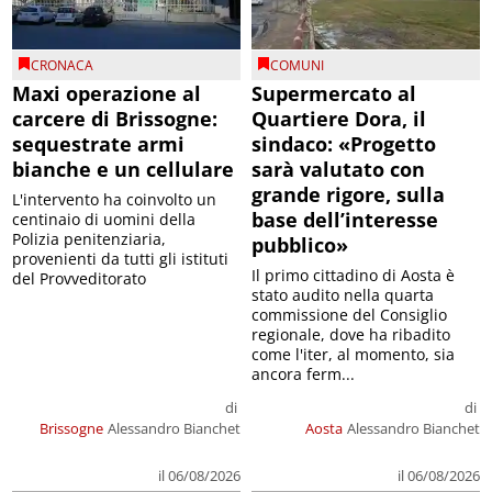
CRONACA
COMUNI
Maxi operazione al
Supermercato al
carcere di Brissogne:
Quartiere Dora, il
sequestrate armi
sindaco: «Progetto
bianche e un cellulare
sarà valutato con
grande rigore, sulla
L'intervento ha coinvolto un
base dell’interesse
centinaio di uomini della
Polizia penitenziaria,
pubblico»
provenienti da tutti gli istituti
Il primo cittadino di Aosta è
del Provveditorato
stato audito nella quarta
commissione del Consiglio
regionale, dove ha ribadito
come l'iter, al momento, sia
ancora ferm...
di
di
Brissogne
Alessandro Bianchet
Aosta
Alessandro Bianchet
il 06/08/2026
il 06/08/2026