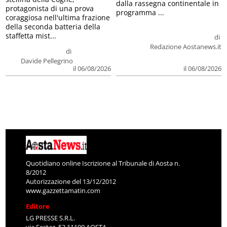
dalla rassegna continentale in
protagonista di una prova
programma ...
coraggiosa nell'ultima frazione
della seconda batteria della
staffetta mist...
di
Redazione Aostanews.it
di
Davide Pellegrino
il 06/08/2026
il 06/08/2026
Quotidiano online Iscrizione al Tribunale di Aosta n.
8/2012
Autorizzazione del 13/12/2012
www.gazzettamatin.com
Editore
LG PRESSE S.R.L.
via Festaz, 52 11100 AOSTA