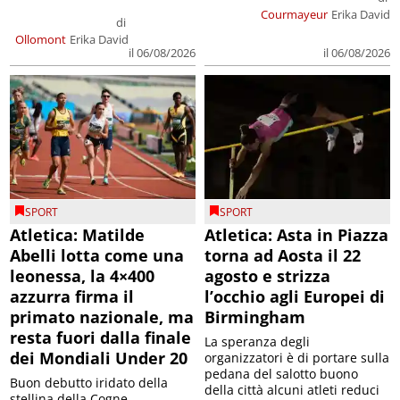
Courmayeur
Erika David
di
Ollomont
Erika David
il 06/08/2026
il 06/08/2026
SPORT
SPORT
Atletica: Matilde
Atletica: Asta in Piazza
Abelli lotta come una
torna ad Aosta il 22
leonessa, la 4×400
agosto e strizza
azzurra firma il
l’occhio agli Europei di
primato nazionale, ma
Birmingham
resta fuori dalla finale
La speranza degli
dei Mondiali Under 20
organizzatori è di portare sulla
pedana del salotto buono
Buon debutto iridato della
della città alcuni atleti reduci
stellina della Cogne,