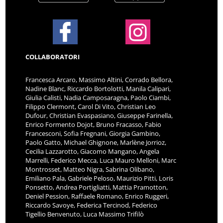
COLLABORATORI
Francesca Arcaro, Massimo Altini, Corrado Bellora,
Nadine Blanc, Riccardo Bortolotti, Manila Calipari,
Giulia Calisti, Nadia Camposaragna, Paolo Ciambi,
Filippo Clermont, Carol Di Vito, Christian Leo
Dufour, Christian Evaspasiano, Giuseppe Farinella,
Enrico Formento Dojot, Bruno Fracasso, Fabio
Francesconi, Sofia Fregnani, Giorgia Gambino,
Paolo Gatto, Michael Ghignone, Marlène Jorrioz,
Cecilia Lazzarotto, Giacomo Mangano, Angela
Marrelli, Federico Mecca, Luca Mauro Melloni, Marc
Montrosset, Matteo Nigra, Sabrina Olibano,
Emiliano Pala, Gabriele Peloso, Maurizio Pitti, Loris
Ponsetto, Andrea Portigliatti, Mattia Pramotton,
Deniel Pession, Raffaele Romano, Enrico Ruggeri,
Riccardo Savoye, Federica Tercinod, Federico
Tigellio Benvenuto, Luca Massimo Trifilò