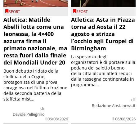
SPORT
SPORT
Atletica: Matilde
Atletica: Asta in Piazza
Abelli lotta come una
torna ad Aosta il 22
leonessa, la 4×400
agosto e strizza
azzurra firma il
l’occhio agli Europei di
primato nazionale, ma
Birmingham
resta fuori dalla finale
La speranza degli
dei Mondiali Under 20
organizzatori è di portare sulla
pedana del salotto buono
Buon debutto iridato della
della città alcuni atleti reduci
stellina della Cogne,
dalla rassegna continentale in
protagonista di una prova
programma ...
coraggiosa nell'ultima frazione
della seconda batteria della
staffetta mist...
di
Redazione Aostanews.it
di
Davide Pellegrino
il 06/08/2026
il 06/08/2026