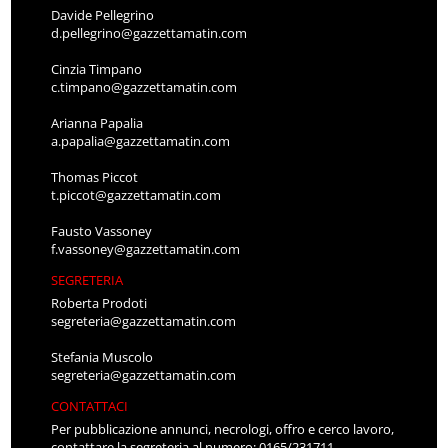
Davide Pellegrino
d.pellegrino@gazzettamatin.com
Cinzia Timpano
c.timpano@gazzettamatin.com
Arianna Papalia
a.papalia@gazzettamatin.com
Thomas Piccot
t.piccot@gazzettamatin.com
Fausto Vassoney
f.vassoney@gazzettamatin.com
SEGRETERIA
Roberta Prodoti
segreteria@gazzettamatin.com
Stefania Muscolo
segreteria@gazzettamatin.com
CONTATTACI
Per pubblicazione annunci, necrologi, offro e cerco lavoro,
contattare la segreteria al numero: 0165/231711