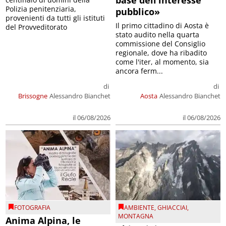
base dell’interesse
Polizia penitenziaria,
pubblico»
provenienti da tutti gli istituti
Il primo cittadino di Aosta è
del Provveditorato
stato audito nella quarta
commissione del Consiglio
regionale, dove ha ribadito
come l'iter, al momento, sia
ancora ferm...
di
di
Brissogne
Alessandro Bianchet
Aosta
Alessandro Bianchet
il 06/08/2026
il 06/08/2026
FOTOGRAFIA
AMBIENTE
,
GHIACCIAI
,
MONTAGNA
Anima Alpina, le