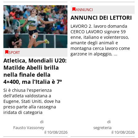
ANNUNCI
ANNUNCI DEI LETTORI
LAVORO 2. lavoro domanda
CERCO LAVORO signore 59
enne, italiano e volenteroso,
amante degli animali e
montagna cerca lavoro come
SPORT
garzone in alpeggio, ...
Atletica, Mondiali U20:
Matilde Abelli brilla
nella finale della
4×400, ma l’Italia è 7ª
Si è chiusa l'esperienza
dell'atleta valdostana a
Eugene, Stati Uniti, dove ha
preso parte alla rassegna
iridata di categoria
di
di
Fausto Vassoney
segreteria
il 10/08/2026
il 10/08/2026