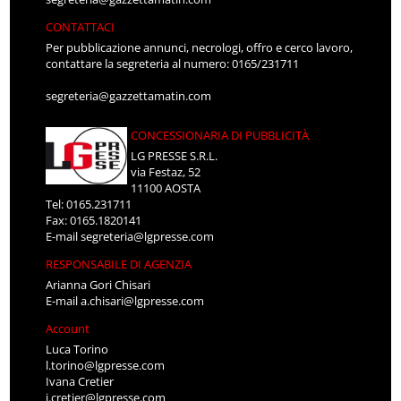
CONTATTACI
Per pubblicazione annunci, necrologi, offro e cerco lavoro,
contattare la segreteria al numero: 0165/231711
segreteria@gazzettamatin.com
CONCESSIONARIA DI PUBBLICITÀ
LG PRESSE S.R.L.
via Festaz, 52
11100 AOSTA
Tel: 0165.231711
Fax: 0165.1820141
E-mail
segreteria@lgpresse.com
RESPONSABILE DI AGENZIA
Arianna Gori Chisari
E-mail
a.chisari@lgpresse.com
Account
Luca Torino
l.torino@lgpresse.com
Ivana Cretier
i.cretier@lgpresse.com