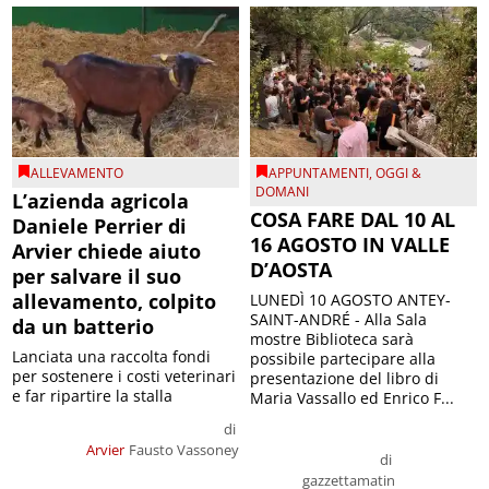
ALLEVAMENTO
APPUNTAMENTI
,
OGGI &
DOMANI
L’azienda agricola
COSA FARE DAL 10 AL
Daniele Perrier di
16 AGOSTO IN VALLE
Arvier chiede aiuto
D’AOSTA
per salvare il suo
allevamento, colpito
LUNEDÌ 10 AGOSTO ANTEY-
SAINT-ANDRÉ - Alla Sala
da un batterio
mostre Biblioteca sarà
Lanciata una raccolta fondi
possibile partecipare alla
per sostenere i costi veterinari
presentazione del libro di
e far ripartire la stalla
Maria Vassallo ed Enrico F...
di
Arvier
Fausto Vassoney
di
gazzettamatin