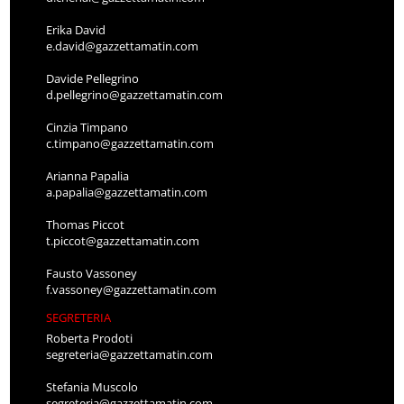
Erika David
e.david@gazzettamatin.com
Davide Pellegrino
d.pellegrino@gazzettamatin.com
Cinzia Timpano
c.timpano@gazzettamatin.com
Arianna Papalia
a.papalia@gazzettamatin.com
Thomas Piccot
t.piccot@gazzettamatin.com
Fausto Vassoney
f.vassoney@gazzettamatin.com
SEGRETERIA
Roberta Prodoti
segreteria@gazzettamatin.com
Stefania Muscolo
segreteria@gazzettamatin.com