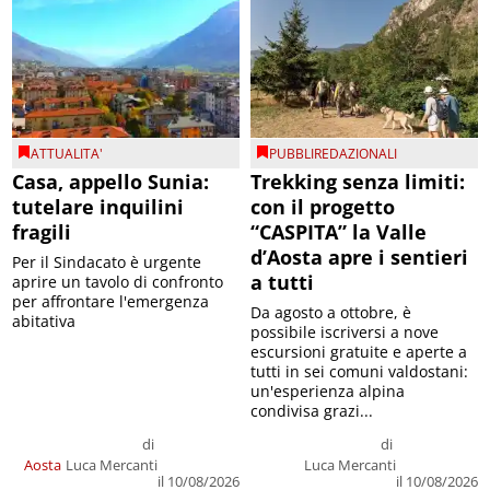
ATTUALITA'
PUBBLIREDAZIONALI
Casa, appello Sunia:
Trekking senza limiti:
tutelare inquilini
con il progetto
fragili
“CASPITA” la Valle
d’Aosta apre i sentieri
Per il Sindacato è urgente
a tutti
aprire un tavolo di confronto
per affrontare l'emergenza
Da agosto a ottobre, è
abitativa
possibile iscriversi a nove
escursioni gratuite e aperte a
tutti in sei comuni valdostani:
un'esperienza alpina
condivisa grazi...
di
di
Aosta
Luca Mercanti
Luca Mercanti
il 10/08/2026
il 10/08/2026