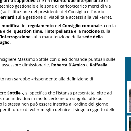
 giorno suppletivo
che ha
inserito
due interpellanze
di
 tecnico gestionale e le zone di carico/scarico merci di via
(sull’istituzione del presidente del Consiglio e l’orario
erriard
sulla gestione di viabilità e accessi alla Val Ferret.
i
modifica
del
regolamento
del
Consiglio comunale
, con la
a
e del
question time
,
l’interpellanza
e la
mozione
sulla
l’interrogazione
sulla manutenzione della
sede della
aglio
.
nsigliere Massimo Sottile con dieci domande puntuali sulle
e assessore dimissionarie,
Roberta D’Amico
e
Raffaella
to non sarebbe «rispondente alla definizione di
iere
Sottile
-, si specifica che l’istanza presentata, oltre ad
, non individua in modo certo né un singolo fatto od
 la stessa non può essere inserita all’ordine del giorno
er il futuro di voler meglio definire il singolo oggetto delle