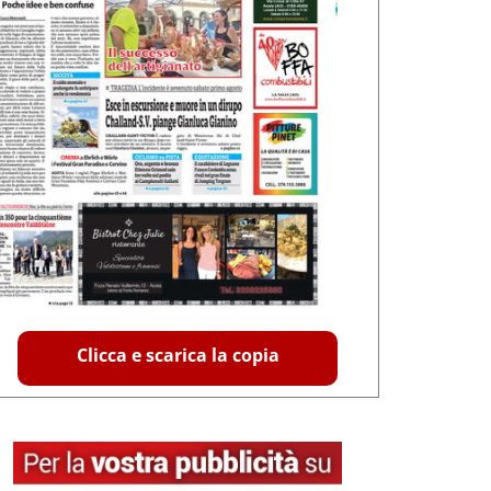
Clicca e scarica la copia