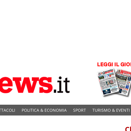
TTACOLI
POLITICA & ECONOMIA
SPORT
TURISMO & EVENTI
C