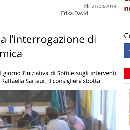
di
il
21/08/2019
n
Erika David
C
 l’interrogazione di
emica
iorno l'iniziativa di Sottile sugli interventi
affaella Sarteur; il consigliere sbotta