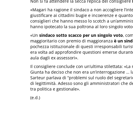
Non si fa attendere la secca replica del consigliere
«Magari ha ragione il sindaco a non accogliere l’in
giustificare ai cittadini bugie e incoerenze e quant
consiglieri che hanno messo lo scotch a un’amminist
hanno ipotecato la sua poltrona al loro singolo voto
«Un
sindaco sotto scacco per un singolo voto
, co
maggioritario con premio di maggioranza
è un sin
pochezza istituzionale di questi irresponsabili turi
era volta ad approfondire questioni emerse durante l
aula dagli ex assessori».
Il consigliere conclude con un’ultima stilettata: «L
Giunta ha deciso che non era un’interrogazione … l
Sarteur parlava di “problemi sul ruolo del segretari
di legittimità. Adesso sono gli amministratori che d
tra politica e gestionale».
(e.d.)