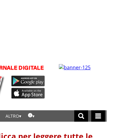
ALTRO
licca per leggere tutte le