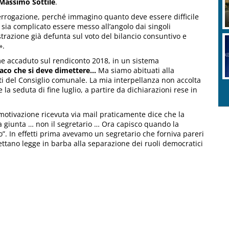
Massimo Sottile
.
terrogazione, perché immagino quanto deve essere difficile
o sia complicato essere messo all’angolo dai singoli
razione già defunta sul voto del bilancio consuntivo e
».
me accaduto sul rendiconto 2018, in un sistema
daco che si deve dimettere…
Ma siamo abituati alla
sti del Consiglio comunale. La mia interpellanza non accolta
a seduta di fine luglio, a partire da dichiarazioni rese in
a motivazione ricevuta via mail praticamente dice che la
a giunta … non il segretario … Ora capisco quando la
o”. In effetti prima avevamo un segretario che forniva pareri
ettano legge in barba alla separazione dei ruoli democratici