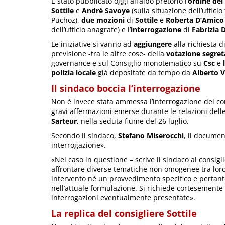
È stato pubblicato oggi all’albo pretorio l’
ordine del
Sottile
e
André
Savoye
(sulla situazione dell’ufficio
Puchoz),
due mozioni
di
Sottile
e
Roberta D’Amico
dell’ufficio anagrafe) e l’
interrogazione
di
Fabrizia
D
Le iniziative si vanno ad
aggiungere
alla richiesta d
previsione -tra le altre cose- della
votazione segret
governance e sul Consiglio monotematico su
Csc
e
polizia locale
già depositate da tempo da
Alberto
V
Il sindaco boccia l’interrogazione
Non è invece stata ammessa l’interrogazione del co
gravi affermazioni emerse durante le relazioni dell
Sarteur
, nella seduta fiume del 26 luglio.
Secondo il sindaco,
Stefano Miserocchi
, il documen
interrogazione».
«Nel caso in questione – scrive il sindaco al consigl
affrontare diverse tematiche non omogenee tra loro
intervento né un provvedimento specifico e pertanto
nell’attuale formulazione. Si richiede cortesemente p
interrogazioni eventualmente presentate».
La replica del consigliere Sottile