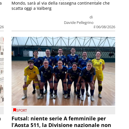
a
Mondo, sarà al via della rassegna continentale che
scatta oggi a Valberg
di
Davide Pellegrino
026
il 06/08/2026
SPORT
a
Futsal: niente serie A femminile per
l’Aosta 511, la Divisione nazionale non