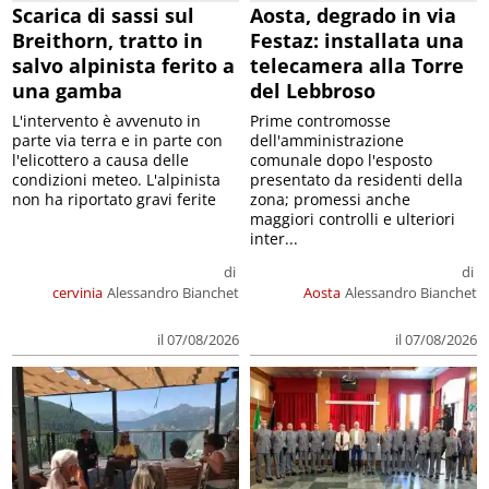
Scarica di sassi sul
Aosta, degrado in via
Breithorn, tratto in
Festaz: installata una
salvo alpinista ferito a
telecamera alla Torre
una gamba
del Lebbroso
L'intervento è avvenuto in
Prime contromosse
parte via terra e in parte con
dell'amministrazione
l'elicottero a causa delle
comunale dopo l'esposto
condizioni meteo. L'alpinista
presentato da residenti della
non ha riportato gravi ferite
zona; promessi anche
maggiori controlli e ulteriori
inter...
di
di
cervinia
Alessandro Bianchet
Aosta
Alessandro Bianchet
il 07/08/2026
il 07/08/2026