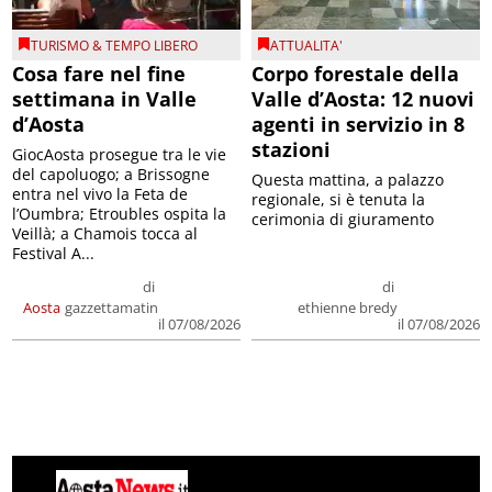
TURISMO & TEMPO LIBERO
ATTUALITA'
Cosa fare nel fine
Corpo forestale della
settimana in Valle
Valle d’Aosta: 12 nuovi
d’Aosta
agenti in servizio in 8
stazioni
GiocAosta prosegue tra le vie
del capoluogo; a Brissogne
Questa mattina, a palazzo
entra nel vivo la Feta de
regionale, si è tenuta la
l’Oumbra; Etroubles ospita la
cerimonia di giuramento
Veillà; a Chamois tocca al
Festival A...
di
di
Aosta
gazzettamatin
ethienne bredy
il 07/08/2026
il 07/08/2026