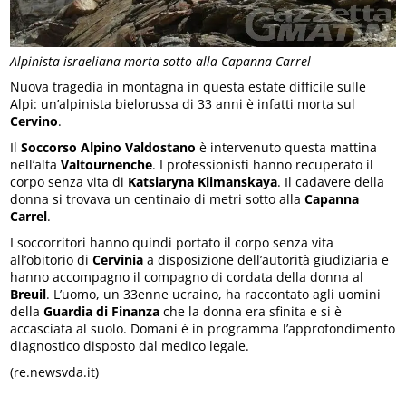
Alpinista israeliana morta sotto alla Capanna Carrel
Nuova tragedia in montagna in questa estate difficile sulle
Alpi: un’alpinista bielorussa di 33 anni è infatti morta sul
Cervino
.
Il
Soccorso Alpino Valdostano
è intervenuto questa mattina
nell’alta
Valtournenche
. I professionisti hanno recuperato il
corpo senza vita di
Katsiaryna Klimanskaya
. Il cadavere della
donna si trovava un centinaio di metri sotto alla
Capanna
Carrel
.
I soccorritori hanno quindi portato il corpo senza vita
all’obitorio di
Cervinia
a disposizione dell’autorità giudiziaria e
hanno accompagno il compagno di cordata della donna al
Breuil
. L’uomo, un 33enne ucraino, ha raccontato agli uomini
della
Guardia di Finanza
che la donna era sfinita e si è
accasciata al suolo. Domani è in programma l’approfondimento
diagnostico disposto dal medico legale.
(re.newsvda.it)