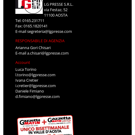
LG PRESSE S.R.L.
via Festaz, 52
11100 AOSTA
Tel: 0165.231711
Fax: 0165.1820141
E-mail
segreteria@lgpresse.com
RESPONSABILE DI AGENZIA
Arianna Gori Chisari
E-mail
a.chisari@lgpresse.com
Account
Luca Torino
l.torino@lgpresse.com
Ivana Cretier
i.cretier@lgpresse.com
Daniele Fimiano
d.fimiano@lgpresse.com