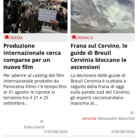
CINEMA
CRONACA
Produzione
Frana sul Cervino, le
internazionale cerca
guide di Breuil
comparse per un
Cervinia bloccano le
nuovo film
ascensioni
Per aderire al casting del film
La decisione delle guide di
internazionale prodotto da
Breuil Cervinia è scattata a
Panorama Films c'è tempo fino
seguito della frana di oggi
al 31 agosto; le riprese si
sulla parete sud del Cervino;
terranno tra il 21 e 25
gli esperti raccomandano
settembre...
massima at...
di
cervinia
Alessandro Bianchet
di
Erika David
il 05/08/2026
il 05/08/2026