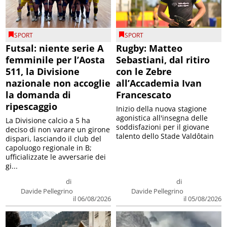
SPORT
SPORT
Futsal: niente serie A
Rugby: Matteo
femminile per l’Aosta
Sebastiani, dal ritiro
511, la Divisione
con le Zebre
nazionale non accoglie
all’Accademia Ivan
la domanda di
Francescato
ripescaggio
Inizio della nuova stagione
agonistica all'insegna delle
La Divisione calcio a 5 ha
soddisfazioni per il giovane
deciso di non varare un girone
talento dello Stade Valdôtain
dispari, lasciando il club del
capoluogo regionale in B;
ufficializzate le avversarie dei
gi...
di
di
Davide Pellegrino
Davide Pellegrino
il 06/08/2026
il 05/08/2026