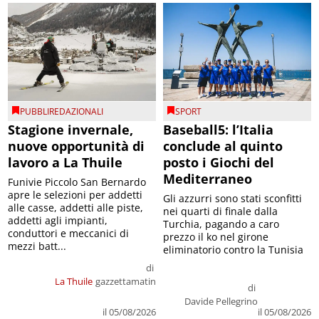
PUBBLIREDAZIONALI
SPORT
Stagione invernale,
Baseball5: l’Italia
nuove opportunità di
conclude al quinto
lavoro a La Thuile
posto i Giochi del
Mediterraneo
Funivie Piccolo San Bernardo
apre le selezioni per addetti
Gli azzurri sono stati sconfitti
alle casse, addetti alle piste,
nei quarti di finale dalla
addetti agli impianti,
Turchia, pagando a caro
conduttori e meccanici di
prezzo il ko nel girone
mezzi batt...
eliminatorio contro la Tunisia
di
La Thuile
gazzettamatin
di
Davide Pellegrino
il 05/08/2026
il 05/08/2026