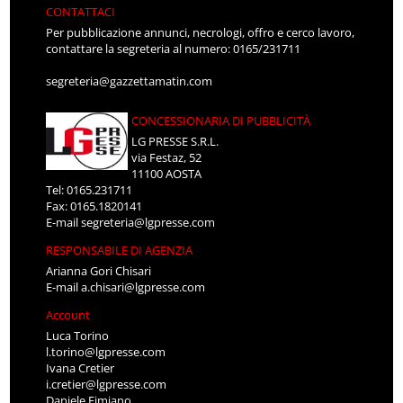
CONTATTACI
Per pubblicazione annunci, necrologi, offro e cerco lavoro,
contattare la segreteria al numero: 0165/231711
segreteria@gazzettamatin.com
CONCESSIONARIA DI PUBBLICITÀ
LG PRESSE S.R.L.
via Festaz, 52
11100 AOSTA
Tel: 0165.231711
Fax: 0165.1820141
E-mail
segreteria@lgpresse.com
RESPONSABILE DI AGENZIA
Arianna Gori Chisari
E-mail
a.chisari@lgpresse.com
Account
Luca Torino
l.torino@lgpresse.com
Ivana Cretier
i.cretier@lgpresse.com
Daniele Fimiano