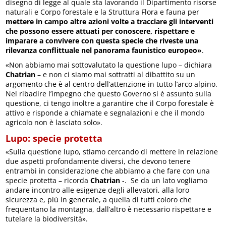
disegno di legge al quale sta lavorando il Dipartimento risorse
naturali e Corpo forestale e la Struttura Flora e fauna per
mettere in campo altre azioni volte a tracciare gli interventi
che possono essere attuati per conoscere, rispettare e
imparare a convivere con questa specie che riveste una
rilevanza conflittuale nel panorama faunistico europeo»
.
«Non abbiamo mai sottovalutato la questione lupo – dichiara
Chatrian
– e non ci siamo mai sottratti al dibattito su un
argomento che è al centro dell’attenzione in tutto l’arco alpino.
Nel ribadire l’impegno che questo Governo si è assunto sulla
questione, ci tengo inoltre a garantire che il Corpo forestale è
attivo e risponde a chiamate e segnalazioni e che il mondo
agricolo non è lasciato solo».
Lupo: specie protetta
«Sulla questione lupo, stiamo cercando di mettere in relazione
due aspetti profondamente diversi, che devono tenere
entrambi in considerazione che abbiamo a che fare con una
specie protetta – ricorda
Chatrian
-. Se da un lato vogliamo
andare incontro alle esigenze degli allevatori, alla loro
sicurezza e, più in generale, a quella di tutti coloro che
frequentano la montagna, dall’altro è necessario rispettare e
tutelare la biodiversità».