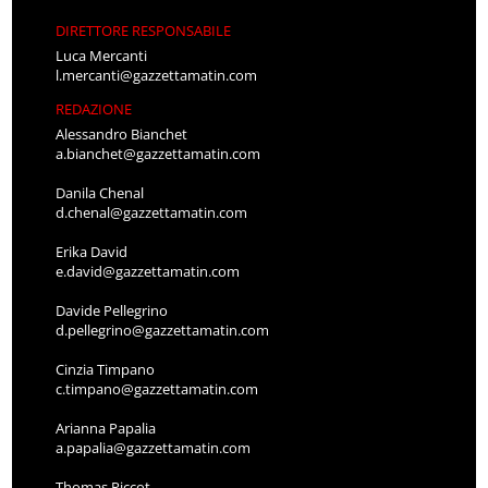
DIRETTORE RESPONSABILE
Luca Mercanti
l.mercanti@gazzettamatin.com
REDAZIONE
Alessandro Bianchet
a.bianchet@gazzettamatin.com
Danila Chenal
d.chenal@gazzettamatin.com
Erika David
e.david@gazzettamatin.com
Davide Pellegrino
d.pellegrino@gazzettamatin.com
Cinzia Timpano
c.timpano@gazzettamatin.com
Arianna Papalia
a.papalia@gazzettamatin.com
Thomas Piccot