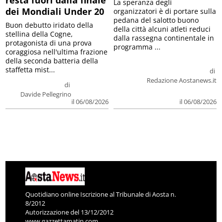
La speranza degli
dei Mondiali Under 20
organizzatori è di portare sulla
pedana del salotto buono
Buon debutto iridato della
della città alcuni atleti reduci
stellina della Cogne,
dalla rassegna continentale in
protagonista di una prova
programma ...
coraggiosa nell'ultima frazione
della seconda batteria della
staffetta mist...
di
Redazione Aostanews.it
di
Davide Pellegrino
il 06/08/2026
il 06/08/2026
Quotidiano online Iscrizione al Tribunale di Aosta n.
8/2012
Autorizzazione del 13/12/2012
www.gazzettamatin.com