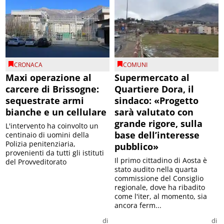
CRONACA
COMUNI
Maxi operazione al
Supermercato al
carcere di Brissogne:
Quartiere Dora, il
sequestrate armi
sindaco: «Progetto
bianche e un cellulare
sarà valutato con
grande rigore, sulla
L'intervento ha coinvolto un
base dell’interesse
centinaio di uomini della
Polizia penitenziaria,
pubblico»
provenienti da tutti gli istituti
Il primo cittadino di Aosta è
del Provveditorato
stato audito nella quarta
commissione del Consiglio
regionale, dove ha ribadito
come l'iter, al momento, sia
ancora ferm...
di
di