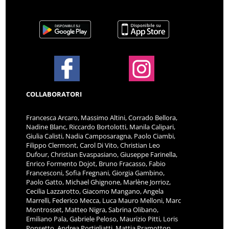
COLLABORATORI
Francesca Arcaro, Massimo Altini, Corrado Bellora,
Nadine Blanc, Riccardo Bortolotti, Manila Calipari,
Giulia Calisti, Nadia Camposaragna, Paolo Ciambi,
Filippo Clermont, Carol Di Vito, Christian Leo
Dufour, Christian Evaspasiano, Giuseppe Farinella,
Enrico Formento Dojot, Bruno Fracasso, Fabio
Francesconi, Sofia Fregnani, Giorgia Gambino,
Paolo Gatto, Michael Ghignone, Marlène Jorrioz,
Cecilia Lazzarotto, Giacomo Mangano, Angela
Marrelli, Federico Mecca, Luca Mauro Melloni, Marc
Montrosset, Matteo Nigra, Sabrina Olibano,
Emiliano Pala, Gabriele Peloso, Maurizio Pitti, Loris
Ponsetto, Andrea Portigliatti, Mattia Pramotton,