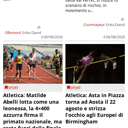
della Val Ferret; si riduce lo
scenario di rischio, in
movimento u...
di
Courmayeur
Erika David
di
Ollomont
Erika David
il 06/08/2026
il 06/08/2026
SPORT
SPORT
Atletica: Matilde
Atletica: Asta in Piazza
Abelli lotta come una
torna ad Aosta il 22
leonessa, la 4×400
agosto e strizza
azzurra firma il
l’occhio agli Europei di
primato nazionale, ma
Birmingham
resta fuori dalla finale