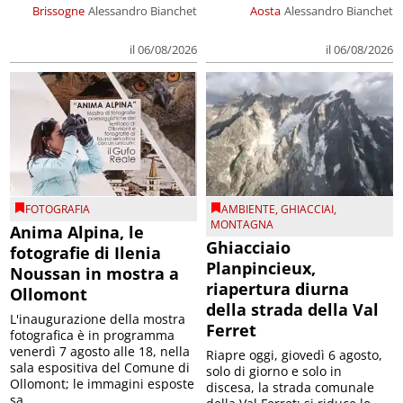
Brissogne
Alessandro Bianchet
Aosta
Alessandro Bianchet
il 06/08/2026
il 06/08/2026
FOTOGRAFIA
AMBIENTE
,
GHIACCIAI
,
MONTAGNA
Anima Alpina, le
Ghiacciaio
fotografie di Ilenia
Planpincieux,
Noussan in mostra a
riapertura diurna
Ollomont
della strada della Val
L'inaugurazione della mostra
Ferret
fotografica è in programma
venerdì 7 agosto alle 18, nella
Riapre oggi, giovedì 6 agosto,
sala espositiva del Comune di
solo di giorno e solo in
Ollomont; le immagini esposte
discesa, la strada comunale
sa...