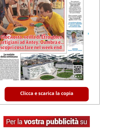
Clicca e scarica la copia