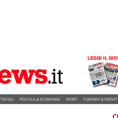
TTACOLI
POLITICA & ECONOMIA
SPORT
TURISMO & EVENTI
C