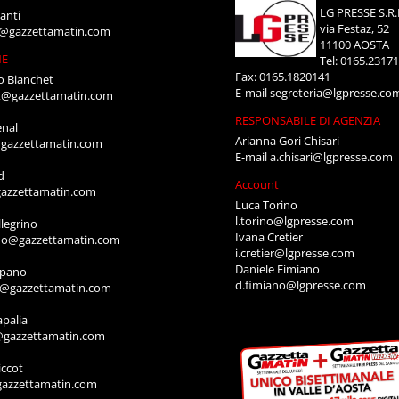
LG PRESSE S.R.
anti
via Festaz, 52
i@gazzettamatin.com
11100 AOSTA
NE
Tel: 0165.2317
Fax: 0165.1820141
o Bianchet
E-mail
segreteria@lgpresse.co
t@gazzettamatin.com
RESPONSABILE DI AGENZIA
enal
Arianna Gori Chisari
gazzettamatin.com
E-mail
a.chisari@lgpresse.com
d
Account
azzettamatin.com
Luca Torino
l.torino@lgpresse.com
legrino
Ivana Cretier
ino@gazzettamatin.com
i.cretier@lgpresse.com
Daniele Fimiano
mpano
d.fimiano@lgpresse.com
o@gazzettamatin.com
apalia
@gazzettamatin.com
ccot
gazzettamatin.com