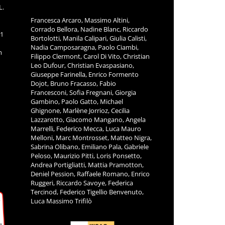
L.
Francesca Arcaro, Massimo Altini,
Corrado Bellora, Nadine Blanc, Riccardo
11
Bortolotti, Manila Calipari, Giulia Calisti,
Nadia Camposaragna, Paolo Ciambi,
m
Filippo Clermont, Carol Di Vito, Christian
Leo Dufour, Christian Evaspasiano,
Giuseppe Farinella, Enrico Formento
Dojot, Bruno Fracasso, Fabio
Francesconi, Sofia Fregnani, Giorgia
Gambino, Paolo Gatto, Michael
Ghignone, Marlène Jorrioz, Cecilia
Lazzarotto, Giacomo Mangano, Angela
Marrelli, Federico Mecca, Luca Mauro
Melloni, Marc Montrosset, Matteo Nigra,
Sabrina Olibano, Emiliano Pala, Gabriele
Peloso, Maurizio Pitti, Loris Ponsetto,
Andrea Portigliatti, Mattia Pramotton,
Deniel Pession, Raffaele Romano, Enrico
Ruggeri, Riccardo Savoye, Federica
Tercinod, Federico Tigellio Benvenuto,
Luca Massimo Trifilò