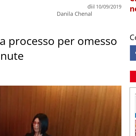
di
il
10/09/2019
n
Danila Chenal
C
o a processo per omesso
enute