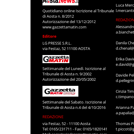
Luca Merc
l.mercant
Quotidiano online Iscrizione al Tribunale
di Aosta n. 8/2012
REDAZIO
Autorizzazione del 13/12/2012
Alessandr
www.gazzettamatin.com
a.bianche
Editore
Danila Ch
LG PRESSE S.R.L.
d.chenal@
via Festaz, 52 11100 AOSTA
Erika Davi
e.david@g
Settimanale del Lunedì. Iscrizione al
Tribunale di Aosta n. 9/2002
Davide Pel
Autorizzazione del 20/05/2002
d.pellegr
Cinzia Ti
c.timpan
Settimanale del Sabato. Iscrizione al
Tribunale di Aosta n.4 del 4/10/2016
Arianna P
a.papalia
REDAZIONE
via Festaz, 52 - 11100 Aosta
Thomas Pi
Tel: 0165/231711 - Fax: 0165/1820141
t.piccot@