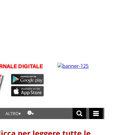
ALTRO
licca per leggere tutte le