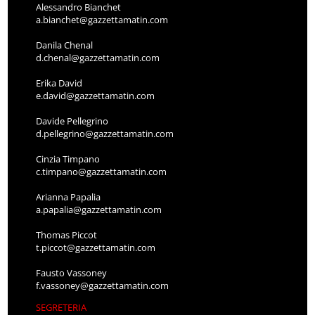
Alessandro Bianchet
a.bianchet@gazzettamatin.com
Danila Chenal
d.chenal@gazzettamatin.com
Erika David
e.david@gazzettamatin.com
Davide Pellegrino
d.pellegrino@gazzettamatin.com
Cinzia Timpano
c.timpano@gazzettamatin.com
Arianna Papalia
a.papalia@gazzettamatin.com
Thomas Piccot
t.piccot@gazzettamatin.com
Fausto Vassoney
f.vassoney@gazzettamatin.com
SEGRETERIA