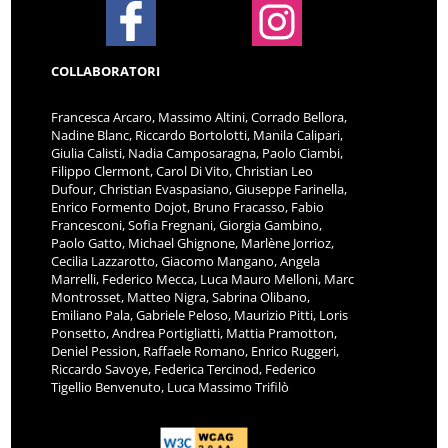
COLLABORATORI
Francesca Arcaro, Massimo Altini, Corrado Bellora,
Nadine Blanc, Riccardo Bortolotti, Manila Calipari,
Giulia Calisti, Nadia Camposaragna, Paolo Ciambi,
Filippo Clermont, Carol Di Vito, Christian Leo
Dufour, Christian Evaspasiano, Giuseppe Farinella,
Enrico Formento Dojot, Bruno Fracasso, Fabio
Francesconi, Sofia Fregnani, Giorgia Gambino,
Paolo Gatto, Michael Ghignone, Marlène Jorrioz,
Cecilia Lazzarotto, Giacomo Mangano, Angela
Marrelli, Federico Mecca, Luca Mauro Melloni, Marc
Montrosset, Matteo Nigra, Sabrina Olibano,
Emiliano Pala, Gabriele Peloso, Maurizio Pitti, Loris
Ponsetto, Andrea Portigliatti, Mattia Pramotton,
Deniel Pession, Raffaele Romano, Enrico Ruggeri,
Riccardo Savoye, Federica Tercinod, Federico
Tigellio Benvenuto, Luca Massimo Trifilò