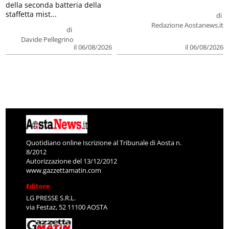
della seconda batteria della
staffetta mist...
di
Redazione Aostanews.it
di
Davide Pellegrino
il 06/08/2026
il 06/08/2026
Quotidiano online Iscrizione al Tribunale di Aosta n.
8/2012
Autorizzazione del 13/12/2012
www.gazzettamatin.com
Editore
LG PRESSE S.R.L.
via Festaz, 52 11100 AOSTA