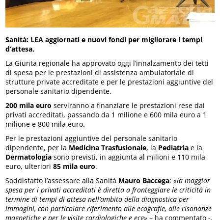
Sanità: LEA aggiornati e nuovi fondi per migliorare i tempi
d’attesa.
La Giunta regionale ha approvato oggi l’innalzamento dei tetti
di spesa per le prestazioni di assistenza ambulatoriale di
strutture private accreditate e per le prestazioni aggiuntive del
personale sanitario dipendente.
200 mila euro
serviranno a finanziare le prestazioni rese dai
privati accreditati, passando da 1 milione e 600 mila euro a 1
milione e 800 mila euro.
Per le prestazioni aggiuntive del personale sanitario
dipendente, per la
Medicina Trasfusionale
, la
Pediatria
e la
Dermatologia
sono previsti, in aggiunta al milioni e 110 mila
euro, ulteriori
85 mila euro
.
Soddisfatto l’assessore alla Sanità
Mauro Baccega
:
«la maggior
spesa per i privati accreditati è diretta a fronteggiare le criticità in
termine di tempi di attesa nell’ambito della diagnostica per
immagini, con particolare riferimento alle ecografie, alle risonanze
magnetiche e per le visite cardiologiche e ecg»
– ha commentato -.