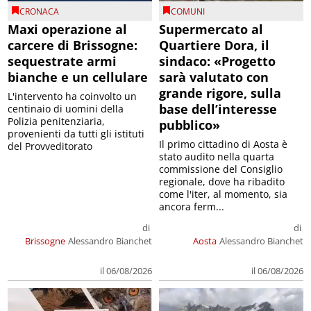
CRONACA
COMUNI
Maxi operazione al
Supermercato al
carcere di Brissogne:
Quartiere Dora, il
sequestrate armi
sindaco: «Progetto
bianche e un cellulare
sarà valutato con
grande rigore, sulla
L'intervento ha coinvolto un
base dell’interesse
centinaio di uomini della
Polizia penitenziaria,
pubblico»
provenienti da tutti gli istituti
Il primo cittadino di Aosta è
del Provveditorato
stato audito nella quarta
commissione del Consiglio
regionale, dove ha ribadito
come l'iter, al momento, sia
ancora ferm...
di
di
Brissogne
Alessandro Bianchet
Aosta
Alessandro Bianchet
il 06/08/2026
il 06/08/2026