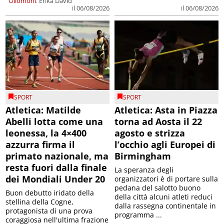
Ollomont
Erika David
il 06/08/2026
il 06/08/2026
SPORT
SPORT
Atletica: Matilde
Atletica: Asta in Piazza
Abelli lotta come una
torna ad Aosta il 22
leonessa, la 4×400
agosto e strizza
azzurra firma il
l’occhio agli Europei di
primato nazionale, ma
Birmingham
resta fuori dalla finale
La speranza degli
dei Mondiali Under 20
organizzatori è di portare sulla
pedana del salotto buono
Buon debutto iridato della
della città alcuni atleti reduci
stellina della Cogne,
dalla rassegna continentale in
protagonista di una prova
programma ...
coraggiosa nell'ultima frazione