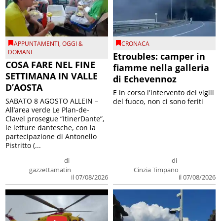
APPUNTAMENTI
,
OGGI &
CRONACA
DOMANI
Etroubles: camper in
COSA FARE NEL FINE
fiamme nella galleria
SETTIMANA IN VALLE
di Echevennoz
D’AOSTA
E in corso l'intervento dei vigili
SABATO 8 AGOSTO ALLEIN –
del fuoco, non ci sono feriti
All’area verde Le Plan-de-
Clavel prosegue “ItinerDante”,
le letture dantesche, con la
partecipazione di Antonello
Pistritto (...
di
di
gazzettamatin
Cinzia Timpano
il 07/08/2026
il 07/08/2026