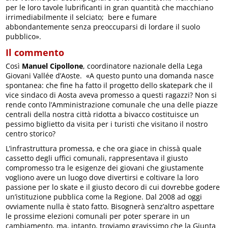
per le loro tavole lubrificanti in gran quantità che macchiano
irrimediabilmente il selciato; bere e fumare
abbondantemente senza preoccuparsi di lordare il suolo
pubblico».
Il commento
Così
Manuel Cipollone
, coordinatore nazionale della Lega
Giovani Vallée d’Aoste. «A questo punto una domanda nasce
spontanea: che fine ha fatto il progetto dello skatepark che il
vice sindaco di Aosta aveva promesso a questi ragazzi? Non si
rende conto l’Amministrazione comunale che una delle piazze
centrali della nostra città ridotta a bivacco costituisce un
pessimo biglietto da visita per i turisti che visitano il nostro
centro storico?
L’infrastruttura promessa, e che ora giace in chissà quale
cassetto degli uffici comunali, rappresentava il giusto
compromesso tra le esigenze dei giovani che giustamente
vogliono avere un luogo dove divertirsi e coltivare la loro
passione per lo skate e il giusto decoro di cui dovrebbe godere
un’istituzione pubblica come la Regione. Dal 2008 ad oggi
ovviamente nulla è stato fatto. Bisognerà senz’altro aspettare
le prossime elezioni comunali per poter sperare in un
cambiamento, ma, intanto, troviamo gravissimo che la Giunta