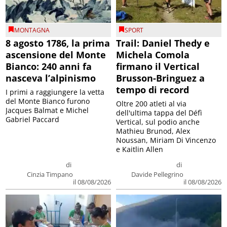
MONTAGNA
SPORT
8 agosto 1786, la prima
Trail: Daniel Thedy e
ascensione del Monte
Michela Comola
Bianco: 240 anni fa
firmano il Vertical
nasceva l’alpinismo
Brusson-Bringuez a
tempo di record
I primi a raggiungere la vetta
del Monte Bianco furono
Oltre 200 atleti al via
Jacques Balmat e Michel
dell'ultima tappa del Défì
Gabriel Paccard
Vertical, sul podio anche
Mathieu Brunod, Alex
Noussan, Miriam Di Vincenzo
e Kaitlin Allen
di
di
Cinzia Timpano
Davide Pellegrino
il 08/08/2026
il 08/08/2026