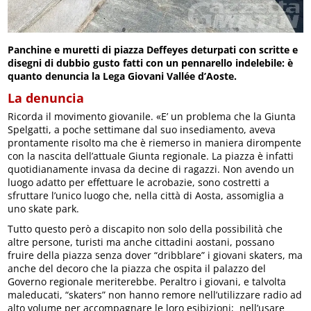
Panchine e muretti di piazza Deffeyes deturpati con scritte e
disegni di dubbio gusto fatti con un pennarello indelebile: è
quanto denuncia la Lega Giovani Vallée d’Aoste.
La denuncia
Ricorda il movimento giovanile. «E’ un problema che la Giunta
Spelgatti, a poche settimane dal suo insediamento, aveva
prontamente risolto ma che è riemerso in maniera dirompente
con la nascita dell’attuale Giunta regionale. La piazza è infatti
quotidianamente invasa da decine di ragazzi. Non avendo un
luogo adatto per effettuare le acrobazie, sono costretti a
sfruttare l’unico luogo che, nella città di Aosta, assomiglia a
uno skate park.
Tutto questo però a discapito non solo della possibilità che
altre persone, turisti ma anche cittadini aostani, possano
fruire della piazza senza dover “dribblare” i giovani skaters, ma
anche del decoro che la piazza che ospita il palazzo del
Governo regionale meriterebbe. Peraltro i giovani, e talvolta
maleducati, “skaters” non hanno remore nell’utilizzare radio ad
alto volume per accompagnare le loro esibizioni; nell’usare