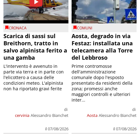
CRONACA
COMUNI
Scarica di sassi sul
Aosta, degrado in via
Breithorn, tratto in
Festaz: installata una
salvo alpinista ferito a
telecamera alla Torre
una gamba
del Lebbroso
L'intervento è avvenuto in
Prime contromosse
parte via terra e in parte con
dell'amministrazione
l'elicottero a causa delle
comunale dopo l'esposto
condizioni meteo. L'alpinista
presentato da residenti della
non ha riportato gravi ferite
zona; promessi anche
maggiori controlli e ulteriori
inter...
di
di
cervinia
Alessandro Bianchet
Aosta
Alessandro Bianchet
il 07/08/2026
il 07/08/2026