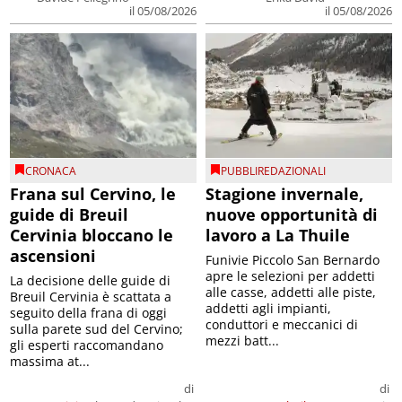
il 05/08/2026
il 05/08/2026
CRONACA
PUBBLIREDAZIONALI
Frana sul Cervino, le
Stagione invernale,
guide di Breuil
nuove opportunità di
Cervinia bloccano le
lavoro a La Thuile
ascensioni
Funivie Piccolo San Bernardo
apre le selezioni per addetti
La decisione delle guide di
alle casse, addetti alle piste,
Breuil Cervinia è scattata a
addetti agli impianti,
seguito della frana di oggi
conduttori e meccanici di
sulla parete sud del Cervino;
mezzi batt...
gli esperti raccomandano
massima at...
di
di