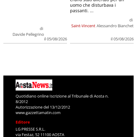
uomo che disturbava i
passanti. ...
di
Saint-Vincent
Alessandro Bianchet
di
Davide Pellegrino
il 05/08/2026
il 05/08/2026
Quotidiano online Iscrizione al Tribunale di Aosta n.
8/2012
Autorizzazione del 13/12/2012
www.gazzettamatin.com
Editore
LG PRESSE S.R.L.
via Festaz, 52 11100 AOSTA