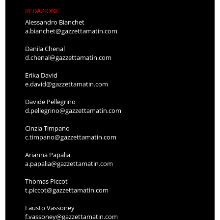
REDAZIONE
Alessandro Bianchet
a.bianchet@gazzettamatin.com
Danila Chenal
d.chenal@gazzettamatin.com
Erika David
e.david@gazzettamatin.com
Davide Pellegrino
d.pellegrino@gazzettamatin.com
Cinzia Timpano
c.timpano@gazzettamatin.com
Arianna Papalia
a.papalia@gazzettamatin.com
Thomas Piccot
t.piccot@gazzettamatin.com
Fausto Vassoney
f.vassoney@gazzettamatin.com