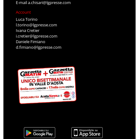
E-mail
a.chisari@lgpresse.com
Account
Luca Torino
l.torino@lgpresse.com
Ivana Cretier
i.cretier@lgpresse.com
Daniele Fimiano
d.fimiano@lgpresse.com