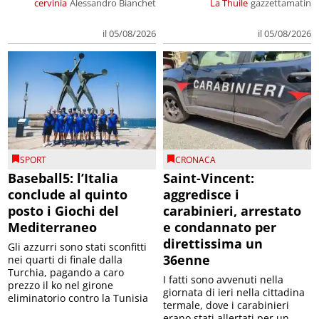
cervinia
Alessandro Bianchet
La Thuile
gazzettamatin
il 05/08/2026
il 05/08/2026
SPORT
CRONACA
Baseball5: l’Italia
Saint-Vincent:
conclude al quinto
aggredisce i
posto i Giochi del
carabinieri, arrestato
Mediterraneo
e condannato per
direttissima un
Gli azzurri sono stati sconfitti
36enne
nei quarti di finale dalla
Turchia, pagando a caro
I fatti sono avvenuti nella
prezzo il ko nel girone
giornata di ieri nella cittadina
eliminatorio contro la Tunisia
termale, dove i carabinieri
erano stati allertati per un