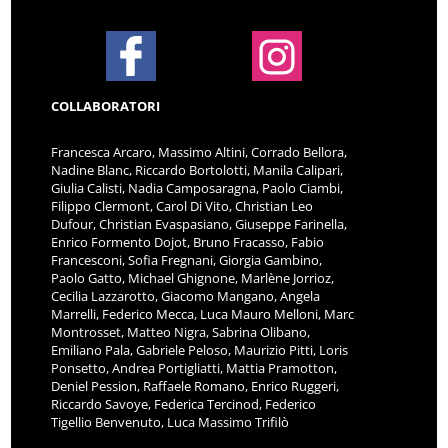
COLLABORATORI
Francesca Arcaro, Massimo Altini, Corrado Bellora,
Nadine Blanc, Riccardo Bortolotti, Manila Calipari,
Giulia Calisti, Nadia Camposaragna, Paolo Ciambi,
Filippo Clermont, Carol Di Vito, Christian Leo
Dufour, Christian Evaspasiano, Giuseppe Farinella,
Enrico Formento Dojot, Bruno Fracasso, Fabio
Francesconi, Sofia Fregnani, Giorgia Gambino,
Paolo Gatto, Michael Ghignone, Marlène Jorrioz,
Cecilia Lazzarotto, Giacomo Mangano, Angela
Marrelli, Federico Mecca, Luca Mauro Melloni, Marc
Montrosset, Matteo Nigra, Sabrina Olibano,
Emiliano Pala, Gabriele Peloso, Maurizio Pitti, Loris
Ponsetto, Andrea Portigliatti, Mattia Pramotton,
Deniel Pession, Raffaele Romano, Enrico Ruggeri,
Riccardo Savoye, Federica Tercinod, Federico
Tigellio Benvenuto, Luca Massimo Trifilò