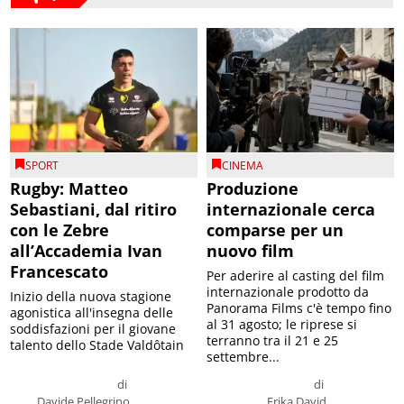
SPORT
CINEMA
Rugby: Matteo
Produzione
Sebastiani, dal ritiro
internazionale cerca
con le Zebre
comparse per un
all’Accademia Ivan
nuovo film
Francescato
Per aderire al casting del film
internazionale prodotto da
Inizio della nuova stagione
Panorama Films c'è tempo fino
agonistica all'insegna delle
al 31 agosto; le riprese si
soddisfazioni per il giovane
terranno tra il 21 e 25
talento dello Stade Valdôtain
settembre...
di
di
Davide Pellegrino
Erika David