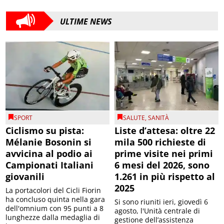
ULTIME NEWS
SPORT
SALUTE
,
SANITÀ
Ciclismo su pista:
Liste d’attesa: oltre 22
Mélanie Bosonin si
mila 500 richieste di
avvicina al podio ai
prime visite nei primi
Campionati Italiani
6 mesi del 2026, sono
giovanili
1.261 in più rispetto al
2025
La portacolori del Cicli Fiorin
ha concluso quinta nella gara
Si sono riuniti ieri, giovedì 6
dell'omnium con 95 punti a 8
agosto, l'Unità centrale di
lunghezze dalla medaglia di
gestione dell’assistenza