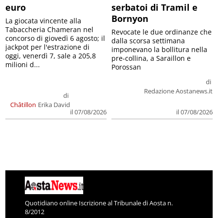
euro
serbatoi di Tramil e
Bornyon
La giocata vincente alla
Tabaccheria Chameran nel
Revocate le due ordinanze che
concorso di giovedì 6 agosto; il
dalla scorsa settimana
jackpot per l'estrazione di
imponevano la bollitura nella
oggi, venerdì 7, sale a 205,8
pre-collina, a Saraillon e
milioni d...
Porossan
di
Redazione Aostanews.it
di
Châtillon
Erika David
il 07/08/2026
il 07/08/2026
Quotidiano online Iscrizione al Tribunale di Aosta n.
8/2012