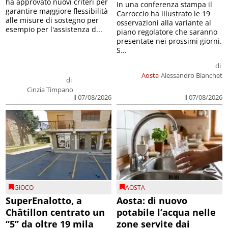
ha approvato nuovi criteri per
In una conferenza stampa il
garantire maggiore flessibilità
Carroccio ha illustrato le 19
alle misure di sostegno per
osservazioni alla variante al
esempio per l'assistenza d...
piano regolatore che saranno
presentate nei prossimi giorni.
S...
di
Aosta
Alessandro Bianchet
di
Cinzia Timpano
il 07/08/2026
il 07/08/2026
GIOCO
AOSTA
SuperEnalotto, a
Aosta: di nuovo
Châtillon centrato un
potabile l’acqua nelle
“5” da oltre 19 mila
zone servite dai