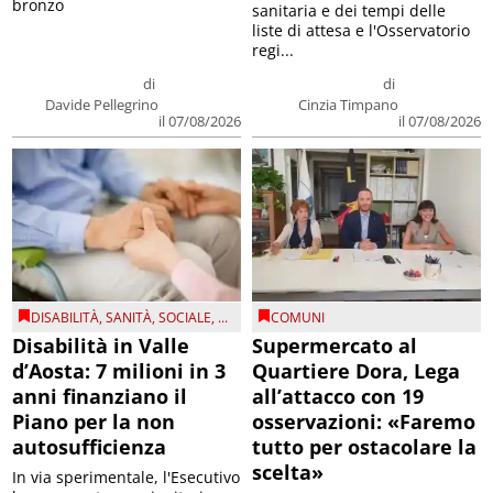
bronzo
sanitaria e dei tempi delle
liste di attesa e l'Osservatorio
regi...
di
di
Davide Pellegrino
Cinzia Timpano
il 07/08/2026
il 07/08/2026
DISABILITÀ
,
SANITÀ
,
SOCIALE
, ...
COMUNI
Disabilità in Valle
Supermercato al
d’Aosta: 7 milioni in 3
Quartiere Dora, Lega
anni finanziano il
all’attacco con 19
Piano per la non
osservazioni: «Faremo
autosufficienza
tutto per ostacolare la
scelta»
In via sperimentale, l'Esecutivo