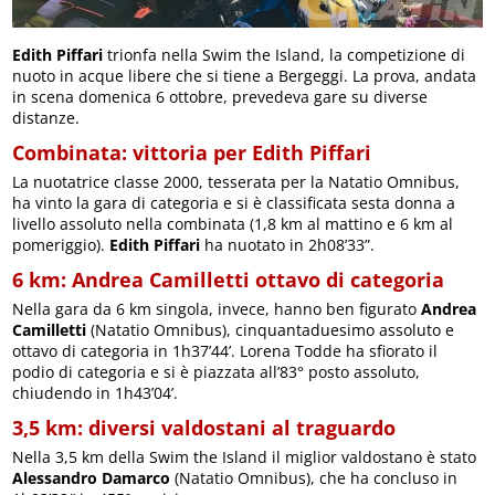
Edith Piffari
trionfa nella Swim the Island, la competizione di
nuoto in acque libere che si tiene a Bergeggi. La prova, andata
in scena domenica 6 ottobre, prevedeva gare su diverse
distanze.
Combinata: vittoria per Edith Piffari
La nuotatrice classe 2000, tesserata per la Natatio Omnibus,
ha vinto la gara di categoria e si è classificata sesta donna a
livello assoluto nella combinata (1,8 km al mattino e 6 km al
pomeriggio).
Edith Piffari
ha nuotato in 2h08’33”.
6 km: Andrea Camilletti ottavo di categoria
Nella gara da 6 km singola, invece, hanno ben figurato
Andrea
Camilletti
(Natatio Omnibus), cinquantaduesimo assoluto e
ottavo di categoria in 1h37’44’. Lorena Todde ha sfiorato il
podio di categoria e si è piazzata all’83° posto assoluto,
chiudendo in 1h43’04’.
3,5 km: diversi valdostani al traguardo
Nella 3,5 km della Swim the Island il miglior valdostano è stato
Alessandro Damarco
(Natatio Omnibus), che ha concluso in