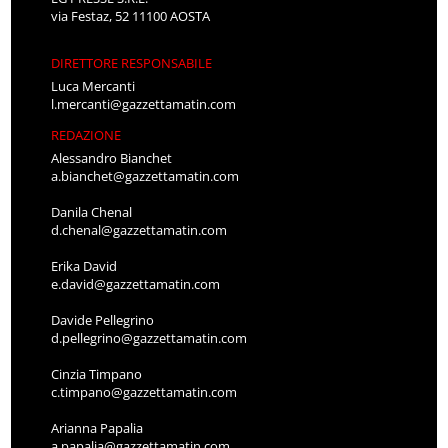
via Festaz, 52 11100 AOSTA
DIRETTORE RESPONSABILE
Luca Mercanti
l.mercanti@gazzettamatin.com
REDAZIONE
Alessandro Bianchet
a.bianchet@gazzettamatin.com
Danila Chenal
d.chenal@gazzettamatin.com
Erika David
e.david@gazzettamatin.com
Davide Pellegrino
d.pellegrino@gazzettamatin.com
Cinzia Timpano
c.timpano@gazzettamatin.com
Arianna Papalia
a.papalia@gazzettamatin.com