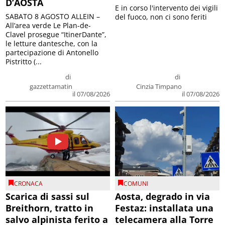
D’AOSTA
E in corso l'intervento dei vigili
SABATO 8 AGOSTO ALLEIN –
del fuoco, non ci sono feriti
All’area verde Le Plan-de-
Clavel prosegue “ItinerDante”,
le letture dantesche, con la
partecipazione di Antonello
Pistritto (...
di
di
gazzettamatin
Cinzia Timpano
il 07/08/2026
il 07/08/2026
CRONACA
COMUNI
Scarica di sassi sul
Aosta, degrado in via
Breithorn, tratto in
Festaz: installata una
salvo alpinista ferito a
telecamera alla Torre