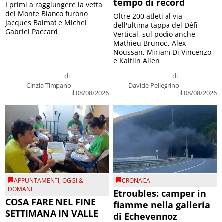
tempo di record
I primi a raggiungere la vetta
del Monte Bianco furono
Oltre 200 atleti al via
Jacques Balmat e Michel
dell'ultima tappa del Défì
Gabriel Paccard
Vertical, sul podio anche
Mathieu Brunod, Alex
Noussan, Miriam Di Vincenzo
e Kaitlin Allen
di
di
Cinzia Timpano
Davide Pellegrino
il 08/08/2026
il 08/08/2026
APPUNTAMENTI
,
OGGI &
CRONACA
DOMANI
Etroubles: camper in
COSA FARE NEL FINE
fiamme nella galleria
SETTIMANA IN VALLE
di Echevennoz