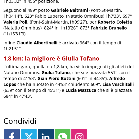
1h03’32″ in 455° posizione.
Seguono al 489° posto
Gabriele Beltrami
(Pont-St-Martin,
1h04’14”), 623° Fabio Luberto, (Natatio Omnibus) 1h7’33’’, 697°
Valeria Poli
, (Pont-Saint-Martin,1h09’27’), per
Roberto Coletta
(Natatio Omnibus), 824° in 1h13’26″, 873°
Fabrizio Brunello
(1h15’31’’9).
Infine
Claudio Albertinelli
è arrivato 964° con il tempo di
1h21’51’’.
1,8 km: la migliore è Giulia Tofano
L’ultima gara, quella da 1,8 km, ha visto impegnati gli atleti del
Natatio Omnibus:
Giulia Tofano
, che si è piazzata 551° con il
tempo di 41’53’’,
Gian Piero Bottini
(601° in 44’35’’),
Alfredo
Lopes
che ha nuotato in 44’53’’ chiudento 609°,
Lisa Veschitelli
(639° con il tempo di 45’31’’) e
Lucia Mazzuca
che si è piazzata
684° in 47’43’’.
Condividi