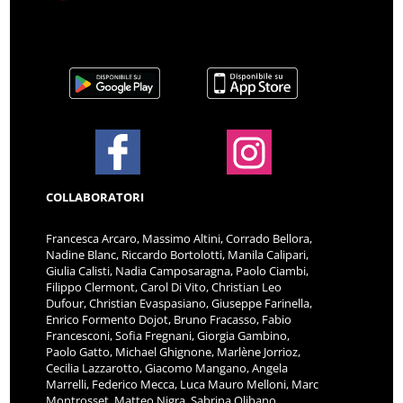
COLLABORATORI
Francesca Arcaro, Massimo Altini, Corrado Bellora,
Nadine Blanc, Riccardo Bortolotti, Manila Calipari,
Giulia Calisti, Nadia Camposaragna, Paolo Ciambi,
Filippo Clermont, Carol Di Vito, Christian Leo
Dufour, Christian Evaspasiano, Giuseppe Farinella,
Enrico Formento Dojot, Bruno Fracasso, Fabio
Francesconi, Sofia Fregnani, Giorgia Gambino,
Paolo Gatto, Michael Ghignone, Marlène Jorrioz,
Cecilia Lazzarotto, Giacomo Mangano, Angela
Marrelli, Federico Mecca, Luca Mauro Melloni, Marc
Montrosset, Matteo Nigra, Sabrina Olibano,