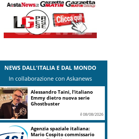
NEWS DALL'ITALIA E DAL MONDO
In collaborazione con Askanews
Sostenibilità, Villa Sandi:
sensori e IA in oltre 200 ettari
vitati
il 08/08/2026
L’Ue avverte la Spagna: le
misure sulla crisi migratoria