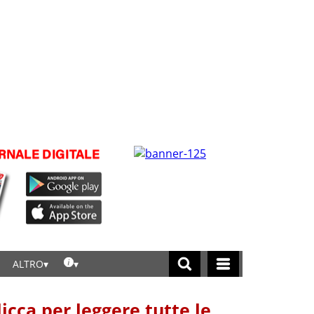
ALTRO
licca per leggere tutte le