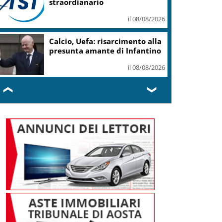
non incidano su Schengen
il 08/08/2026
Consulenti Lavoro: “Bussola”
per orientarsi tra i sistemi
retributivi Ue
il 08/08/2026
❮
❯