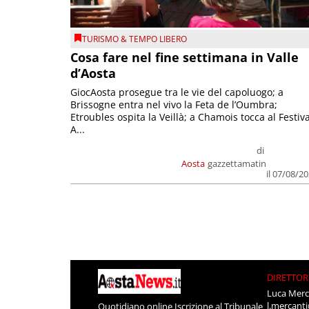
TURISMO & TEMPO LIBERO
Cosa fare nel fine settimana in Valle
d’Aosta
GiocAosta prosegue tra le vie del capoluogo; a
Brissogne entra nel vivo la Feta de l’Oumbra;
Etroubles ospita la Veillà; a Chamois tocca al Festiva
A...
di
Aosta
gazzettamatin
il 07/08/2
DIRETTOR
Luca Merc
l.mercant
Quotidiano online Iscrizione al Tribunale