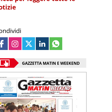
otizie
ondividi
GAZZETTA MATIN E WEEKEND