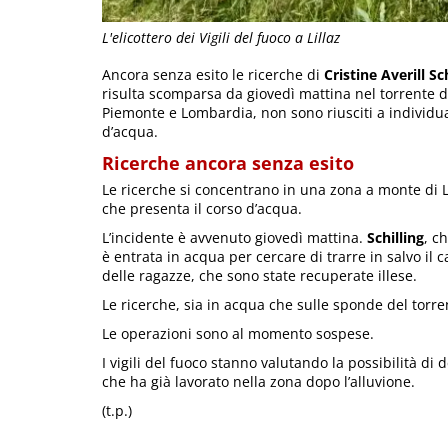
L'elicottero dei Vigili del fuoco a Lillaz
Ancora senza esito le ricerche di
Cristine Averill Sc
risulta scomparsa da giovedì mattina nel torrente d
Piemonte e Lombardia, non sono riusciti a individuare
d’acqua.
Ricerche ancora senza esito
Le ricerche si concentrano in una zona a monte di L
che presenta il corso d’acqua.
L’incidente è avvenuto giovedì mattina.
Schilling
, c
è entrata in acqua per cercare di trarre in salvo il ca
delle ragazze, che sono state recuperate illese.
Le ricerche, sia in acqua che sulle sponde del tor
Le operazioni sono al momento sospese.
I vigili del fuoco stanno valutando la possibilità di 
che ha già lavorato nella zona dopo l’alluvione.
(t.p.)