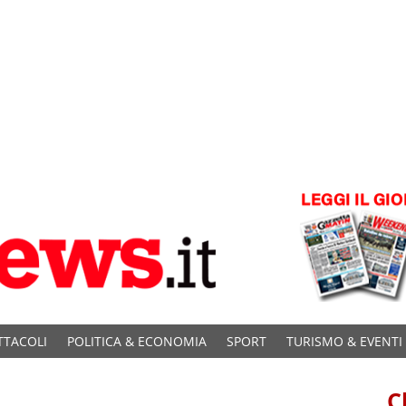
TTACOLI
POLITICA & ECONOMIA
SPORT
TURISMO & EVENTI
C