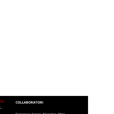
ITÀ
COLLABORATORI
L.