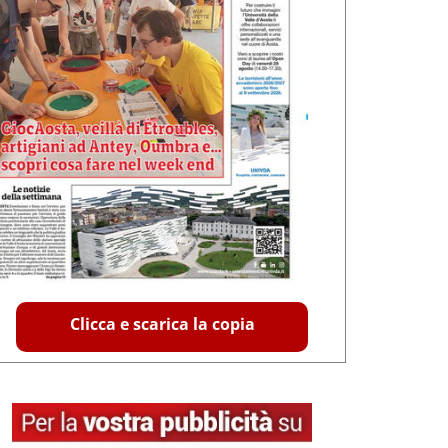
Clicca e scarica la copia