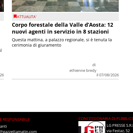
ATTUALITA'
Corpo forestale della Valle d’Aosta: 12
nuovi agenti in servizio in 8 stazioni
Questa mattina, a palazzo regionale, si è tenuta la
cerimonia di giuramento
l
di
ethienne bredy
026
il 07/08/2026
CONCESSIONARIA DI PUBBLIC
E RESPONSABILE
LG PRESSE S.R.
anti
via Festaz, 52
i@gazzettamatin.com