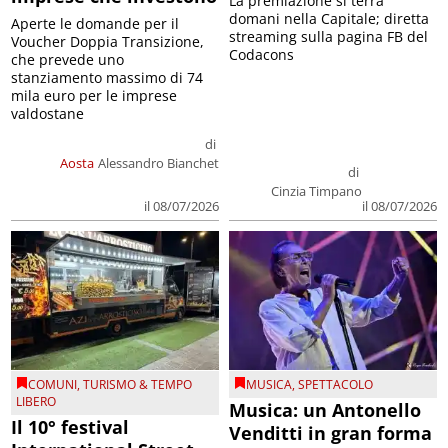
La premiazione si terrà
domani nella Capitale; diretta
Aperte le domande per il
streaming sulla pagina FB del
Voucher Doppia Transizione,
Codacons
che prevede uno
stanziamento massimo di 74
mila euro per le imprese
valdostane
di
Aosta
Alessandro Bianchet
di
Cinzia Timpano
il 08/07/2026
il 08/07/2026
COMUNI
,
TURISMO & TEMPO
MUSICA
,
SPETTACOLO
LIBERO
Musica: un Antonello
Il 10° festival
Venditti in gran forma