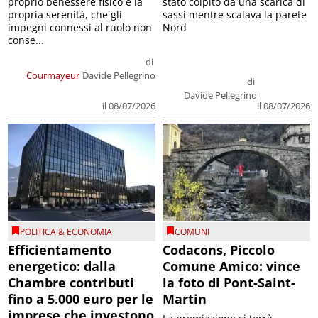
proprio benessere fisico e la
stato colpito da una scarica di
propria serenità, che gli
sassi mentre scalava la parete
impegni connessi al ruolo non
Nord
conse...
di
Courmayeur
Davide Pellegrino
di
Davide Pellegrino
il 08/07/2026
il 08/07/2026
POLITICA & ECONOMIA
COMUNI
Efficientamento
Codacons, Piccolo
energetico: dalla
Comune Amico: vince
Chambre contributi
la foto di Pont-Saint-
fino a 5.000 euro per le
Martin
imprese che investono