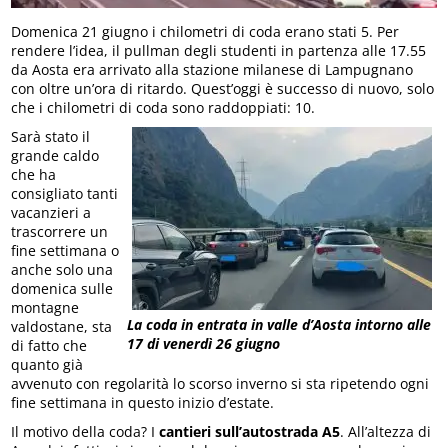
Domenica 21 giugno i chilometri di coda erano stati 5. Per
rendere l’idea, il pullman degli studenti in partenza alle 17.55
da Aosta era arrivato alla stazione milanese di Lampugnano
con oltre un’ora di ritardo. Quest’oggi è successo di nuovo, solo
che i chilometri di coda sono raddoppiati: 10.
Sarà stato il
grande caldo
che ha
consigliato tanti
vacanzieri a
trascorrere un
fine settimana o
anche solo una
domenica sulle
montagne
La coda in entrata in valle d’Aosta intorno alle
valdostane, sta
17 di venerdì 26 giugno
di fatto che
quanto già
avvenuto con regolarità lo scorso inverno si sta ripetendo ogni
fine settimana in questo inizio d’estate.
Il motivo della coda? I
cantieri sull’autostrada A5
. All’altezza di