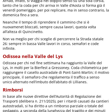
Arnad, infatti, si viaggia nel doppio senso su una sola corsia,
tanto che la coda per chi arriva in Valle d’Aosta si forma già il
venerdì pomeriggio, per poi replicare, ma in senso contrario, la
domenica fino a sera.
Neanche il tempo di riprendere il cammino che si è
nuovamenet bloccati, sempre causa lavori, questa volta
all’alteza di Quincinetto.
Non va meglio per chi sceglie di percorrere la Strada statale
26: sempre in bassa Valle lavori in corso, semafori e code
infinite.
Odissea nella Valle del Lys
Odissea per chi nel fine settimana ha raggiunto la Valle del
Lys, in molti per la Bierfest a Gressoney. Coda chilometrica per
raggiungere il casello austradale di Pont-Saint-Martin; il motivo
principale, il semaforo che regolamenta il traffico a senso
unico alternato nell’imbuto dell’abitato di Lillianes.
Rimborsi
In base alle nuove direttive dell’Autorità di Regolazione dei
Trasporti (delibera n. 211/2025), per i ritardi causati da cantieri
autostradali,
si ha diritto a un rimborso parziale o totale del
pedaggio, a seconda della lunghezza del tragitto e dei minuti