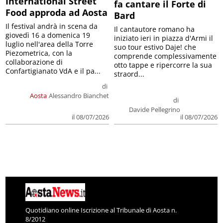
International Street
fa cantare il Forte di
Food approda ad Aosta
Bard
Il festival andrà in scena da
Il cantautore romano ha
giovedì 16 a domenica 19
iniziato ieri in piazza d'Armi il
luglio nell'area della Torre
suo tour estivo Daje! che
Piezometrica, con la
comprende complessivamente
collaborazione di
otto tappe e ripercorre la sua
Confartigianato VdA e il pa...
straord...
di
Aosta
Alessandro Bianchet
di
Davide Pellegrino
il 08/07/2026
il 08/07/2026
Quotidiano online Iscrizione al Tribunale di Aosta n.
8/2012