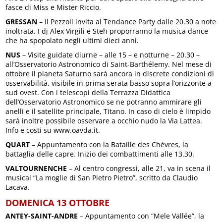
fasce di Miss e Mister Riccio.
GRESSAN
– Il Pezzoli invita al Tendance Party dalle 20.30 a note
inoltrata. I dj Alex Virgili e Steh proporranno la musica dance
che ha spopolato negli ultimi dieci anni.
NUS
– Visite guidate diurne – alle 15 – e notturne – 20.30 –
all’Osservatorio Astronomico di Saint-Barthélemy. Nel mese di
ottobre il pianeta Saturno sarà ancora in discrete condizioni di
osservabilità, visibile in prima serata basso sopra l’orizzonte a
sud ovest. Con i telescopi della Terrazza Didattica
dell’Osservatorio Astronomico se ne potranno ammirare gli
anelli e il satellite principale, Titano. In caso di cielo è limpido
sarà inoltre possibile osservare a occhio nudo la Via Lattea.
Info e costi su www.oavda.it.
QUART
– Appuntamento con la Bataille des Chèvres, la
battaglia delle capre. Inizio dei combattimenti alle 13.30.
VALTOURNENCHE
– Al centro congressi, alle 21, va in scena il
musical “La moglie di San Pietro Pietro”, scritto da Claudio
Lacava.
DOMENICA 13 OTTOBRE
ANTEY-SAINT-ANDRE
– Appuntamento con “Mele Vallée”, la