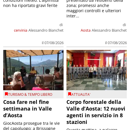
condizioni meteo. L'alpinista
presentato da residenti della
non ha riportato gravi ferite
zona; promessi anche
maggiori controlli e ulteriori
inter...
di
di
cervinia
Alessandro Bianchet
Aosta
Alessandro Bianchet
il 07/08/2026
il 07/08/2026
TURISMO & TEMPO LIBERO
ATTUALITA'
Cosa fare nel fine
Corpo forestale della
settimana in Valle
Valle d’Aosta: 12 nuovi
d’Aosta
agenti in servizio in 8
stazioni
GiocAosta prosegue tra le vie
del capoluogo; a Brissogne
Questa mattina, a palazzo