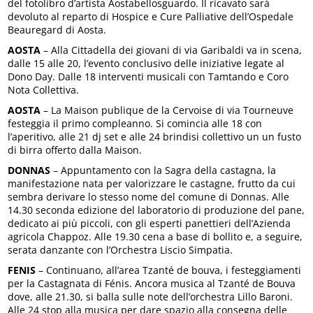
del fotolibro d’artista Aostabellosguardo. Il ricavato sarà
devoluto al reparto di Hospice e Cure Palliative dell’Ospedale
Beauregard di Aosta.
AOSTA
– Alla Cittadella dei giovani di via Garibaldi va in scena,
dalle 15 alle 20, l’evento conclusivo delle iniziative legate al
Dono Day. Dalle 18 interventi musicali con Tamtando e Coro
Nota Collettiva.
AOSTA
– La Maison publique de la Cervoise di via Tourneuve
festeggia il primo compleanno. Si comincia alle 18 con
l’aperitivo, alle 21 dj set e alle 24 brindisi collettivo un un fusto
di birra offerto dalla Maison.
DONNAS
– Appuntamento con la Sagra della castagna, la
manifestazione nata per valorizzare le castagne, frutto da cui
sembra derivare lo stesso nome del comune di Donnas. Alle
14.30 seconda edizione del laboratorio di produzione del pane,
dedicato ai più piccoli, con gli esperti panettieri dell’Azienda
agricola Chappoz. Alle 19.30 cena a base di bollito e, a seguire,
serata danzante con l’Orchestra Liscio Simpatia.
FENIS
– Continuano, all’area Tzanté de bouva, i festeggiamenti
per la Castagnata di Fénis. Ancora musica al Tzanté de Bouva
dove, alle 21.30, si balla sulle note dell’orchestra Lillo Baroni.
Alle 24 stop alla musica per dare spazio alla consegna delle