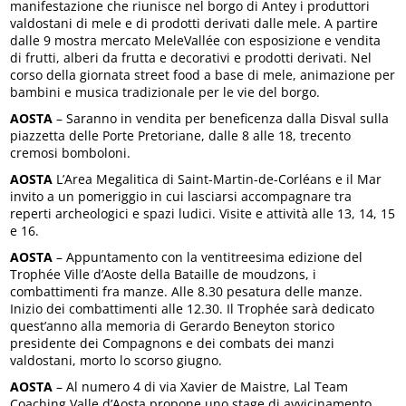
manifestazione che riunisce nel borgo di Antey i produttori
valdostani di mele e di prodotti derivati dalle mele. A partire
dalle 9 mostra mercato MeleVallée con esposizione e vendita
di frutti, alberi da frutta e decorativi e prodotti derivati. Nel
corso della giornata street food a base di mele, animazione per
bambini e musica tradizionale per le vie del borgo.
AOSTA
– Saranno in vendita per beneficenza dalla Disval sulla
piazzetta delle Porte Pretoriane, dalle 8 alle 18, trecento
cremosi bomboloni.
AOSTA
L’Area Megalitica di Saint-Martin-de-Corléans e il Mar
invito a un pomeriggio in cui lasciarsi accompagnare tra
reperti archeologici e spazi ludici. Visite e attività alle 13, 14, 15
e 16.
AOSTA
– Appuntamento con la ventitreesima edizione del
Trophée Ville d’Aoste della Bataille de moudzons, i
combattimenti fra manze. Alle 8.30 pesatura delle manze.
Inizio dei combattimenti alle 12.30. Il Trophée sarà dedicato
quest’anno alla memoria di Gerardo Beneyton storico
presidente dei Compagnons e dei combats dei manzi
valdostani, morto lo scorso giugno.
AOSTA
– Al numero 4 di via Xavier de Maistre, Lal Team
Coaching Valle d’Aosta propone uno stage di avvicinamento,