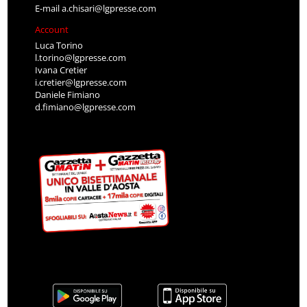
E-mail
a.chisari@lgpresse.com
Account
Luca Torino
l.torino@lgpresse.com
Ivana Cretier
i.cretier@lgpresse.com
Daniele Fimiano
d.fimiano@lgpresse.com