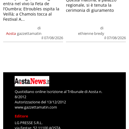
entra nel vivo la Feta de
regionale, si è tenuta la
l’Oumbra; Etroubles ospita la
cerimonia di giuramento
Veillà; a Chamois tocca al
Festival A...
di
di
Aosta
gazzettamatin
ethienne bredy
il 07/08/2026
il 07/08/2026
Quotidiano online Iscrizione al Tribunale di Aosta n.
8/2012
Autorizzazione del 13/12/2012
www.gazzettamatin.com
Editore
LG PRESSE S.R.L.
via Festaz, 52 11100 AOSTA