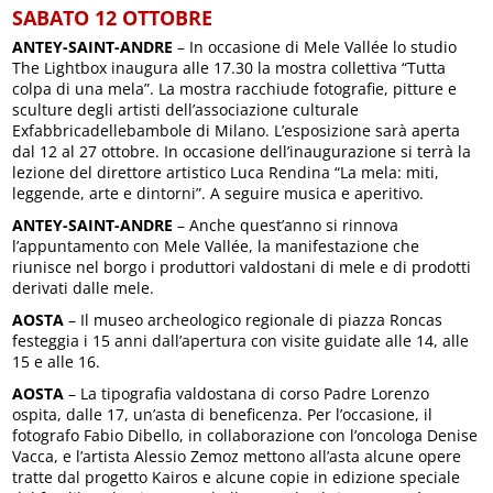
SABATO 12 OTTOBRE
ANTEY-SAINT-ANDRE
– In occasione di Mele Vallée lo studio
The Lightbox inaugura alle 17.30 la mostra collettiva “Tutta
colpa di una mela”. La mostra racchiude fotografie, pitture e
sculture degli artisti dell’associazione culturale
Exfabbricadellebambole di Milano. L’esposizione sarà aperta
dal 12 al 27 ottobre. In occasione dell’inaugurazione si terrà la
lezione del direttore artistico Luca Rendina “La mela: miti,
leggende, arte e dintorni”. A seguire musica e aperitivo.
ANTEY-SAINT-ANDRE
– Anche quest’anno si rinnova
l’appuntamento con Mele Vallée, la manifestazione che
riunisce nel borgo i produttori valdostani di mele e di prodotti
derivati dalle mele.
AOSTA
– Il museo archeologico regionale di piazza Roncas
festeggia i 15 anni dall’apertura con visite guidate alle 14, alle
15 e alle 16.
AOSTA
– La tipografia valdostana di corso Padre Lorenzo
ospita, dalle 17, un’asta di beneficenza. Per l’occasione, il
fotografo Fabio Dibello, in collaborazione con l’oncologa Denise
Vacca, e l’artista Alessio Zemoz mettono all’asta alcune opere
tratte dal progetto Kairos e alcune copie in edizione speciale