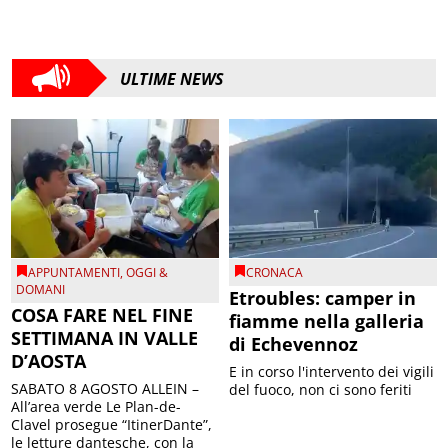
ULTIME NEWS
APPUNTAMENTI
,
OGGI &
CRONACA
DOMANI
Etroubles: camper in
COSA FARE NEL FINE
fiamme nella galleria
SETTIMANA IN VALLE
di Echevennoz
D’AOSTA
E in corso l'intervento dei vigili
SABATO 8 AGOSTO ALLEIN –
del fuoco, non ci sono feriti
All’area verde Le Plan-de-
Clavel prosegue “ItinerDante”,
le letture dantesche, con la