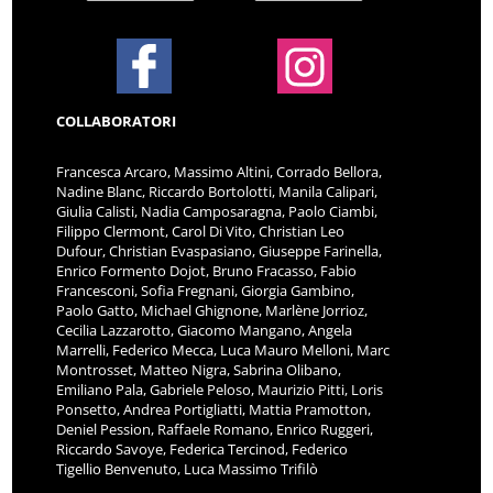
COLLABORATORI
Francesca Arcaro, Massimo Altini, Corrado Bellora,
Nadine Blanc, Riccardo Bortolotti, Manila Calipari,
Giulia Calisti, Nadia Camposaragna, Paolo Ciambi,
Filippo Clermont, Carol Di Vito, Christian Leo
Dufour, Christian Evaspasiano, Giuseppe Farinella,
Enrico Formento Dojot, Bruno Fracasso, Fabio
Francesconi, Sofia Fregnani, Giorgia Gambino,
Paolo Gatto, Michael Ghignone, Marlène Jorrioz,
Cecilia Lazzarotto, Giacomo Mangano, Angela
Marrelli, Federico Mecca, Luca Mauro Melloni, Marc
Montrosset, Matteo Nigra, Sabrina Olibano,
Emiliano Pala, Gabriele Peloso, Maurizio Pitti, Loris
Ponsetto, Andrea Portigliatti, Mattia Pramotton,
Deniel Pession, Raffaele Romano, Enrico Ruggeri,
Riccardo Savoye, Federica Tercinod, Federico
Tigellio Benvenuto, Luca Massimo Trifilò