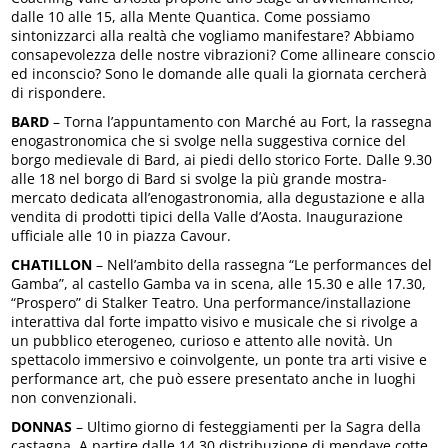
dalle 10 alle 15, alla Mente Quantica. Come possiamo
sintonizzarci alla realtà che vogliamo manifestare? Abbiamo
consapevolezza delle nostre vibrazioni? Come allineare conscio
ed inconscio? Sono le domande alle quali la giornata cercherà
di rispondere.
BARD
– Torna l’appuntamento con Marché au Fort, la rassegna
enogastronomica che si svolge nella suggestiva cornice del
borgo medievale di Bard, ai piedi dello storico Forte. Dalle 9.30
alle 18 nel borgo di Bard si svolge la più grande mostra-
mercato dedicata all’enogastronomia, alla degustazione e alla
vendita di prodotti tipici della Valle d’Aosta. Inaugurazione
ufficiale alle 10 in piazza Cavour.
CHATILLON
– Nell’ambito della rassegna “Le performances del
Gamba”, al castello Gamba va in scena, alle 15.30 e alle 17.30,
“Prospero” di Stalker Teatro. Una performance/installazione
interattiva dal forte impatto visivo e musicale che si rivolge a
un pubblico eterogeneo, curioso e attento alle novità. Un
spettacolo immersivo e coinvolgente, un ponte tra arti visive e
performance art, che può essere presentato anche in luoghi
non convenzionali.
DONNAS
– Ultimo giorno di festeggiamenti per la Sagra della
castagna. A partire dalle 14.30 distribuzione di mendaye cotte