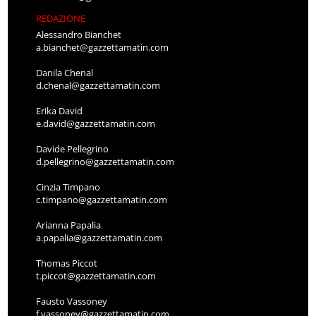
REDAZIONE
Alessandro Bianchet
a.bianchet@gazzettamatin.com
Danila Chenal
d.chenal@gazzettamatin.com
Erika David
e.david@gazzettamatin.com
Davide Pellegrino
d.pellegrino@gazzettamatin.com
Cinzia Timpano
c.timpano@gazzettamatin.com
Arianna Papalia
a.papalia@gazzettamatin.com
Thomas Piccot
t.piccot@gazzettamatin.com
Fausto Vassoney
f.vassoney@gazzettamatin.com