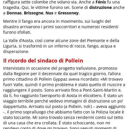
raffigura sette colombe che volano via. Anche a
Fénis
fu una
tragedia. Qui, le vittime furono sei. Scene di
distruzione
anche
a
Donnas
,
Brissogne
,
Nus
e
Gressoney
.
Mentre il fango era ancora in movimento, sui luoghi del
disastro arrivarono i primi soccorritori e numerosi residenti
furono sfollati.
La Valle d’Aosta, così come alcune zone del Piemonte e della
Liguria, si trasformò in un inferno di rocce, fango, acqua e
disperazione.
Il ricordo del sindaco di Pollein
Intervistato in occasione del progetto Valluvione, promosso
dalla Regione per il decennale da quel tragico giorno, l’allora
primo cittadino di Pollein Gyppaz aveva ricordato: «Mi trovavo
fuori Valle, quindi il primo problema è stato quello di riuscire a
raggiungere il posto. Sono arrivato fino a Pont-Saint-Martin e,
da lì, ho raggiunto l’aeroporto di Aosta in elicottero. È stato un
viaggio terribile perché vedevo immagini di distruzione un po’
dappertutto. Arrivato sul posto (a Pollein, ndr) – aveva aggiunto
-, il primo sopralluogo che abbiamo fatto con la Polizia locale è
stato toccante. Mi sono trovato senza rendermi conto sul tetto
di una casa che era crollata. È stato schoccante, non mi
rendevo conto di dove mi trovavo. Sono seguiti momenti di