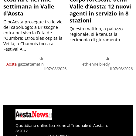
settimana in Valle
Valle d’Aosta: 12 nuovi
d’Aosta
agenti in servizio in 8
stazioni
GiocAosta prosegue tra le vie
del capoluogo; a Brissogne
Questa mattina, a palazzo
entra nel vivo la Feta de
regionale, si è tenuta la
l’Oumbra; Etroubles ospita la
cerimonia di giuramento
Veillà; a Chamois tocca al
Festival A...
di
di
Aosta
gazzettamatin
ethienne bredy
il 07/08/2026
il 07/08/2026
Quotidiano online Iscrizione al Tribunale di Aosta n.
8/2012