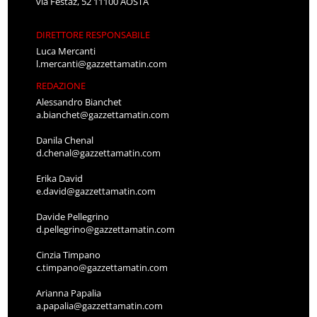
via Festaz, 52 11100 AOSTA
DIRETTORE RESPONSABILE
Luca Mercanti
l.mercanti@gazzettamatin.com
REDAZIONE
Alessandro Bianchet
a.bianchet@gazzettamatin.com
Danila Chenal
d.chenal@gazzettamatin.com
Erika David
e.david@gazzettamatin.com
Davide Pellegrino
d.pellegrino@gazzettamatin.com
Cinzia Timpano
c.timpano@gazzettamatin.com
Arianna Papalia
a.papalia@gazzettamatin.com