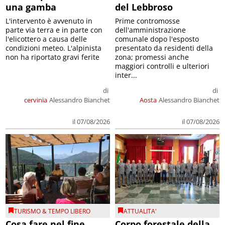
una gamba
del Lebbroso
L'intervento è avvenuto in
Prime contromosse
parte via terra e in parte con
dell'amministrazione
l'elicottero a causa delle
comunale dopo l'esposto
condizioni meteo. L'alpinista
presentato da residenti della
non ha riportato gravi ferite
zona; promessi anche
maggiori controlli e ulteriori
inter...
di
di
cervinia
Alessandro Bianchet
Aosta
Alessandro Bianchet
il 07/08/2026
il 07/08/2026
TURISMO & TEMPO LIBERO
ATTUALITA'
Cosa fare nel fine
Corpo forestale della