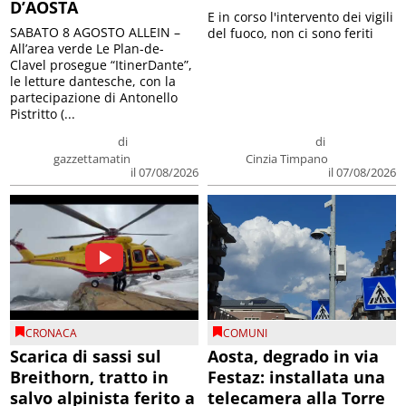
D’AOSTA
E in corso l'intervento dei vigili
SABATO 8 AGOSTO ALLEIN –
del fuoco, non ci sono feriti
All’area verde Le Plan-de-
Clavel prosegue “ItinerDante”,
le letture dantesche, con la
partecipazione di Antonello
Pistritto (...
di
di
gazzettamatin
Cinzia Timpano
il 07/08/2026
il 07/08/2026
CRONACA
COMUNI
Scarica di sassi sul
Aosta, degrado in via
Breithorn, tratto in
Festaz: installata una
salvo alpinista ferito a
telecamera alla Torre