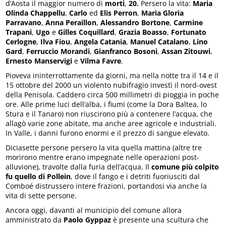
d’Aosta il maggior numero di
morti
,
20.
Persero la vita:
Maria
Olinda Chappellu
,
Carlo
ed
Elis Perron
,
Maria Gloria
Parravano
,
Anna Peraillon
,
Alessandro Bortone
,
Carmine
Trapani
,
Ugo
e
Gilles Coquillard
,
Grazia Boasso
,
Fortunato
Cerlogne
,
Ilva Fiou
,
Angela Catania
,
Manuel Catalano
,
Lino
Gard
,
Ferruccio Morandi
,
Gianfranco Bosoni
,
Assan Zitouwi
,
Ernesto Manservigi
e
Vilma Favre
.
Pioveva ininterrottamente da giorni, ma nella notte tra il 14 e il
15 ottobre del 2000 un violento nubifragio investì il nord-ovest
della Penisola. Caddero circa 500 millimetri di pioggia in poche
ore. Alle prime luci dell’alba, i fiumi (come la Dora Baltea, lo
Stura e il Tanaro) non riuscirono più a contenere l’acqua, che
allagò varie zone abitate, ma anche aree agricole e industriali.
In Valle, i danni furono enormi e il prezzo di sangue elevato.
Diciasette persone persero la vita quella mattina (altre tre
morirono mentre erano impegnate nelle operazioni post-
alluvione), travolte dalla furia dell’acqua. Il
comune più colpito
fu quello di Pollein
, dove il fango e i detriti fuoriusciti dal
Comboé distrussero intere frazioni, portandosi via anche la
vita di sette persone.
Ancora oggi, davanti al municipio del comune allora
amministrato da
Paolo Gyppaz
è presente una scultura che