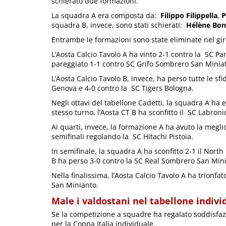
schierato due formazioni.
La squadra A era composta da:
Filippo Filippella
,
P
squadra B, invece, sono stati schierati:
Hélène Bon
Entrambe le formazioni sono state eliminate nel gir
L’Aosta Calcio Tavolo A ha vinto 2-1 contro la SC Pa
pareggiato 1-1 contro SC Grifo Sombrero San Minia
L’Aosta Calcio Tavolo B, invece, ha perso tutte le sf
Genova e 4-0 contro la SC Tigers Bologna.
Negli ottavi del tabellone Cadetti, la squadra A ha e
stesso turno, l’Aosta CT B ha sconfitto il SC Labroni
Ai quarti, invece, la formazione A ha avuto la megl
semifinali regolando la SC Hitachi Pistoia.
In semifinale, la squadra A ha sconfitto 2-1 il North
B ha perso 3-0 contro la SC Real Sombrero San Mini
Nella finalissima, l’Aosta Calcio Tavolo A ha trionfat
San Minianto.
Male i valdostani nel tabellone indivi
Se la competizione a squadre ha regalato soddisfazi
per la Coppa Italia individuale.