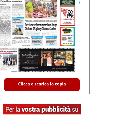
Clicca e scarica la copia