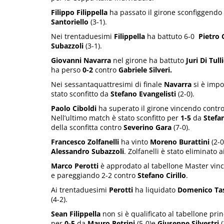
Filippo Filippella
ha passato il girone sconfiggendo
Santoriello
(3-1).
Nei trentaduesimi
Filippella
ha battuto 6-0
Pietro 
Subazzoli
(3-1).
Giovanni Navarra
nel girone ha battuto
Juri Di Tull
ha perso
0-2
contro
Gabriele Silveri.
Nei sessantaquattresimi di finale
Navarra
si è imp
stato sconfitto da
Stefano Evangelisti
(2-0).
Paolo Ciboldi
ha superato il girone vincendo contr
Nell’ultimo match è stato sconfitto per
1-5
da
Stefa
della sconfitta contro
Severino Gara
(7-0).
Francesco Zolfanelli
ha vinto
Moreno Burattini
(2-
Alessandro Subazzoli
. Zolfanelli è stato eliminato
Marco Perotti
è approdato al tabellone Master vi
e pareggiando 2-2 contro
Stefano Cirillo
.
Ai trentaduesimi
Perotti
ha liquidato
Domenico Ta
(4-2).
Sean Filippella
non si è qualificato al tabellone prin
per
0-5
da
Mauro Petrini
(5-0)e
Giuseppe Silvestri
(