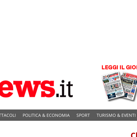
TTACOLI
POLITICA & ECONOMIA
SPORT
TURISMO & EVENTI
C