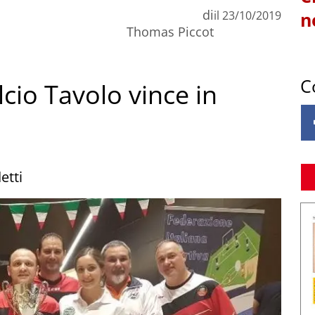
di
il
23/10/2019
n
Thomas Piccot
C
cio Tavolo vince in
etti