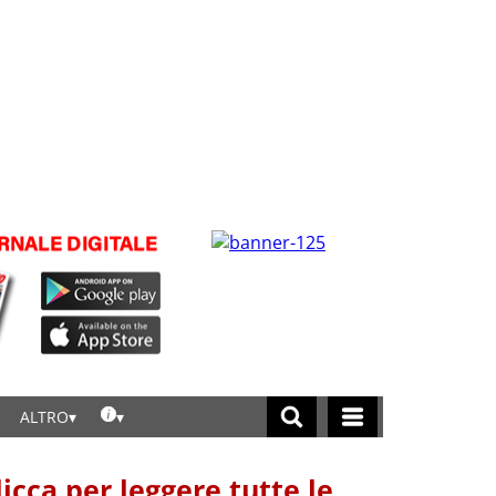
ALTRO
licca per leggere tutte le