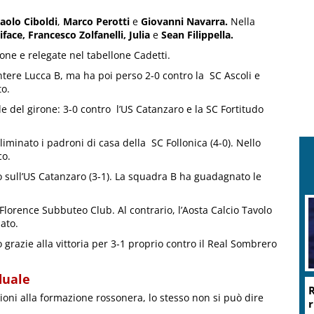
aolo Ciboldi
,
Marco Perotti
e
Giovanni Navarra.
Nella
iface,
Francesco Zolfanelli,
Julia
e
Sean Filippella.
one e relegate nel tabellone Cadetti.
ntere Lucca B, ma ha poi perso 2-0 contro la SC Ascoli e
to.
ide del girone: 3-0 contro l’US Catanzaro e la SC Fortitudo
liminato i padroni di casa della SC Follonica (4-0). Nello
co.
io sull’US Catanzaro (3-1). La squadra B ha guadagnato le
 Florence Subbuteo Club. Al contrario, l’Aosta Calcio Tavolo
ato.
o grazie alla vittoria per 3-1 proprio contro il Real Sombrero
duale
R
oni alla formazione rossonera, lo stesso non si può dire
r