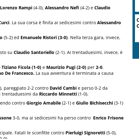
Lorenzo Rampi
(4-0),
Alessandro Nefi
(4-2) e
Claudio
C
Curci
. La sua corsa è finita ai sedicesimi contro
Alessandro
C
io
(5-2) ed
Emanuele Ristori
(3-0)
. Nella terza gara, invece,
osto su
Claudio Santoriello
(2-1). Ai trentaduesimi, invece, è
o
Tiziano Ficola (1-0)
e
Maurizio Pugi (2-0)
per
2-0
.
no De Francesco.
La sua avventura è terminata a causa
0), pareggiato 2-2 contro
David Cambi
e perso 0-2 da
 ai trentaduesimi da
Riccardo Minnetti
(1-0).
ncendo contro
Giorgio Amabile
(2-1) e
Giulio Bichisecchi
(3-1)
ssone
3-0, ma ai sedicesimi ha perso contro
Enrico Frisone
cipale. Fatali le sconfitte contro
Pierluigi Signoretti
(5-0),
2-0).