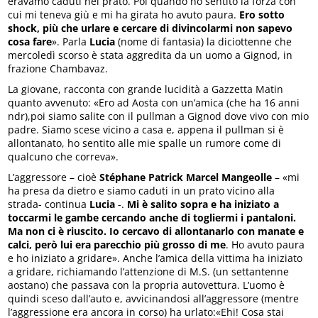
eravamo caduti nel prato. Poi quando ho sentito la forza con
cui mi teneva giù e mi ha girata ho avuto paura.
Ero sotto
shock, più che urlare e cercare di divincolarmi non sapevo
cosa fare
». Parla
Lucia
(nome di fantasia) la diciottenne che
mercoledì scorso è stata aggredita da un uomo a Gignod, in
frazione Chambavaz.
La giovane, racconta con grande lucidità a Gazzetta Matin
quanto avvenuto: «Ero ad Aosta con un’amica (che ha 16 anni
ndr),poi siamo salite con il pullman a Gignod dove vivo con mio
padre. Siamo scese vicino a casa e, appena il pullman si è
allontanato, ho sentito alle mie spalle un rumore come di
qualcuno che correva».
L’aggressore – cioè
Stéphane Patrick Marcel Mangeolle
– «mi
ha presa da dietro e siamo caduti in un prato vicino alla
strada- continua
Lucia
-.
Mi è salito sopra e ha iniziato a
toccarmi le gambe cercando anche di togliermi i pantaloni.
Ma non ci è riuscito. Io cercavo di allontanarlo con manate e
calci, però lui era parecchio più grosso di me
. Ho avuto paura
e ho iniziato a gridare». Anche l’amica della vittima ha iniziato
a gridare, richiamando l’attenzione di M.S. (un settantenne
aostano) che passava con la propria autovettura. L’uomo è
quindi sceso dall’auto e, avvicinandosi all’aggressore (mentre
l’aggressione era ancora in corso) ha urlato:«Ehi! Cosa stai