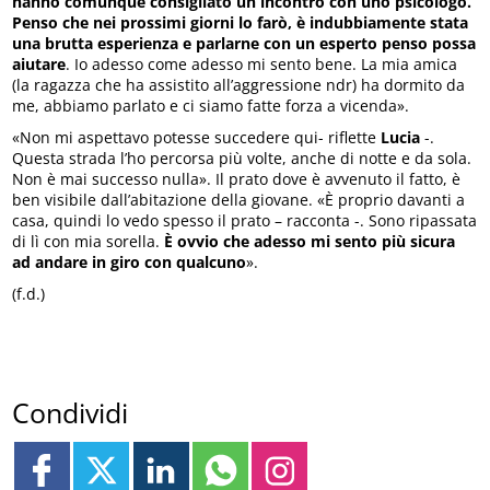
hanno comunque consigliato un incontro con uno psicologo.
Penso che nei prossimi giorni lo farò, è indubbiamente stata
una brutta esperienza e parlarne con un esperto penso possa
aiutare
. Io adesso come adesso mi sento bene. La mia amica
(la ragazza che ha assistito all’aggressione ndr) ha dormito da
me, abbiamo parlato e ci siamo fatte forza a vicenda».
«Non mi aspettavo potesse succedere qui- riflette
Lucia
-.
Questa strada l’ho percorsa più volte, anche di notte e da sola.
Non è mai successo nulla». Il prato dove è avvenuto il fatto, è
ben visibile dall’abitazione della giovane. «È proprio davanti a
casa, quindi lo vedo spesso il prato – racconta -. Sono ripassata
di lì con mia sorella.
È ovvio che adesso mi sento più sicura
ad andare in giro con qualcuno
».
(f.d.)
Condividi