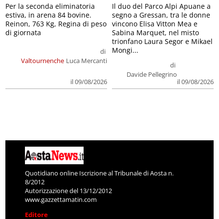
Per la seconda eliminatoria
Il duo del Parco Alpi Apuane a
estiva, in arena 84 bovine.
segno a Gressan, tra le donne
Reinon, 763 Kg, Regina di peso
vincono Elisa Vitton Mea e
di giornata
Sabina Marquet, nel misto
trionfano Laura Segor e Mikael
Mongi...
di
Valtournenche
Luca Mercanti
di
Davide Pellegrino
il 09/08/2026
il 09/08/2026
Quotidiano online Iscrizione al Tribunale di Aosta n.
8/2012
Autorizzazione del 13/12/2012
www.gazzettamatin.com
Editore