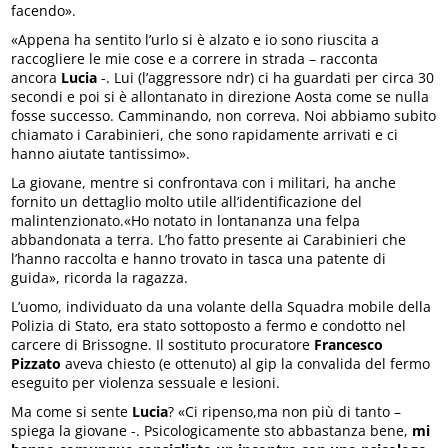
facendo».
«Appena ha sentito l’urlo si è alzato e io sono riuscita a
raccogliere le mie cose e a correre in strada – racconta
ancora
Lucia
-. Lui (l’aggressore ndr) ci ha guardati per circa 30
secondi e poi si è allontanato in direzione Aosta come se nulla
fosse successo. Camminando, non correva. Noi abbiamo subito
chiamato i Carabinieri, che sono rapidamente arrivati e ci
hanno aiutate tantissimo».
La giovane, mentre si confrontava con i militari, ha anche
fornito un dettaglio molto utile all’identificazione del
malintenzionato.«Ho notato in lontananza una felpa
abbandonata a terra. L’ho fatto presente ai Carabinieri che
l’hanno raccolta e hanno trovato in tasca una patente di
guida», ricorda la ragazza.
L’uomo, individuato da una volante della Squadra mobile della
Polizia di Stato, era stato sottoposto a fermo e condotto nel
carcere di Brissogne. Il sostituto procuratore
Francesco
Pizzato
aveva chiesto (e ottenuto) al gip la convalida del fermo
eseguito per violenza sessuale e lesioni.
Ma come si sente
Lucia
? «Ci ripenso,ma non più di tanto –
spiega la giovane -. Psicologicamente sto abbastanza bene,
mi