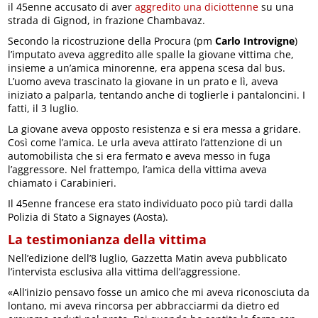
il 45enne accusato di aver
aggredito una diciottenne
su una
strada di Gignod, in frazione Chambavaz.
Secondo la ricostruzione della Procura (pm
Carlo Introvigne
)
l’imputato aveva aggredito alle spalle la giovane vittima che,
insieme a un’amica minorenne, era appena scesa dal bus.
L’uomo aveva trascinato la giovane in un prato e lì, aveva
iniziato a palparla, tentando anche di toglierle i pantaloncini. I
fatti, il 3 luglio.
La giovane aveva opposto resistenza e si era messa a gridare.
Così come l’amica. Le urla aveva attirato l’attenzione di un
automobilista che si era fermato e aveva messo in fuga
l’aggressore. Nel frattempo, l’amica della vittima aveva
chiamato i Carabinieri.
Il 45enne francese era stato individuato poco più tardi dalla
Polizia di Stato a Signayes (Aosta).
La testimonianza della vittima
Nell’edizione dell’8 luglio, Gazzetta Matin aveva pubblicato
l’intervista esclusiva alla vittima dell’aggressione.
«All’inizio pensavo fosse un amico che mi aveva riconosciuta da
lontano, mi aveva rincorsa per abbracciarmi da dietro ed