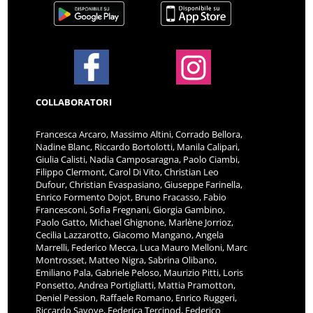
COLLABORATORI
Francesca Arcaro, Massimo Altini, Corrado Bellora,
Nadine Blanc, Riccardo Bortolotti, Manila Calipari,
Giulia Calisti, Nadia Camposaragna, Paolo Ciambi,
Filippo Clermont, Carol Di Vito, Christian Leo
Dufour, Christian Evaspasiano, Giuseppe Farinella,
Enrico Formento Dojot, Bruno Fracasso, Fabio
Francesconi, Sofia Fregnani, Giorgia Gambino,
Paolo Gatto, Michael Ghignone, Marlène Jorrioz,
Cecilia Lazzarotto, Giacomo Mangano, Angela
Marrelli, Federico Mecca, Luca Mauro Melloni, Marc
Montrosset, Matteo Nigra, Sabrina Olibano,
Emiliano Pala, Gabriele Peloso, Maurizio Pitti, Loris
Ponsetto, Andrea Portigliatti, Mattia Pramotton,
Deniel Pession, Raffaele Romano, Enrico Ruggeri,
Riccardo Savoye, Federica Tercinod, Federico