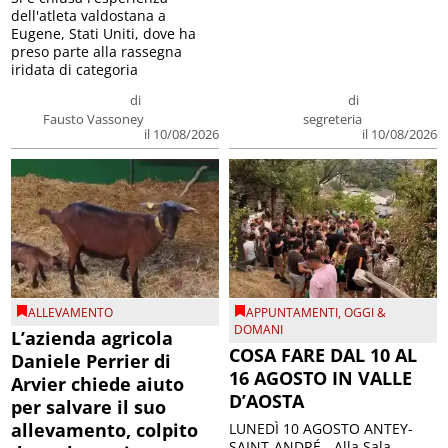
dell'atleta valdostana a
Eugene, Stati Uniti, dove ha
preso parte alla rassegna
iridata di categoria
di
di
Fausto Vassoney
segreteria
il 10/08/2026
il 10/08/2026
ALLEVAMENTO
APPUNTAMENTI
,
OGGI &
DOMANI
L’azienda agricola
COSA FARE DAL 10 AL
Daniele Perrier di
16 AGOSTO IN VALLE
Arvier chiede aiuto
D’AOSTA
per salvare il suo
allevamento, colpito
LUNEDÌ 10 AGOSTO ANTEY-
SAINT-ANDRÉ - Alla Sala