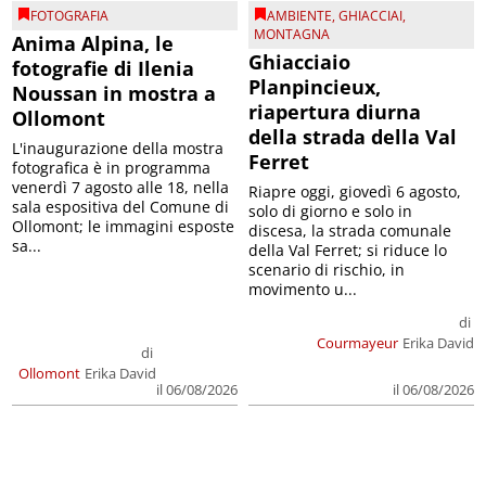
FOTOGRAFIA
AMBIENTE
,
GHIACCIAI
,
MONTAGNA
Anima Alpina, le
Ghiacciaio
fotografie di Ilenia
Planpincieux,
Noussan in mostra a
riapertura diurna
Ollomont
della strada della Val
L'inaugurazione della mostra
Ferret
fotografica è in programma
venerdì 7 agosto alle 18, nella
Riapre oggi, giovedì 6 agosto,
sala espositiva del Comune di
solo di giorno e solo in
Ollomont; le immagini esposte
discesa, la strada comunale
sa...
della Val Ferret; si riduce lo
scenario di rischio, in
movimento u...
di
Courmayeur
Erika David
di
Ollomont
Erika David
il 06/08/2026
il 06/08/2026