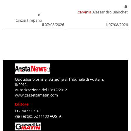
di
cervinia
Alessandro Bianchet
di
Cinzia Timpano
il 07/08/2026
il 07/08/2026
Quotidiano online Iscrizione al Tribunale di Aosta n.
8/2012
Autorizzazione del 13/12/2012
www.gazzettamatin.com
Editore
LG PRESSE S.R.L.
via Festaz, 52 11100 AOSTA