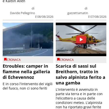
e Kaitlin Allen
di
di
Davide Pellegrino
gazzettamatin
il 08/08/2026
il 07/08/2026
CRONACA
CRONACA
Etroubles: camper in
Scarica di sassi sul
fiamme nella galleria
Breithorn, tratto in
di Echevennoz
salvo alpinista ferito a
una gamba
E in corso l'intervento dei vigili
del fuoco, non ci sono feriti
L'intervento è avvenuto in
parte via terra e in parte con
l'elicottero a causa delle
condizioni meteo. L'alpinista
non ha riportato gravi ferite