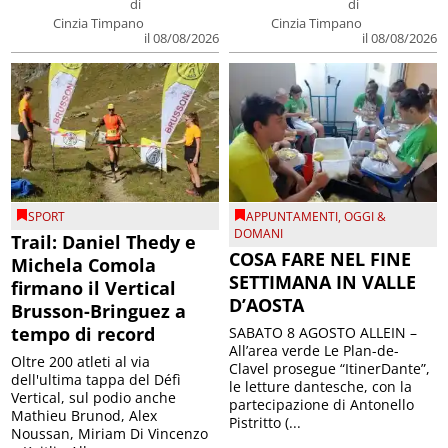
di
di
Cinzia Timpano
Cinzia Timpano
il 08/08/2026
il 08/08/2026
SPORT
APPUNTAMENTI
,
OGGI &
DOMANI
Trail: Daniel Thedy e
COSA FARE NEL FINE
Michela Comola
SETTIMANA IN VALLE
firmano il Vertical
D’AOSTA
Brusson-Bringuez a
tempo di record
SABATO 8 AGOSTO ALLEIN –
All’area verde Le Plan-de-
Oltre 200 atleti al via
Clavel prosegue “ItinerDante”,
dell'ultima tappa del Défì
le letture dantesche, con la
Vertical, sul podio anche
partecipazione di Antonello
Mathieu Brunod, Alex
Pistritto (...
Noussan, Miriam Di Vincenzo