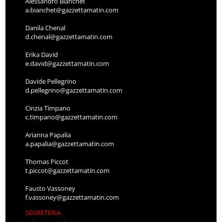
Alessandro Bianchet
a.bianchet@gazzettamatin.com
Danila Chenal
d.chenal@gazzettamatin.com
Erika David
e.david@gazzettamatin.com
Davide Pellegrino
d.pellegrino@gazzettamatin.com
Cinzia Timpano
c.timpano@gazzettamatin.com
Arianna Papalia
a.papalia@gazzettamatin.com
Thomas Piccot
t.piccot@gazzettamatin.com
Fausto Vassoney
f.vassoney@gazzettamatin.com
SEGRETERIA