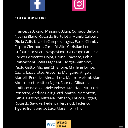
COLLABORATORI
Francesca Arcaro, Massimo Altini, Corrado Bellora,
Nadine Blanc, Riccardo Bortolotti, Manila Calipari,
Giulia Calisti, Nadia Camposaragna, Paolo Ciambi,
Filippo Clermont, Carol Di Vito, Christian Leo
Dufour, Christian Evaspasiano, Giuseppe Farinella,
Enrico Formento Dojot, Bruno Fracasso, Fabio
Francesconi, Sofia Fregnani, Giorgia Gambino,
Paolo Gatto, Michael Ghignone, Marlène Jorrioz,
Cecilia Lazzarotto, Giacomo Mangano, Angela
Marrelli, Federico Mecca, Luca Mauro Melloni, Marc
Montrosset, Matteo Nigra, Sabrina Olibano,
Emiliano Pala, Gabriele Peloso, Maurizio Pitti, Loris
Ponsetto, Andrea Portigliatti, Mattia Pramotton,
Deniel Pession, Raffaele Romano, Enrico Ruggeri,
Riccardo Savoye, Federica Tercinod, Federico
Tigellio Benvenuto, Luca Massimo Trifilò