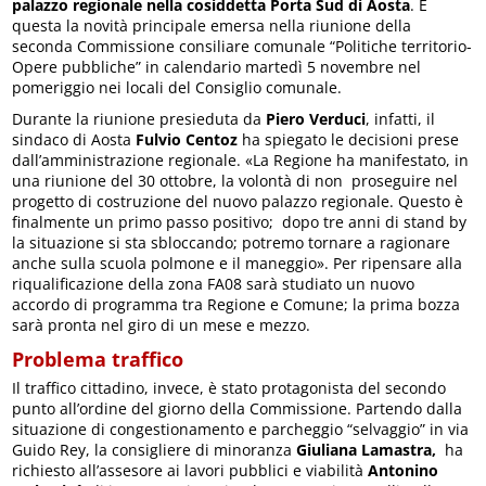
palazzo regionale nella cosiddetta Porta Sud di Aosta
. È
questa la novità principale emersa nella riunione della
seconda Commissione consiliare comunale “Politiche territorio-
Opere pubbliche” in calendario martedì 5 novembre nel
pomeriggio nei locali del Consiglio comunale.
Durante la riunione presieduta da
Piero Verduci
, infatti, il
sindaco di Aosta
Fulvio Centoz
ha spiegato le decisioni prese
dall’amministrazione regionale. «La Regione ha manifestato, in
una riunione del 30 ottobre, la volontà di non proseguire nel
progetto di costruzione del nuovo palazzo regionale. Questo è
finalmente un primo passo positivo; dopo tre anni di stand by
la situazione si sta sbloccando; potremo tornare a ragionare
anche sulla scuola polmone e il maneggio». Per ripensare alla
riqualificazione della zona FA08 sarà studiato un nuovo
accordo di programma tra Regione e Comune; la prima bozza
sarà pronta nel giro di un mese e mezzo.
Problema traffico
Il traffico cittadino, invece, è stato protagonista del secondo
punto all’ordine del giorno della Commissione. Partendo dalla
situazione di congestionamento e parcheggio “selvaggio” in via
Guido Rey, la consigliere di minoranza
Giuliana Lamastra,
ha
richiesto all’assesore ai lavori pubblici e viabilità
Antonino