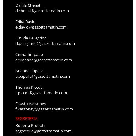
Danila Chenal
d.chenal@gazzettamatin.com
Erika David
e.david@gazzettamatin.com
Davide Pellegrino
d.pellegrino@gazzettamatin.com
Cinzia Timpano
c.timpano@gazzettamatin.com
Arianna Papalia
a.papalia@gazzettamatin.com
Thomas Piccot
t.piccot@gazzettamatin.com
Fausto Vassoney
f.vassoney@gazzettamatin.com
SEGRETERIA
Roberta Prodoti
segreteria@gazzettamatin.com