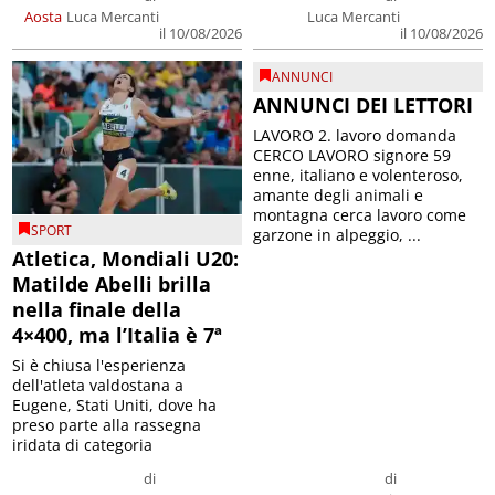
Aosta
Luca Mercanti
Luca Mercanti
il 10/08/2026
il 10/08/2026
ANNUNCI
ANNUNCI DEI LETTORI
LAVORO 2. lavoro domanda
CERCO LAVORO signore 59
enne, italiano e volenteroso,
amante degli animali e
montagna cerca lavoro come
SPORT
garzone in alpeggio, ...
Atletica, Mondiali U20:
Matilde Abelli brilla
nella finale della
4×400, ma l’Italia è 7ª
Si è chiusa l'esperienza
dell'atleta valdostana a
Eugene, Stati Uniti, dove ha
preso parte alla rassegna
iridata di categoria
di
di