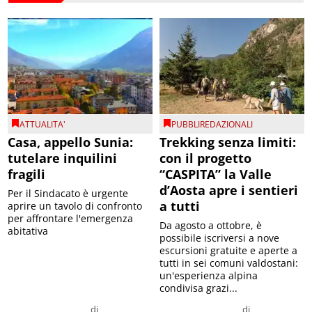
ATTUALITA'
PUBBLIREDAZIONALI
Casa, appello Sunia:
Trekking senza limiti:
tutelare inquilini
con il progetto
fragili
“CASPITA” la Valle
d’Aosta apre i sentieri
Per il Sindacato è urgente
a tutti
aprire un tavolo di confronto
per affrontare l'emergenza
Da agosto a ottobre, è
abitativa
possibile iscriversi a nove
escursioni gratuite e aperte a
tutti in sei comuni valdostani:
un'esperienza alpina
condivisa grazi...
di
di