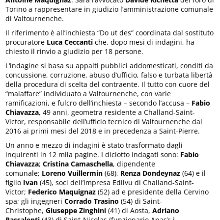
Torino a rappresentare in giudizio l’amministrazione comunale
di Valtournenche.
Il riferimento è all’inchiesta “Do ut des” coordinata dal sostituto
procuratore
Luca Ceccanti
che, dopo mesi di indagini, ha
chiesto il rinvio a giudizio per 18 persone.
L‘indagine si basa su appalti pubblici addomesticati, conditi da
concussione, corruzione, abuso d’ufficio, falso e turbata libertà
della procedura di scelta del contraente. Il tutto con cuore del
“malaffare” individuato a Valtournenche, con varie
ramificazioni, e fulcro dell’inchiesta – secondo l’accusa –
Fabio
Chiavazza
, 49 anni, geometra residente a Challand-Saint-
Victor, responsabile dell’ufficio tecnico di Valtournenche dal
2016 ai primi mesi del 2018 e in precedenza a Saint-Pierre.
Un anno e mezzo di indagini è stato trasformato dagli
inquirenti in 12 mila pagine. I diciotto indagati sono:
Fabio
Chiavazza
;
Cristina Camaschella
, dipendente
comunale;
Loreno Vuillermin
(68),
Renza Dondeynaz
(64) e il
figlio
Ivan
(45), soci dell’impresa Edilvu di Challand-Saint-
Victor;
Federico Maquignaz
(52) ad e presidente della Cervino
spa; gli ingegneri
Corrado Trasino
(54) di Saint-
Christophe,
Giuseppe Zinghinì
(41) di Aosta,
Adriano
Passalenti
(43) di Saint-Nicolas (funzionario Anas); i