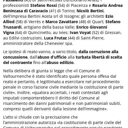
professionisti
Stefano Rossi
(54) di Piacenza e
Rosario Andrea
Benincasa di Caravacio
(41) di Torino;
Nicolò Bertini
,
dell’impresa Bertini Aosta srl di Issogne; gli architetti
Ezio
Alliod
(58) di Verrès e
Marco Zavattaro
(48) di Quart;
Stefano
Trussardi
, artigiano della bassa Valle;
Enrico Giovanni
Vigna
(64) di Quincinetto, au Ivies;
Ivan Voyat
(52) di Gressan,
au Edilvi costruzioni,
Luca Frutaz
(44) di Saint-Pierre,
amministratore della Chenevier spa.
Le ipotesi di reato vanno, a vario titolo,
dalla corruzione alla
concussione
, dall’
abuso d’ufficio
alla
turbata libertà di scelta
del contraente
fino all’
abuso edilizio
.
Nella delibera di giunta si legge che «il Comune di
Valtournenche è stato identificato quale persona offesa dal
reato e pertanto, è legittimato a esercitare nel procedimento
penale in corso l’azione civile mediante la costituzione di parte
civile». Inoltre, «qualora accertati, i reati contestati agli
imputati comporterebbero il diritto del Comune al
risarcimento dei danni patrimoniali e non patrimoniali subiti,
compresi quelli derivanti dalla lesione dell’immagine».
L’atto si chiude con la precisazione che
l’amministrazione autorizza «la costituzione di parte civile del
Comune di Valtournenche nel procedimento penale pendente