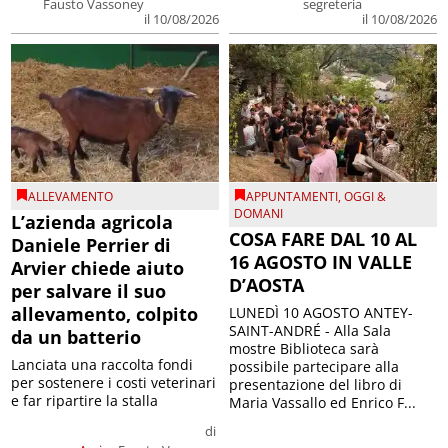
Fausto Vassoney
segreteria
il 10/08/2026
il 10/08/2026
ALLEVAMENTO
APPUNTAMENTI
,
OGGI &
DOMANI
L’azienda agricola
COSA FARE DAL 10 AL
Daniele Perrier di
16 AGOSTO IN VALLE
Arvier chiede aiuto
D’AOSTA
per salvare il suo
allevamento, colpito
LUNEDÌ 10 AGOSTO ANTEY-
SAINT-ANDRÉ - Alla Sala
da un batterio
mostre Biblioteca sarà
Lanciata una raccolta fondi
possibile partecipare alla
per sostenere i costi veterinari
presentazione del libro di
e far ripartire la stalla
Maria Vassallo ed Enrico F...
di