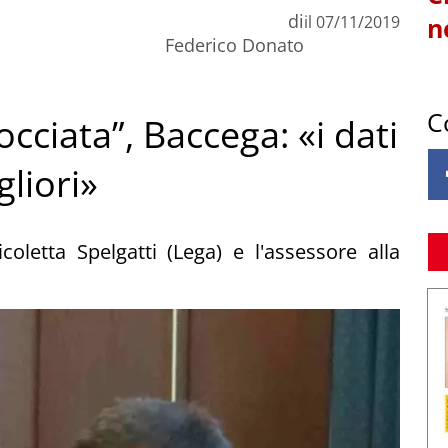
di
il
07/11/2019
n
Federico Donato
C
cciata”, Baccega: «i dati
liori»
coletta Spelgatti (Lega) e l'assessore alla