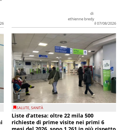
di
ethienne bredy
026
il 07/08/2026
SALUTE
,
SANITÀ
Liste d’attesa: oltre 22 mila 500
ni
richieste di prime visite nei primi 6
mesi del 2026, sono 1.261 in più rispetto