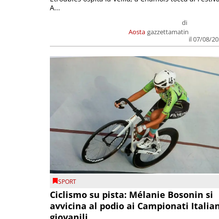
A...
di
Aosta
gazzettamatin
il 07/08/2
SPORT
Ciclismo su pista: Mélanie Bosonin si
avvicina al podio ai Campionati Italia
giovanili