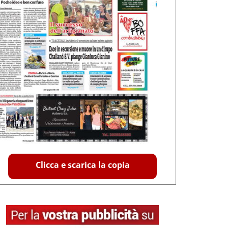
Clicca e scarica la copia