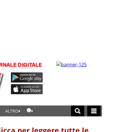
ALTRO
licca per leggere tutte le