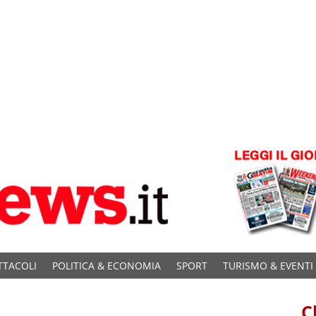
TTACOLI
POLITICA & ECONOMIA
SPORT
TURISMO & EVENTI
C