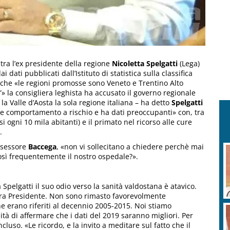
tra l’ex presidente della regione
Nicoletta Spelgatti
(Lega)
i dati pubblicati dall’Istituto di statistica sulla classifica
e che «le regioni promosse sono Veneto e Trentino Alto
» la consigliera leghista ha accusato il governo regionale
 la Valle d’Aosta la sola regione italiana – ha detto
Spelgatti
e comportamento a rischio e ha dati preoccupanti» con, tra
si ogni 10 mila abitanti) e il primato nel ricorso alle cure
.
ssessore
Baccega
, «non vi sollecitano a chiedere perchè mai
 così frequentemente il nostro ospedale?».
Spelgatti il suo odio verso la sanità valdostana è atavico.
era Presidente. Non sono rimasto favorevolmente
he erano riferiti al decennio 2005-2015. Noi stiamo
tà di affermare che i dati del 2019 saranno migliori. Per
cluso. «Le ricordo, e la invito a meditare sul fatto che il