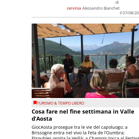
di
cervinia
Alessandro Bianchet
il 07/08/2
TURISMO & TEMPO LIBERO
Cosa fare nel fine settimana in Valle
d’Aosta
GiocAosta prosegue tra le vie del capoluogo; a
Brissogne entra nel vivo la Feta de l’Oumbra;
Etroubles ospita la Veillà; a Chamois tocca al Festiva