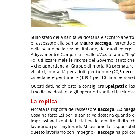
Sullo stato della sanità valdostana è scontro aperto 
e l’assessore alla Sanità
Mauro Baccega
. Partendo da
della salute nelle regioni italiane, dai quali emerg
Adige, mentre Campania e Valle d’Aosta fanno ”flop”
«di utilizzare male le risorse del Governo, tanto che
– che appartiene al Gruppo di mortalità prematura 
gli altri, mortalità per adulti per tumore (20,3 deces
ospedaliere per tumore (139,1 per 10 mila persone)
Questi dati, ha chiesto la consigliera
Spelgatti
all’a
i medici valdostani e gli operatori sanitari lascino
La replica
Piccata la risposta dell’assessore
Baccega.
««Collega 
Cosa ha fatto Lei per la sanità valdostana quando 
impressionato dai dati Istat ma lei omette di dire c
lavorando per migliorarli. Mi assumo la responsabili
questo lavoriamo con impegno».
Baccega
ha poi con