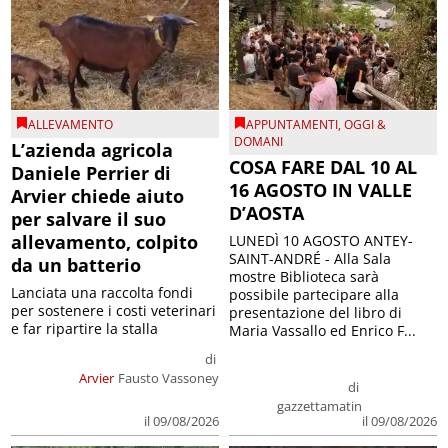
ALLEVAMENTO
APPUNTAMENTI
,
OGGI &
DOMANI
L’azienda agricola
COSA FARE DAL 10 AL
Daniele Perrier di
16 AGOSTO IN VALLE
Arvier chiede aiuto
D’AOSTA
per salvare il suo
allevamento, colpito
LUNEDÌ 10 AGOSTO ANTEY-
SAINT-ANDRÉ - Alla Sala
da un batterio
mostre Biblioteca sarà
Lanciata una raccolta fondi
possibile partecipare alla
per sostenere i costi veterinari
presentazione del libro di
e far ripartire la stalla
Maria Vassallo ed Enrico F...
di
Arvier
Fausto Vassoney
di
gazzettamatin
il 09/08/2026
il 09/08/2026