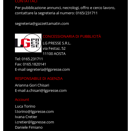
CONTATTACI
Per pubblicazione annunci, necrologi, offro e cerco lavoro,
contattare la segreteria al numero: 0165/231711
segreteria@gazzettamatin.com
CONCESSIONARIA DI PUBBLICITÀ
LG PRESSE S.R.L.
via Festaz, 52
11100 AOSTA
Tel: 0165.231711
Fax: 0165.1820141
E-mail
segreteria@lgpresse.com
RESPONSABILE DI AGENZIA
Arianna Gori Chisari
E-mail
a.chisari@lgpresse.com
Account
Luca Torino
l.torino@lgpresse.com
Ivana Cretier
i.cretier@lgpresse.com
Daniele Fimiano