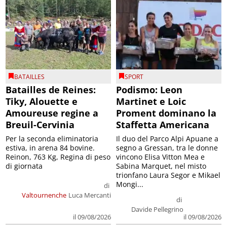
BATAILLES
SPORT
Batailles de Reines:
Podismo: Leon
Tiky, Alouette e
Martinet e Loic
Amoureuse regine a
Proment dominano la
Breuil-Cervinia
Staffetta Americana
Per la seconda eliminatoria
Il duo del Parco Alpi Apuane a
estiva, in arena 84 bovine.
segno a Gressan, tra le donne
Reinon, 763 Kg, Regina di peso
vincono Elisa Vitton Mea e
di giornata
Sabina Marquet, nel misto
trionfano Laura Segor e Mikael
Mongi...
di
Valtournenche
Luca Mercanti
di
Davide Pellegrino
il 09/08/2026
il 09/08/2026