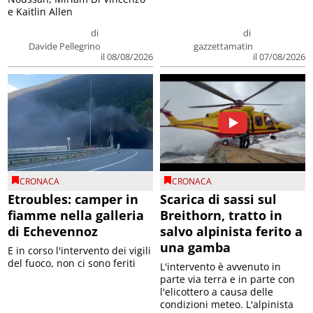
e Kaitlin Allen
di
di
Davide Pellegrino
gazzettamatin
il 08/08/2026
il 07/08/2026
CRONACA
CRONACA
Etroubles: camper in
Scarica di sassi sul
fiamme nella galleria
Breithorn, tratto in
di Echevennoz
salvo alpinista ferito a
una gamba
E in corso l'intervento dei vigili
del fuoco, non ci sono feriti
L'intervento è avvenuto in
parte via terra e in parte con
l'elicottero a causa delle
condizioni meteo. L'alpinista