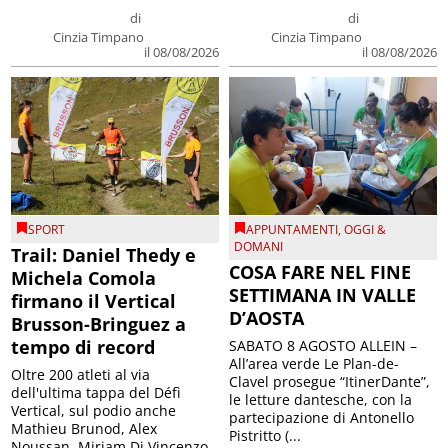
di
di
Cinzia Timpano
Cinzia Timpano
il 08/08/2026
il 08/08/2026
SPORT
APPUNTAMENTI
,
OGGI &
DOMANI
Trail: Daniel Thedy e
COSA FARE NEL FINE
Michela Comola
SETTIMANA IN VALLE
firmano il Vertical
D’AOSTA
Brusson-Bringuez a
tempo di record
SABATO 8 AGOSTO ALLEIN –
All’area verde Le Plan-de-
Oltre 200 atleti al via
Clavel prosegue “ItinerDante”,
dell'ultima tappa del Défì
le letture dantesche, con la
Vertical, sul podio anche
partecipazione di Antonello
Mathieu Brunod, Alex
Pistritto (...
Noussan, Miriam Di Vincenzo