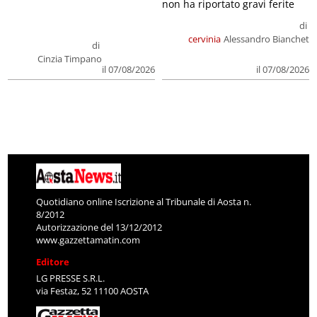
non ha riportato gravi ferite
di
cervinia
Alessandro Bianchet
di
Cinzia Timpano
il 07/08/2026
il 07/08/2026
Quotidiano online Iscrizione al Tribunale di Aosta n.
8/2012
Autorizzazione del 13/12/2012
www.gazzettamatin.com
Editore
LG PRESSE S.R.L.
via Festaz, 52 11100 AOSTA