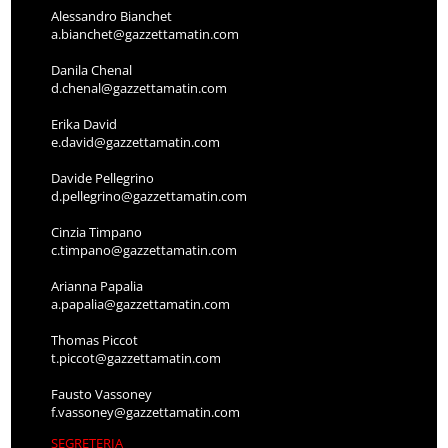
Alessandro Bianchet
a.bianchet@gazzettamatin.com
Danila Chenal
d.chenal@gazzettamatin.com
Erika David
e.david@gazzettamatin.com
Davide Pellegrino
d.pellegrino@gazzettamatin.com
Cinzia Timpano
c.timpano@gazzettamatin.com
Arianna Papalia
a.papalia@gazzettamatin.com
Thomas Piccot
t.piccot@gazzettamatin.com
Fausto Vassoney
f.vassoney@gazzettamatin.com
SEGRETERIA