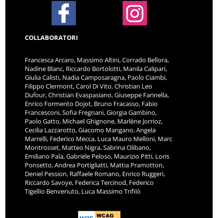
COLLABORATORI
Francesca Arcaro, Massimo Altini, Corrado Bellora,
Nadine Blanc, Riccardo Bortolotti, Manila Calipari,
Giulia Calisti, Nadia Camposaragna, Paolo Ciambi,
Filippo Clermont, Carol Di Vito, Christian Leo
Dufour, Christian Evaspasiano, Giuseppe Farinella,
Enrico Formento Dojot, Bruno Fracasso, Fabio
Francesconi, Sofia Fregnani, Giorgia Gambino,
Paolo Gatto, Michael Ghignone, Marlène Jorrioz,
Cecilia Lazzarotto, Giacomo Mangano, Angela
Marrelli, Federico Mecca, Luca Mauro Melloni, Marc
Montrosset, Matteo Nigra, Sabrina Olibano,
Emiliano Pala, Gabriele Peloso, Maurizio Pitti, Loris
Ponsetto, Andrea Portigliatti, Mattia Pramotton,
Deniel Pession, Raffaele Romano, Enrico Ruggeri,
Riccardo Savoye, Federica Tercinod, Federico
Tigellio Benvenuto, Luca Massimo Trifilò