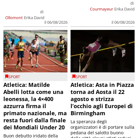
di
Courmayeur
Erika David
di
Ollomont
Erika David
il 06/08/2026
il 06/08/2026
SPORT
SPORT
Atletica: Matilde
Atletica: Asta in Piazza
Abelli lotta come una
torna ad Aosta il 22
leonessa, la 4×400
agosto e strizza
azzurra firma il
l’occhio agli Europei di
primato nazionale, ma
Birmingham
resta fuori dalla finale
La speranza degli
dei Mondiali Under 20
organizzatori è di portare sulla
pedana del salotto buono
Buon debutto iridato della