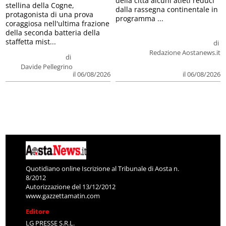
della città alcuni atleti reduci
stellina della Cogne,
dalla rassegna continentale in
protagonista di una prova
programma ...
coraggiosa nell'ultima frazione
della seconda batteria della
staffetta mist...
di
Redazione Aostanews.it
di
Davide Pellegrino
il 06/08/2026
il 06/08/2026
Quotidiano online Iscrizione al Tribunale di Aosta n.
8/2012
Autorizzazione del 13/12/2012
www.gazzettamatin.com
Editore
LG PRESSE S.R.L.