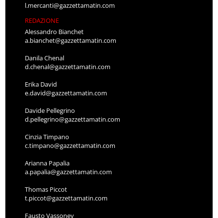
l.mercanti@gazzettamatin.com
REDAZIONE
Alessandro Bianchet
a.bianchet@gazzettamatin.com
Danila Chenal
d.chenal@gazzettamatin.com
Erika David
e.david@gazzettamatin.com
Davide Pellegrino
d.pellegrino@gazzettamatin.com
Cinzia Timpano
c.timpano@gazzettamatin.com
Arianna Papalia
a.papalia@gazzettamatin.com
Thomas Piccot
t.piccot@gazzettamatin.com
Fausto Vassoney