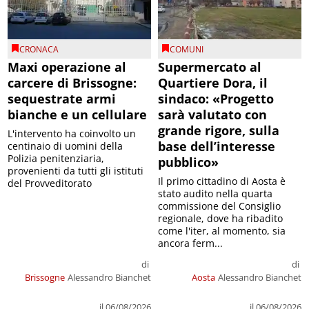
CRONACA
COMUNI
Maxi operazione al
Supermercato al
carcere di Brissogne:
Quartiere Dora, il
sequestrate armi
sindaco: «Progetto
bianche e un cellulare
sarà valutato con
grande rigore, sulla
L'intervento ha coinvolto un
base dell’interesse
centinaio di uomini della
Polizia penitenziaria,
pubblico»
provenienti da tutti gli istituti
Il primo cittadino di Aosta è
del Provveditorato
stato audito nella quarta
commissione del Consiglio
regionale, dove ha ribadito
come l'iter, al momento, sia
ancora ferm...
di
di
Brissogne
Alessandro Bianchet
Aosta
Alessandro Bianchet
il 06/08/2026
il 06/08/2026