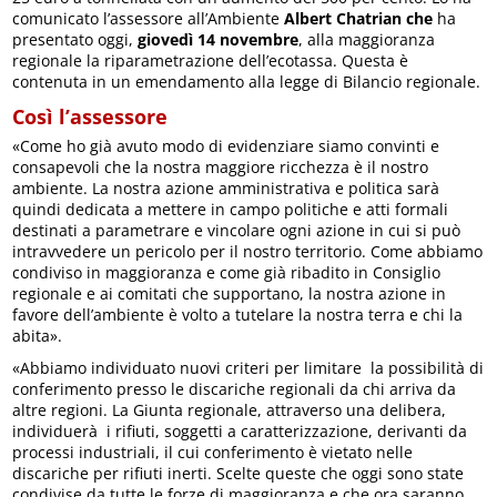
comunicato l’assessore all’Ambiente
Albert Chatrian che
ha
presentato oggi,
giovedì 14 novembre
, alla maggioranza
regionale la riparametrazione dell’ecotassa. Questa è
contenuta in un emendamento alla legge di Bilancio regionale.
Così l’assessore
«Come ho già avuto modo di evidenziare siamo convinti e
consapevoli che la nostra maggiore ricchezza è il nostro
ambiente. La nostra azione amministrativa e politica sarà
quindi dedicata a mettere in campo politiche e atti formali
destinati a parametrare e vincolare ogni azione in cui si può
intravvedere un pericolo per il nostro territorio. Come abbiamo
condiviso in maggioranza e come già ribadito in Consiglio
regionale e ai comitati che supportano, la nostra azione in
favore dell’ambiente è volto a tutelare la nostra terra e chi la
abita».
«Abbiamo individuato nuovi criteri per limitare la possibilità di
conferimento presso le discariche regionali da chi arriva da
altre regioni. La Giunta regionale, attraverso una delibera,
individuerà i rifiuti, soggetti a caratterizzazione, derivanti da
processi industriali, il cui conferimento è vietato nelle
discariche per rifiuti inerti. Scelte queste che oggi sono state
condivise da tutte le forze di maggioranza e che ora saranno