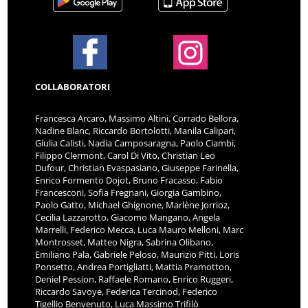
COLLABORATORI
Francesca Arcaro, Massimo Altini, Corrado Bellora,
Nadine Blanc, Riccardo Bortolotti, Manila Calipari,
Giulia Calisti, Nadia Camposaragna, Paolo Ciambi,
Filippo Clermont, Carol Di Vito, Christian Leo
Dufour, Christian Evaspasiano, Giuseppe Farinella,
Enrico Formento Dojot, Bruno Fracasso, Fabio
Francesconi, Sofia Fregnani, Giorgia Gambino,
Paolo Gatto, Michael Ghignone, Marlène Jorrioz,
Cecilia Lazzarotto, Giacomo Mangano, Angela
Marrelli, Federico Mecca, Luca Mauro Melloni, Marc
Montrosset, Matteo Nigra, Sabrina Olibano,
Emiliano Pala, Gabriele Peloso, Maurizio Pitti, Loris
Ponsetto, Andrea Portigliatti, Mattia Pramotton,
Deniel Pession, Raffaele Romano, Enrico Ruggeri,
Riccardo Savoye, Federica Tercinod, Federico
Tigellio Benvenuto, Luca Massimo Trifilò