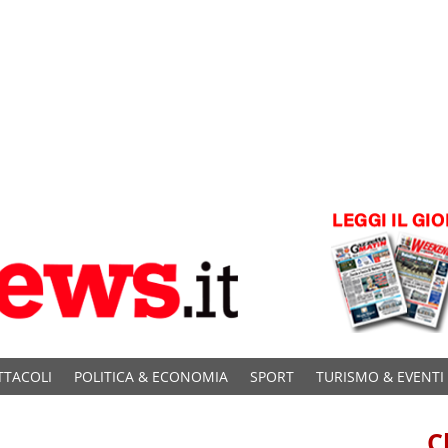
TTACOLI
POLITICA & ECONOMIA
SPORT
TURISMO & EVENTI
C