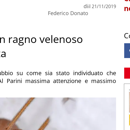
di
il
21/11/2019
n
Federico Donato
C
n ragno velenoso
ta
ubbio su come sia stato individuato che
. Al Parini massima attenzione e massimo