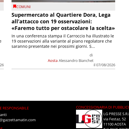
COMUNI
Supermercato al Quartiere Dora, Lega
all’attacco con 19 osservazioni:
«Faremo tutto per ostacolare la scelta»
In una conferenza stampa il Carroccio ha illustrato le
e
19 osservazioni alla variante al piano regolatore che
saranno presentate nei prossimi giorni. S...
di
Aosta
Alessandro Bianchet
026
il 07/08/2026
CONCESSIONARIA DI PUBBLIC
E RESPONSABILE
LG PRESSE S.R.
anti
via Festaz, 52
i@gazzettamatin.com
11100 AOSTA
NE