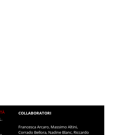
ITÀ
COLLABORATORI
L.
Francesca Arcaro, Massimo Altini,
Corrado Bellora, Nadine Blanc, Riccardo