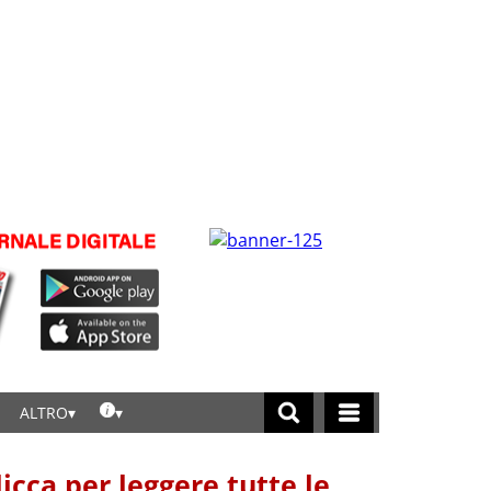
ALTRO
licca per leggere tutte le