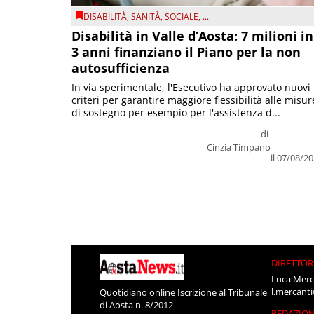
DISABILITÀ
,
SANITÀ
,
SOCIALE
, ...
Disabilità in Valle d’Aosta: 7 milioni in
3 anni finanziano il Piano per la non
autosufficienza
In via sperimentale, l'Esecutivo ha approvato nuovi
criteri per garantire maggiore flessibilità alle misur
di sostegno per esempio per l'assistenza d...
di
Cinzia Timpano
il 07/08/2
DIRETTOR
Luca Merc
l.mercant
Quotidiano online Iscrizione al Tribunale
di Aosta n. 8/2012
REDAZIO