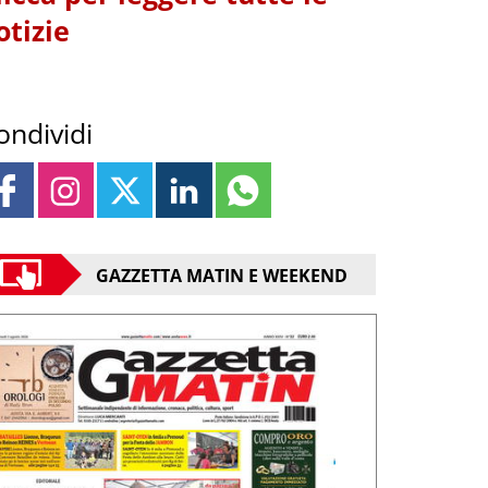
otizie
ondividi
GAZZETTA MATIN E WEEKEND