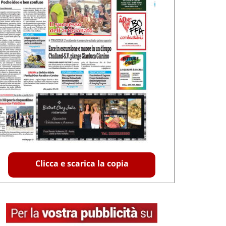
Clicca e scarica la copia