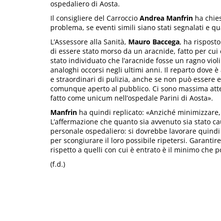
ospedaliero di Aosta.
Il consigliere del Carroccio
Andrea Manfrin
ha chies
problema, se eventi simili siano stati segnalati e q
L’Assessore alla Sanità,
Mauro Baccega
, ha risposto
di essere stato morso da un aracnide, fatto per cui
stato individuato che l’aracnide fosse un ragno vio
analoghi occorsi negli ultimi anni. Il reparto dove è 
e straordinari di pulizia, anche se non può essere 
comunque aperto al pubblico. Ci sono massima att
fatto come unicum nell’ospedale Parini di Aosta».
Manfrin
ha quindi replicato: «Anziché minimizzare,
L’affermazione che quanto sia avvenuto sia stato ca
personale ospedaliero: si dovrebbe lavorare quindi m
per scongiurare il loro possibile ripetersi. Garanti
rispetto a quelli con cui è entrato è il minimo che 
(f.d.)