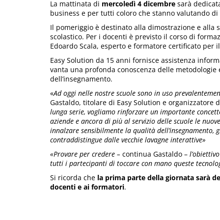
La mattinata di
mercoledì 4 dicembre
sarà dedicata
business e per tutti coloro che stanno valutando d
Il pomeriggio è destinato alla dimostrazione e alla
scolastico. Per i docenti è previsto il corso di forma
Edoardo Scala, esperto e formatore certificato per il 
Easy Solution da 15 anni fornisce assistenza inform
vanta una profonda conoscenza delle metodologie e 
dell’insegnamento.
«
Ad oggi nelle nostre scuole sono in uso prevalentemen
Gastaldo, titolare di Easy Solution e organizzatore de
lunga serie, vogliamo rinforzare un importante concetto:
aziende e ancora di più al servizio delle scuole le nuo
innalzare sensibilmente la qualità dell’insegnamento, graz
contraddistingue dalle vecchie lavagne interattive»
«
Provare per credere –
continua Gastaldo –
l’obiettiv
tutti i partecipanti di toccare con mano queste tecnolo
Si ricorda che
la prima parte della giornata sarà d
docenti e ai formatori
.