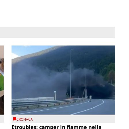
CRONACA
Etroubles: camper in fiamme nella