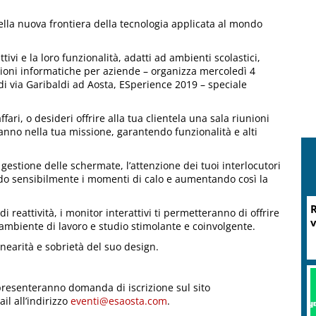
della nuova frontiera della tecnologia applicata al mondo
ivi e la loro funzionalità, adatti ad ambienti scolastici,
uzioni informatiche per aziende – organizza mercoledì 4
di via Garibaldi ad Aosta, ESperience 2019 – speciale
ri, o desideri offrire alla tua clientela una sala riunioni
teranno nella tua missione, garantendo funzionalità e alti
di gestione delle schermate, l’attenzione dei tuoi interlocutori
o sensibilmente i momenti di calo e aumentando così la
i reattività, i monitor interattivi ti permetteranno di offrire
n ambiente di lavoro e studio stimolante e coinvolgente.
linearità e sobrietà del suo design.
presenteranno domanda di iscrizione sul sito
M
l all’indirizzo
eventi@esaosta.com
.
P