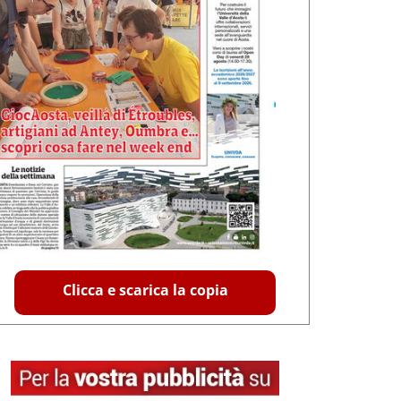
Clicca e scarica la copia