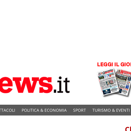
TTACOLI
POLITICA & ECONOMIA
SPORT
TURISMO & EVENTI
C