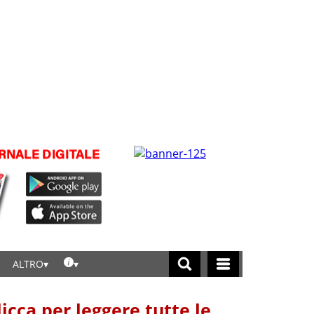
ALTRO
licca per leggere tutte le