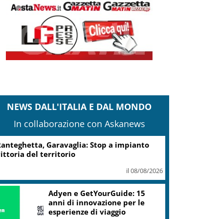
NEWS DALL'ITALIA E DAL MONDO
In collaborazione con Askanews
Turismo, Osservatorio
Telepass: +20% di interesse
per i viaggi in auto
il 07/08/2026
ic, Liguria: 5,8 mln da piano Grandi
rogetti Beni Culturali