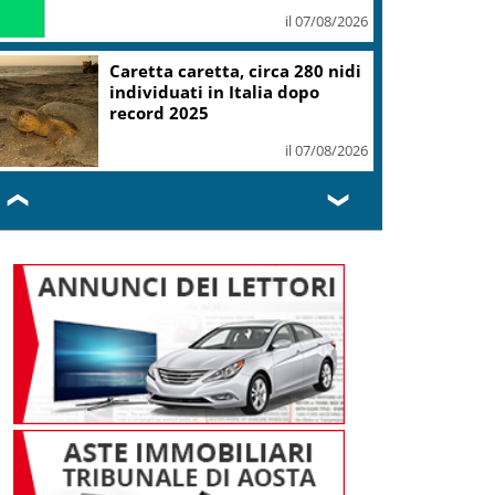
il 07/08/2026
Mondiali Wakeboard: primo
oro è azzurro, Noa Gualtieri
campione Under 14
il 07/08/2026
❮
❯